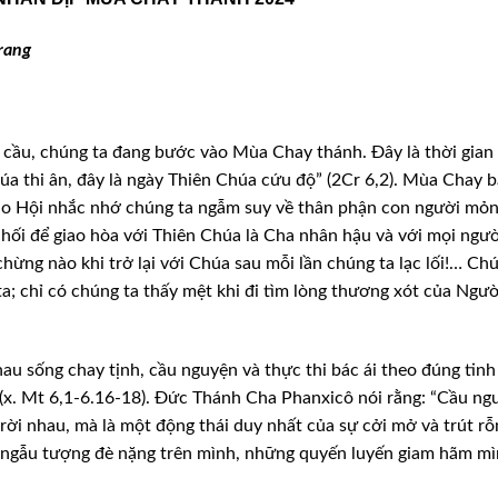
rang
n cầu, chúng ta đang bước vào Mùa Chay
thánh. Đây là thời gian
húa
thi ân, đây là ngày Thiên Chúa cứu độ” (2Cr 6,2). Mùa Chay b
iáo Hội nhắc nhớ chúng ta ngẫm suy về thân phận
con người mỏ
hối để giao hòa
với Thiên Chúa là Cha nhân hậu và với mọi ngườ
chừng nào khi trở lại với Chúa sau mỗi lần chúng ta lạc
lối!… Ch
a; chỉ có chúng ta
thấy mệt khi đi tìm lòng thương xót của Ngườ
hau sống chay tịnh, cầu nguyện và thực
thi bác ái theo đúng tinh
(x.
Mt 6,1-6.16-18). Đức Thánh Cha Phanxicô nói rằng: “Cầu ng
 rời nhau, mà là một động thái duy nhất của
sự cởi mở và trút rỗ
 ngẫu tượng
đè nặng trên mình, những quyến luyến giam hãm mì