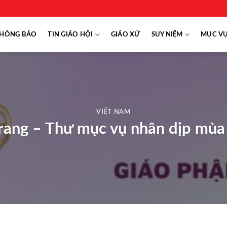
HÔNG BÁO
TIN GIÁO HỘI
GIÁO XỨ
SUY NIỆM
MỤC V
VIỆT NAM
rang – Thư mục vụ nhân dịp mùa