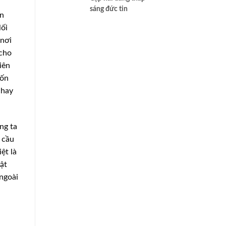
sáng đức tin
ản
lối
nơi
 cho
iên
tốn
chay
ng ta
 cầu
ệt là
ật
ngoài