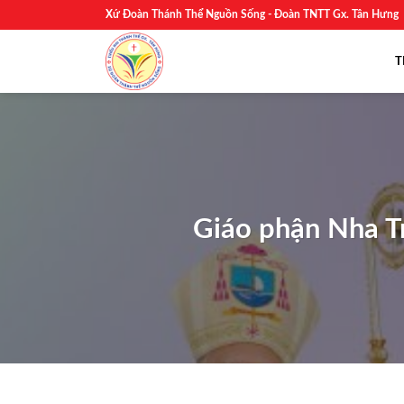
Skip
Xứ Đoàn Thánh Thể Nguồn Sống - Đoàn TNTT Gx. Tân Hưng
to
content
T
Giáo phận Nha T