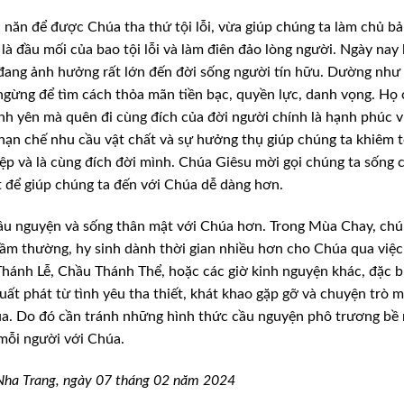
 năn để được Chúa tha thứ tội lỗi,
vừa giúp chúng ta làm chủ b
là
đầu mối của bao tội lỗi và làm điên đảo lòng người. Ngày nay 
ang ảnh hưởng rất lớn đến đời sống người tín
hữu. Dường như 
ngừng để tìm
cách thỏa mãn tiền bạc, quyền lực, danh vọng. Họ
ình yên mà quên đi cùng đích của đời người chính là hạnh
phúc v
hạn chế nhu cầu vật chất
và sự hưởng thụ giúp chúng ta khiêm 
ệp và là cùng đích đời mình. Chúa Giêsu mời gọi chúng ta sống 
t để giúp chúng ta đến với Chúa dễ
dàng hơn.
cầu nguyện và sống thân mật với Chúa
hơn. Trong Mùa Chay, chú
ầm thường, hy sinh dành thời gian nhiều hơn cho Chúa qua việc
hánh Lễ, Chầu Thánh Thể, hoặc các giờ kinh
nguyện khác, đặc bi
xuất phát
từ tình yêu tha thiết, khát khao gặp gỡ và chuyện trò m
úa. Do đó cần tránh những hình thức cầu nguyện phô
trương bề 
mỗi người với Chúa.
ha Trang,
ngày 07
tháng 02 năm 2024