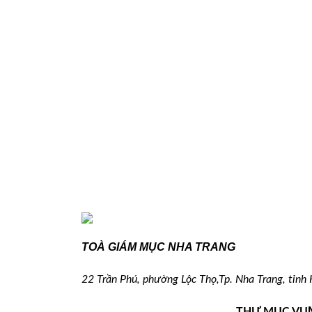
T
OÀ GIÁM MỤC
NHA TRANG
22 Trần Phú,
phường Lộc Thọ,
Tp. Nha Trang,
tỉnh
THƯ MỤC VỤ