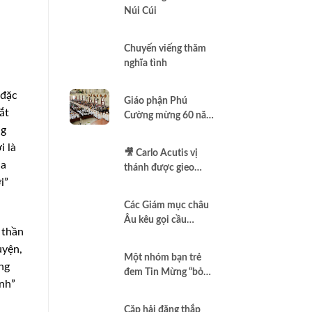
Núi Cúi
Chuyến viếng thăm
nghĩa tình
 đặc
Giáo phận Phú
ắt
Cường mừng 60 năm
ng
thành lập
i là
🎥 Carlo Acutis vị
úa
thánh được gieo
i”
thêm vào Assisi |
Vlog Năm Thánh
Các Giám mục châu
2025 | #15
Âu kêu gọi cầu
 thần
nguyện để có một
uyện,
nền hòa bình thật sự
Một nhóm bạn trẻ
ng
đem Tin Mừng “bỏ
nh”
túi”
Cặp hải đăng thắp