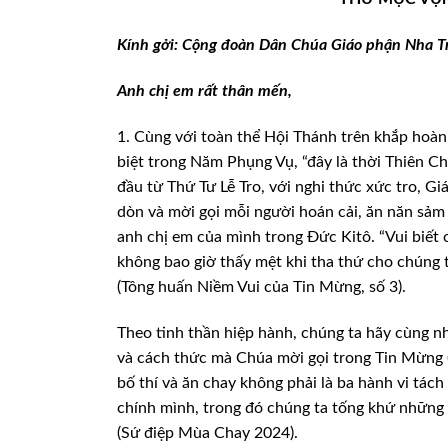
Kính gởi: Cộng đoàn Dân
Chúa Giáo phận Nha T
Anh chị em rất thân mến,
1.
Cùng với toàn thể Hội Thánh trên khắp hoà
biệt trong Năm Phụng Vụ, “đây là thời Thiên C
đầu từ Thứ Tư Lễ
Tro, với nghi thức xức tro, G
dòn và mời gọi mỗi người hoán cải, ăn năn sảm 
anh chị em của mình trong
Đức Kitô. “Vui biết 
không bao giờ thấy mệt khi tha thứ cho chúng t
(Tông huấn Niềm Vui của Tin
Mừng, số 3).
Theo
tinh thần hiệp hành, chúng ta hãy cùng n
và cách thức mà Chúa mời gọi trong Tin Mừng 
bố thí và ăn
chay không phải là ba hành vi tách
chính mình, trong đó chúng ta tống khứ những
(Sứ điệp Mùa Chay 2024).