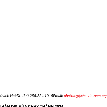
 Khánh Hoà
Đt:
(84) 258.224.1015
E
mail:
nhatrang@cbc-vietnam.org
NHÂN DỊP MÙA CHAY THÁNH 2024