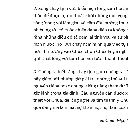
2.
Sống chay tịnh vừa biểu hiện lòng sám hối ăn
thân để được tự do thoát khỏi những dục vọng 
sống ‘nóng vội
làm giàu và cắm đầu hưởng thụ đ
nhiều người có cuộc chiến đang diễn ra không 
rằng những điều đó sẽ đem
lại tình yêu và sự b
mãn Nước Trời. Ăn chay hãm mình qua việc tự 
hơn, tin tưởng vào Chúa, chọn Chúa là
gia nghi
tịnh
thật lòng với tâm hồn vui tươi, thanh thoá
3.
Chúng ta biết rằng chay tịnh giúp chúng ta 
hãy giảm bớt những giờ giải trí, những thú vui
t
nguyện riêng
hoặc chung, siêng năng tham dự T
giờ kinh trong gia đình. Cầu nguyện cần được 
thiết với Chúa, để
lắng nghe và tìm thánh ý Ch
quá đáng mà làm mất sự thân mật nội tâm của 
Toà
Giám Mục N