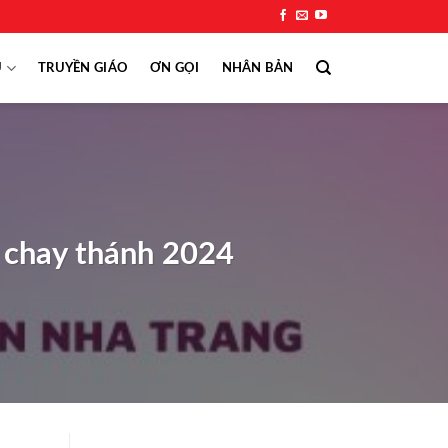
Ụ
TRUYỀN GIÁO
ƠN GỌI
NHÂN BẢN
 chay thánh 2024