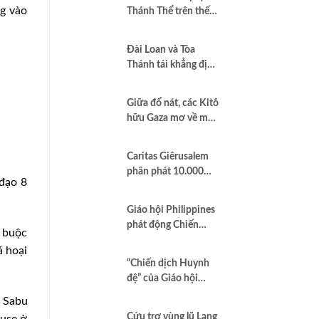
ng vào
Thánh Thể trên thế
giới”
Đài Loan và Tòa
Thánh tái khẳng định
quan hệ hợp tác vì
hòa bình và dân chủ
Giữa đổ nát, các Kitô
hữu Gaza mơ về một
nền hòa bình công
bằng
Caritas Giêrusalem
phân phát 10.000
 đạo 8
hộp sữa bột cho trẻ
em và các gia đình
Giáo hội Philippines
tại Dải Gaza
phát động Chiến
 buộc
dịch áo trắng kêu gọi
á hoại
chống tham nhũng
“Chiến dịch Huynh
và cầu nguyện cho
đệ” của Giáo hội
quốc gia
Brazil minh chứng
a Sabu
Công lý là Hình thức
Cứu trợ vùng lũ Lạng
iuse ở