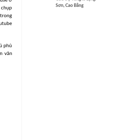
cao nhất của Bác ái
Sơn, Cao Bằng
h chụp
 trong
utube
hủ phủ
ền văn