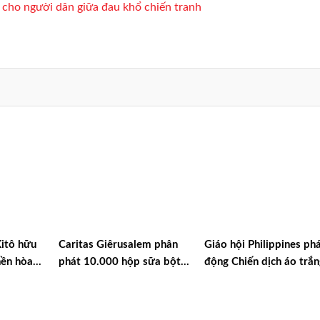
 cho người dân giữa đau khổ chiến tranh
Kitô hữu
Caritas Giêrusalem phân
Giáo hội Philippines ph
nền hòa
phát 10.000 hộp sữa bột
động Chiến dịch áo trắ
cho trẻ em và các gia đình
kêu gọi chống tham nhũ
tại Dải Gaza
và cầu nguyện cho quốc