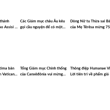
 thánh
Các Giám mục châu Âu kêu
Dòng Nữ tu Thừa sai Bá
o Assisi |
gọi cầu nguyện để có một
của Mẹ Têrêsa mừng 7
2025 | #15
nền hòa bình thật sự
thành lập
tima bản
Tổng Giám mục Chính thống
Thông điệp Humanae Vi
n Vatican
của Canxêđônia vui mừng
Lời tiên tri về phẩm giá
nh Linh
chào đón chuyến thăm
người và sự sống
Nixêa của Đức Thánh Cha