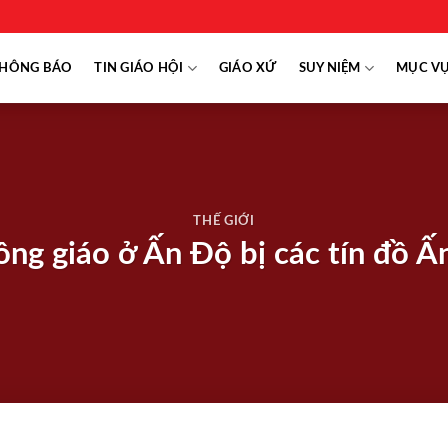
HÔNG BÁO
TIN GIÁO HỘI
GIÁO XỨ
SUY NIỆM
MỤC V
THẾ GIỚI
ng giáo ở Ấn Độ bị các tín đồ Ấn