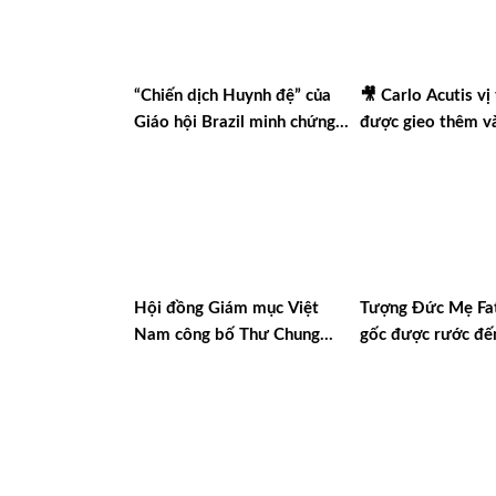
“Chiến dịch Huynh đệ” của
🎥 Carlo Acutis vị
Giáo hội Brazil minh chứng
được gieo thêm và
Công lý là Hình thức cao
Vlog Năm Thánh 
nhất của Bác ái
Hội đồng Giám mục Việt
Tượng Đức Mẹ Fa
Nam công bố Thư Chung
gốc được rước đế
2025
nhân dịp Năm Thá
đạo Thánh Mẫu