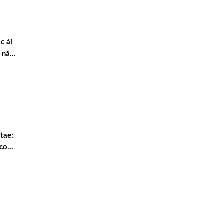
c ái
5 năm
tae:
 con