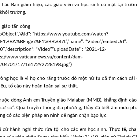
 hãi. Ban giám hiệu, các giáo viên và học sinh có mặt tại trườ
 khỏi trường.
 giáo tấn công
deoObject”,”@id”: “https://www.youtube.com/watch?
E1%BA%BFngVi%E1%BB%87t”,”name”: “Video”,”embedUrl”:
”description”: “Video”,”uploadDate” : “2021-12-
tps://www.vaticannews.va/content/dam-
1/04/01/17/1617292728198.jpg”}
ường học là vì họ cho rằng trước đó một nữ tu đã tìm cách cải
ệu, tố cáo này hoàn toàn sai sự thật.
thuộc dòng Anh em Truyền giáo Malabar (MMB), khẳng định cáo
có cơ sở”. Qua truyền thông địa phương, thầy đã biết âm mưu ph
ông có các biện pháp an ninh để ngăn chặn bạo lực.
 cử hành nghi thức rửa tội cho các em học sinh. Thực tế, ch
ng của giáo phận Sagar cho biết: “Ngày 31/10, giáo xứ Thánh G