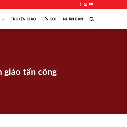
Ụ
TRUYỀN GIÁO
ƠN GỌI
NHÂN BẢN
 giáo tấn công