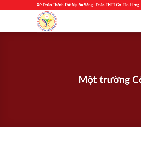
Skip
Xứ Đoàn Thánh Thể Nguồn Sống - Đoàn TNTT Gx. Tân Hưng
to
content
T
Một trường Cô