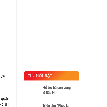
cực
TIN NỔI BẬT
Hỗ trợ bà con vùng
lũ Bắc Ninh
 quận
kỳ thi
Triển lãm “Phép lạ