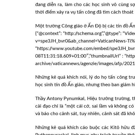
đang diễn ra, làm cho các học sinh vô cùng sợ
thời điểm xảy ra vụ tấn công đã tìm cách thoát
Một trường Công giáo ở Ấn Độ bị các tín đồ Ấn
{“@context”: “http://schema.org”,”@type”: “Vi
v=spe3JH_bvr0&ab_channel=VaticanNews-Ti%
“https://www.youtube.com/embed/spe3JH_bvr0″,
08T11:31:18.609+01:00″,”thumbnailUrl” : “ht
archive/vaticannews/agenzie/images/afp/202
Những kẻ quá khích nói, lý do họ tấn công tr
học sinh tín đồ Ấn giáo, nhưng theo ban giám hi
Thầy Antony Pynumkal, Hiệu trưởng trường, 
cải đạo chỉ là “một cái cớ, sai lầm và không 
và báo cho cảnh sát, tuy nhiên, cảnh sát đã kh
Những kẻ quá khích cáo buộc các Kitô hữu đã
Puthenpurackal, linh mục phụ trách truyền thô