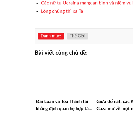
Các nữ tu Ucraina mang an bình và niềm vui
Lòng chúng thì xa Ta
Danh mục:
Thế Giới
Bài viết cùng chủ đề:
Đài Loan và Tòa Thánh tái
Giữa đổ nát, các 
khẳng định quan hệ hợp tác
Gaza mơ về một 
vì hòa bình và dân chủ
bình công bằng