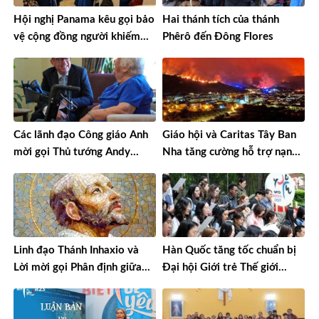
Hội nghị Panama kêu gọi bảo
Hai thánh tích của thánh
vệ cộng đồng người khiếm
Phêrô đến Đông Flores
thính
Các lãnh đạo Công giáo Anh
Giáo hội và Caritas Tây Ban
mời gọi Thủ tướng Andy
Nha tăng cường hỗ trợ nạn
Burnham hành động theo các
nhân cháy rừng
giá trị đức tin
Linh đạo Thánh Inhaxio và
Hàn Quốc tăng tốc chuẩn bị
Lời mời gọi Phân định giữa
Đại hội Giới trẻ Thế giới
thế giới hiện đại
Seoul 2027