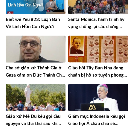
Biết Để Yêu #23: Luận Bàn
Santa Monica, hành trình hy
Về Linh Hồn Con Người
vọng chống lại các chứng
nghiện ngập
Cha sở giáo xứ Thánh Gia ở
Giáo hội Tây Ban Nha đang
Gaza cảm ơn Đức Thánh Cha
chuẩn bị hồ sơ tuyên phong
về sự gần gũi và lời cầu
chân phước và phong thánh
nguyện cho Gaza
cho 3.344 vị
Giáo xứ Mễ Du kêu gọi cầu
Giám mục Indonesia kêu gọi
nguyện và tha thứ sau khi
Giáo hội Á châu chia sẻ
tượng Đức Mẹ bị xúc phạm
nguồn lực cho sứ mạng chung