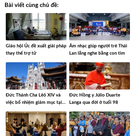
Bài viết cùng chủ đề:
Giáo hội Úc đề xuất giải pháp
Âm nhạc giúp người trẻ Thái
thay thế trợ tử
Lan lắng nghe bằng con tim
Đức Thánh Cha Lêô XIV và
Đức Hồng y Júlio Duarte
việc bổ nhiệm giám mục tại
Langa qua đời ở tuổi 98
Trung Quốc