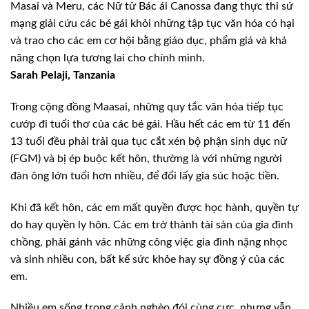
Masai và Meru, các Nữ tử Bác ái Canossa đang thực thi sứ
mạng giải cứu các bé gái khỏi những tập tục văn hóa có hại
và trao cho các em cơ hội bằng giáo dục, phẩm giá và khả
năng chọn lựa tương lai cho chính mình.
Sarah Pelaji, Tanzania
Trong cộng đồng Maasai, những quy tắc văn hóa tiếp tục
cướp đi tuổi thơ của các bé gái. Hầu hết các em từ 11 đến
13 tuổi đều phải trải qua tục cắt xén bộ phận sinh dục nữ
(FGM) và bị ép buộc kết hôn, thường là với những người
đàn ông lớn tuổi hơn nhiều, để đổi lấy gia súc hoặc tiền.
Khi đã kết hôn, các em mất quyền được học hành, quyền tự
do hay quyền ly hôn. Các em trở thành tài sản của gia đình
chồng, phải gánh vác những công việc gia đình nặng nhọc
và sinh nhiều con, bất kể sức khỏe hay sự đồng ý của các
em.
Nhiều em sống trong cảnh nghèo đói cùng cực, nhưng vẫn