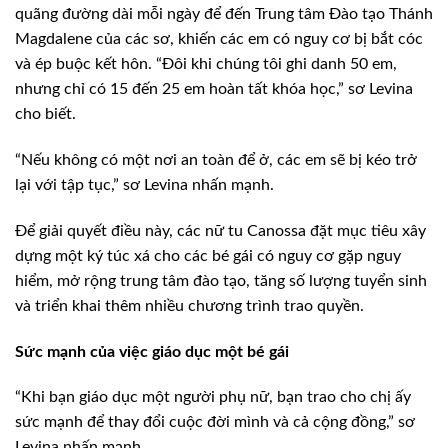
quãng đường dài mỗi ngày để đến Trung tâm Đào tạo Thánh
Magdalene của các sơ, khiến các em có nguy cơ bị bắt cóc
và ép buộc kết hôn. “Đôi khi chúng tôi ghi danh 50 em,
nhưng chỉ có 15 đến 25 em hoàn tất khóa học,” sơ Levina
cho biết.
“Nếu không có một nơi an toàn để ở, các em sẽ bị kéo trở
lại với tập tục,” sơ Levina nhấn mạnh.
Để giải quyết điều này, các nữ tu Canossa đặt mục tiêu xây
dựng một ký túc xá cho các bé gái có nguy cơ gặp nguy
hiểm, mở rộng trung tâm đào tạo, tăng số lượng tuyển sinh
và triển khai thêm nhiều chương trình trao quyền.
Sức mạnh của việc giáo dục một bé gái
“Khi bạn giáo dục một người phụ nữ, bạn trao cho chị ấy
sức mạnh để thay đổi cuộc đời mình và cả cộng đồng,” sơ
Levina nhấn mạnh.