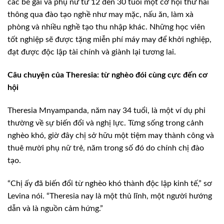
các bé gái và phụ nữ từ 12 đến 30 tuổi một cơ hội thứ hai
thông qua đào tạo nghề như may mặc, nấu ăn, làm xà
phòng và nhiều nghề tạo thu nhập khác. Những học viên
tốt nghiệp sẽ được tặng miễn phí máy may để khởi nghiệp,
đạt được độc lập tài chính và giành lại tương lai.
Câu chuyện của Theresia: từ nghèo đói cùng cực đến cơ
hội
Theresia Mnyampanda, năm nay 34 tuổi, là một ví dụ phi
thường về sự biến đổi và nghị lực. Từng sống trong cảnh
nghèo khó, giờ đây chị sở hữu một tiệm may thành công và
thuê mười phụ nữ trẻ, năm trong số đó do chính chị đào
tạo.
“Chị ấy đã biến đổi từ nghèo khó thành độc lập kinh tế,” sơ
Levina nói. “Theresia nay là một thủ lĩnh, một người hướng
dẫn và là nguồn cảm hứng.”