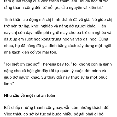
tầm quan trọng của việc tránh tham lam. Tôi đã học được
rằng thành công đến từ nỗ lực, cầu nguyện và kiên trì.”
Tinh thần lao động mà chị hình thành đã vô giá. Nó giúp chị
trở nên tự lập, khởi nghiệp và nâng đỡ người khác. Hiện
nay chị còn dạy miễn phí nghề may cho ba trẻ em nghèo và
đã giúp em ruột học xong trung học và vào đại học. Cùng
nhau, họ đã nâng đỡ gia đình bằng cách xây dựng một ngôi
nhà gạch kiên cố với mái tôn.
“Tôi biết ơn các sơ,” Theresia bày tỏ. “Tôi không còn là gánh
nặng cho xã hội; giờ đây tôi tự quản lý cuộc đời mình và
giúp đỡ người khác. Sự thay đổi này thực sự là một phúc
lành.”
Nhu cầu về một nơi an toàn
Bất chấp những thành công này, vẫn còn những thách đố.
Việc thiếu cơ sở ký túc xá buộc nhiều bé gái phải đi bộ