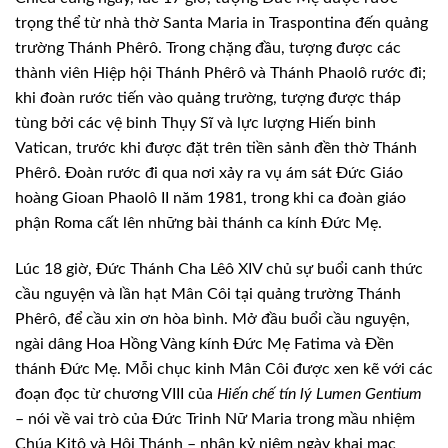
trọng thể từ nhà thờ Santa Maria in Traspontina đến quảng
trường Thánh Phêrô. Trong chặng đầu, tượng được các
thành viên Hiệp hội Thánh Phêrô và Thánh Phaolô rước đi;
khi đoàn rước tiến vào quảng trường, tượng được tháp
tùng bởi các vệ binh Thụy Sĩ và lực lượng Hiến binh
Vatican, trước khi được đặt trên tiền sảnh đền thờ Thánh
Phêrô. Đoàn rước đi qua nơi xảy ra vụ ám sát Đức Giáo
hoàng Gioan Phaolô II năm 1981, trong khi ca đoàn giáo
phận Roma cất lên những bài thánh ca kính Đức Mẹ.
Lúc 18 giờ, Đức Thánh Cha Lêô XIV chủ sự buổi canh thức
cầu nguyện và lần hạt Mân Côi tại quảng trường Thánh
Phêrô, để cầu xin ơn hòa bình. Mở đầu buổi cầu nguyện,
ngài dâng Hoa Hồng Vàng kính Đức Mẹ Fatima và Đền
thánh Đức Mẹ. Mỗi chục kinh Mân Côi được xen kẽ với các
đoạn đọc từ chương VIII của
Hiến chế tín lý Lumen Gentium
– nói về vai trò của Đức Trinh Nữ Maria trong mầu nhiệm
Chúa Kitô và Hội Thánh – nhân kỷ niệm ngày khai mạc