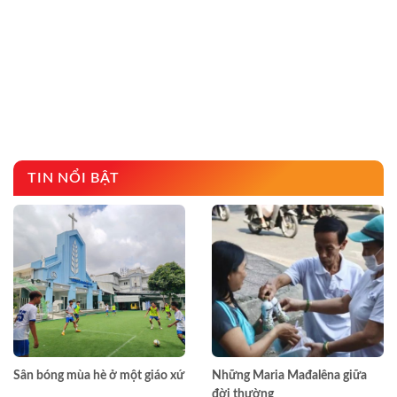
TIN NỔI BẬT
Sân bóng mùa hè ở một giáo xứ
Những Maria Mađalêna giữa
đời thường