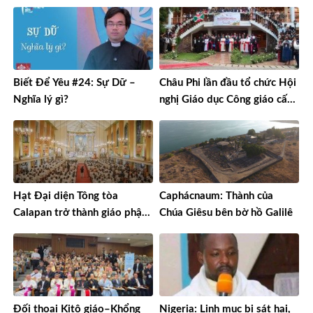
tư và lợi nhuận
Biết Để Yêu #24: Sự Dữ –
Châu Phi lần đầu tổ chức Hội
Nghĩa lý gì?
nghị Giáo dục Công giáo cấp
châu lục
Hạt Đại diện Tông tòa
Caphácnaum: Thành của
Calapan trở thành giáo phận
Chúa Giêsu bên bờ hồ Galilê
sau gần 90 năm truyền giáo
Đối thoại Kitô giáo–Khổng
Nigeria: Linh mục bị sát hại,