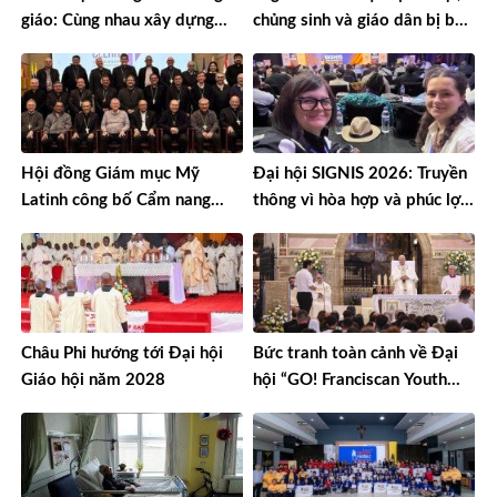
giáo: Cùng nhau xây dựng
chủng sinh và giáo dân bị bắt
một thế giới hài hòa hơn
cóc
Hội đồng Giám mục Mỹ
Đại hội SIGNIS 2026: Truyền
Latinh công bố Cẩm nang
thông vì hòa hợp và phúc lợi
mục vụ về nghiện ngập
môi trường
Châu Phi hướng tới Đại hội
Bức tranh toàn cảnh về Đại
Giáo hội năm 2028
hội “GO! Franciscan Youth
Meeting” tại Assisi