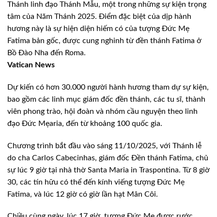
Thánh linh đạo Thánh Mẫu, một trong những sự kiện trọng
tâm của Năm Thánh 2025. Điểm đặc biệt của dịp hành
hương này là sự hiện diện hiếm có của tượng Đức Mẹ
Fatima bản gốc, được cung nghinh từ đền thánh Fatima ở
Bồ Đào Nha đến Roma.
Vatican News
Dự kiến có hơn 30.000 người hành hương tham dự sự kiện,
bao gồm các linh mục giám đốc đền thánh, các tu sĩ, thành
viên phong trào, hội đoàn và nhóm cầu nguyện theo linh
đạo Đức Mẹaria, đến từ khoảng 100 quốc gia.
Chương trình bắt đầu vào sáng 11/10/2025, với Thánh lễ
do cha Carlos Cabecinhas, giám đốc Đền thánh Fatima, chủ
sự lúc 9 giờ tại nhà thờ Santa Maria in Traspontina. Từ 8 giờ
30, các tín hữu có thể đến kính viếng tượng Đức Mẹ
Fatima, và lúc 12 giờ có giờ lần hạt Mân Côi.
Chiều cùng ngày, lúc 17 giờ, tượng Đức Mẹ được rước