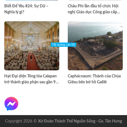
Biết Để Yêu #24: Sự Dữ –
Châu Phi lần đầu tổ chức Hội
Nghĩa lý gì?
nghị Giáo dục Công giáo cấp
châu lục
Tắt quảng cáo [X]
Hạt Đại diện Tông tòa Calapan
Caphácnaum: Thành của Chúa
trở thành giáo phận sau gần 90
Giêsu bên bờ hồ Galilê
năm truyền giáo
Copyright 2026 ©
Xứ Đoàn Thánh Thể Nguồn Sống - Gx. Tân Hưng