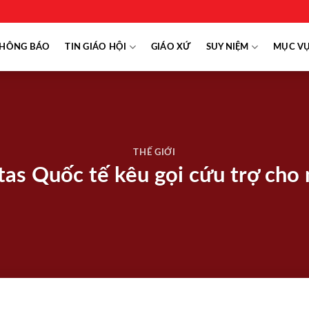
HÔNG BÁO
TIN GIÁO HỘI
GIÁO XỨ
SUY NIỆM
MỤC V
THẾ GIỚI
itas Quốc tế kêu gọi cứu trợ cho 