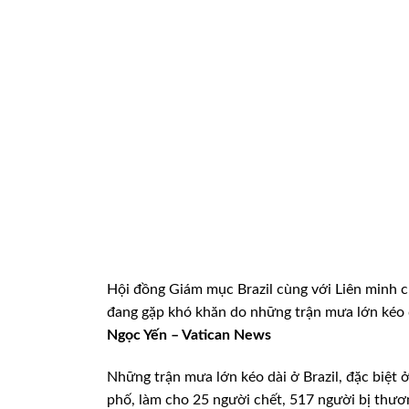
Hội đồng Giám mục Brazil cùng với Liên minh ch
đang gặp khó khăn do những trận mưa lớn kéo d
Ngọc Yến – Vatican News
Những trận mưa lớn kéo dài ở Brazil, đặc biệt 
phố, làm cho 25 người chết, 517 người bị thươn