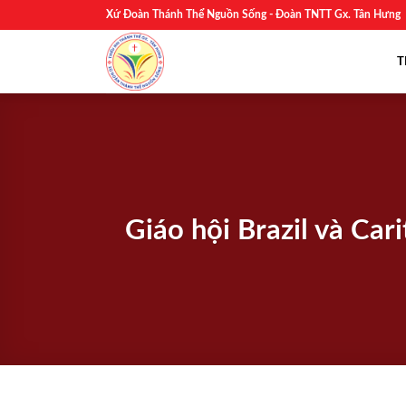
Skip
Xứ Đoàn Thánh Thể Nguồn Sống - Đoàn TNTT Gx. Tân Hưng
to
content
T
Giáo hội Brazil và Car