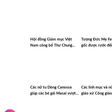
Công lý là Hình thức cao
Vlog Năm Thánh 
nhất của Bác ái
Hội đồng Giám mục Việt
Tượng Đức Mẹ Fa
Nam công bố Thư Chung
gốc được rước đế
2025
nhân dịp Năm Thá
đạo Thánh Mẫu
Các nữ tu Dòng Canossa
Các linh mục và nữ
giúp các bé gái Masai vượt
giáo xứ Công giá
qua hủ tục và sự nghèo đói
được trao giải th
tế về Đối thoại v