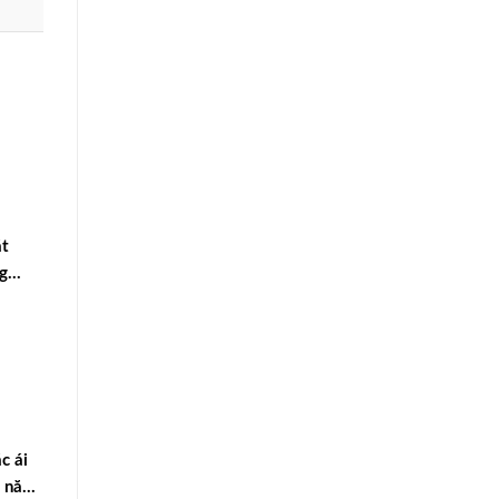
át
ng
ng
 gia
c ái
5 năm