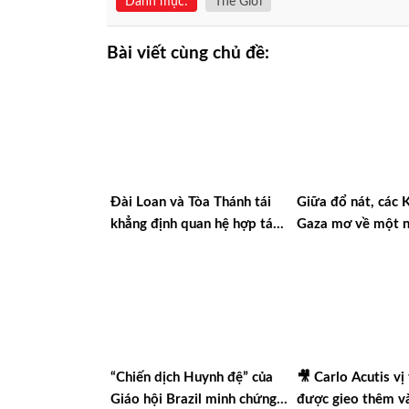
Danh mục:
Thế Giới
Bài viết cùng chủ đề:
Đài Loan và Tòa Thánh tái
Giữa đổ nát, các 
khẳng định quan hệ hợp tác
Gaza mơ về một 
vì hòa bình và dân chủ
bình công bằng
“Chiến dịch Huynh đệ” của
🎥 Carlo Acutis vị
Giáo hội Brazil minh chứng
được gieo thêm và