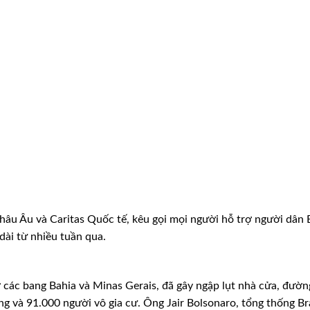
âu Âu và Caritas Quốc tế, kêu gọi mọi người hỗ trợ người dân B
ài từ nhiều tuần qua.
ở các bang Bahia và Minas Gerais, đã gây ngập lụt nhà cửa, đườn
g và 91.000 người vô gia cư. Ông Jair Bolsonaro, tổng thống Bra