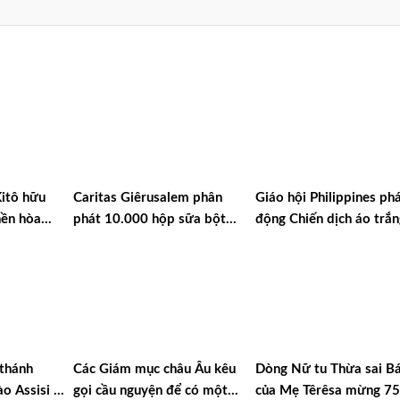
Kitô hữu
Caritas Giêrusalem phân
Giáo hội Philippines ph
nền hòa
phát 10.000 hộp sữa bột
động Chiến dịch áo trắ
cho trẻ em và các gia đình
kêu gọi chống tham nhũ
tại Dải Gaza
và cầu nguyện cho quốc
 thánh
Các Giám mục châu Âu kêu
Dòng Nữ tu Thừa sai Bá
o Assisi |
gọi cầu nguyện để có một
của Mẹ Têrêsa mừng 7