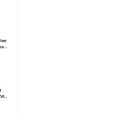
tae:
 con
t
XVI