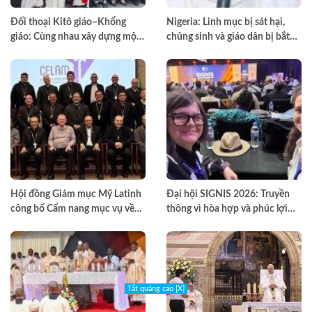
Đối thoại Kitô giáo–Khổng
Nigeria: Linh mục bị sát hại,
giáo: Cùng nhau xây dựng một
chủng sinh và giáo dân bị bắt
thế giới hài hòa hơn
cóc
Hội đồng Giám mục Mỹ Latinh
Đại hội SIGNIS 2026: Truyền
công bố Cẩm nang mục vụ về
thông vì hòa hợp và phúc lợi
nghiện ngập
môi trường
Tắt quảng cáo [X]