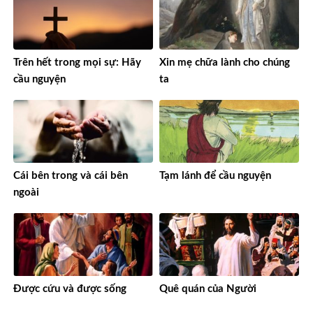
Trên hết trong mọi sự: Hãy
Xin mẹ chữa lành cho chúng
cầu nguyện
ta
Cái bên trong và cái bên
Tạm lánh để cầu nguyện
ngoài
Được cứu và được sống
Quê quán của Người