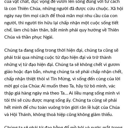
của vật chất, dục vọng để vươn lên sống đúng với tư cách
là con Thiên Chúa, những người đã được cứu chuộc. Xã hội
ngày nay tìm mọi cách để thoả mãn mọi nhu cầu của con
người, thì người tín hữu lại chấp nhận một cuộc sống tiết
chế, làm chủ bản thân, bắt mình phải quy hướng về Thiên
Chúa và thần phục Ngài.
Chúng ta đang sống trong thời hiện đại, chúng ta cũng sẽ
phải trải qua những cuộc tử đạo hiện đại và trở thành
những vị tử đạo hiện đại. Chúng ta sẽ không chết vì gươm
giáo hoặc đạn bắn, nhưng chúng ta sẽ phải chấp nhận chết,
chấp nhận thiệt thòi vì Tin Mừng, vì sống đến cùng của lời
mời gọi của Chúa: Ai muốn theo Ta, hãy từ bỏ mình, vác
thập giá hàng ngày mà theo Ta… Ai liều mạng sống mình vì
tôi thì sẽ cứu được mạng sống ấy. Chúng ta cũng sẽ phải
hết mình để chu toàn vuông tròn giới răn lề luật của Chúa
và Hội Thánh, không thoả hiệp cũng không giảm thiểu.
Chúng ta sẽ phải tử đạo bằng đổ mồ hôi và nước mắt trong