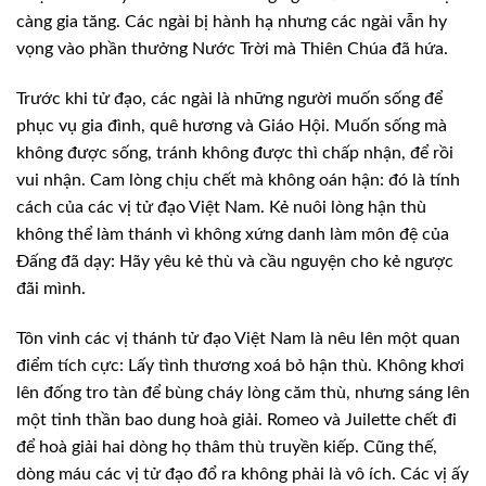
càng gia tăng. Các ngài bị hành hạ nhưng các ngài vẫn hy
vọng vào phần thưởng Nước Trời mà Thiên Chúa đã hứa.
Trước khi tử đạo, các ngài là những người muốn sống để
phục vụ gia đình, quê hương và Giáo Hội. Muốn sống mà
không được sống, tránh không được thì chấp nhận, để rồi
vui nhận. Cam lòng chịu chết mà không oán hận: đó là tính
cách của các vị tử đạo Việt Nam. Kẻ nuôi lòng hận thù
không thể làm thánh vì không xứng danh làm môn đệ của
Đấng đã dạy: Hãy yêu kẻ thù và cầu nguyện cho kẻ ngược
đãi mình.
Tôn vinh các vị thánh tử đạo Việt Nam là nêu lên một quan
điểm tích cực: Lấy tình thương xoá bỏ hận thù. Không khơi
lên đống tro tàn để bùng cháy lòng căm thù, nhưng sáng lên
một tinh thần bao dung hoà giải. Romeo và Juilette chết đi
để hoà giải hai dòng họ thâm thù truyền kiếp. Cũng thế,
dòng máu các vị tử đạo đổ ra không phải là vô ích. Các vị ấy