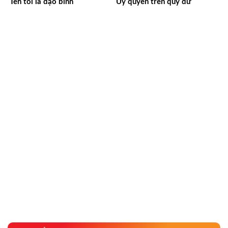
Tên tôi là đạo binh
Uy quyền trên quỷ dữ