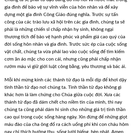
gia đình để bảo vệ sự vĩnh viễn của hôn nhân và để xây
dựng một gia đình Công Giáo đúng nghĩa. Trước sự tấn
công của các trào lưu xã hội trên các gia đình, chúng ta sẽ
phải là những chiến sĩ chấp nhận hy sinh, không ngại
thương tích để bảo vệ hạnh phúc và phẩm giá cao quý của
đời sống hôn nhân và gia đình. Trước sức ép của cuộc sống
vật chất, chúng ta vừa phải lao vào cuộc sống để tìm kiếm
cơm ăn áo mặc cho con cái, nhưng cũng phải chấp nhận
rướm máu vì giữ giới luật công bằng, yêu thương và bác ái.
Mỗi khi mừng kính các thánh tử đạo là mỗi dịp để khơi dậy
tinh thần tử đạo nơi chúng ta. Tinh thần tử đạo không gì
khác hơn là làm chứng cho Chúa giữa cuộc đời. Xưa các
thánh tử đạo đã dám chết cho niềm tin của mình, thì nay
chúng ta cũng phải dám hi sinh cho những giá trị tinh thần
cao quí trong cuộc sống hàng ngày. Xin đừng để những giọt
máu đào của cha ông đổ ra cách uổng phí khi con cháu hôm
nay chỉ thích hưởng thụ, sống lười biếng, hèn nhát. Amen