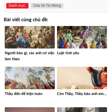
Danh mục:
Chia Sẻ Tin Mừng
Bài viết cùng chủ đề:
Người bảo gì, các anh cứ việc
Luật tình yêu
làm theo
Thầy đến để kiện toàn
Còn Thầy, Thầy bảo anh em…