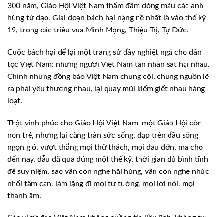
300 năm, Giáo Hội Việt Nam thấm đẫm dòng máu các anh
hùng tử đạo. Giai đoạn bách hại nặng nề nhất là vào thế kỷ
19, trong các triều vua Minh Mạng, Thiệu Trị, Tự Đức.
Cuộc bách hại để lại một trang sử đầy nghiệt ngã cho dân
tộc Việt Nam: những người Việt Nam tàn nhẫn sát hại nhau.
Chính những đồng bào Việt Nam chung cội, chung nguồn lẽ
ra phải yêu thương nhau, lại quay mũi kiếm giết nhau hàng
loạt.
Thật vinh phúc cho Giáo Hội Việt Nam, một Giáo Hội còn
non trẻ, nhưng lại căng tràn sức sống, đạp trên đầu sóng
ngọn gió, vượt thắng mọi thử thách, mọi đau đớn, mà cho
đến nay, dẫu đã qua đúng một thế kỷ, thời gian đủ bình tĩnh
để suy niệm, sao vẫn còn nghe hãi hùng, vẫn còn nghe nhức
nhối tâm can, làm lặng đi mọi tư tưởng, mọi lời nói, mọi
thanh âm.