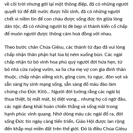
về cõi trời nhưng gởi lại một thông điệp, đã có những người
quyết tử để đất nước được hồi sinh, đã có những người
chết vì niềm tin để con cháu được sống đức tin giữa lòng
dân tộc, đã có những người bị đè bẹp vì thành kiến cố chấp
để muôn người được thông cảm hoà đồng với nhau.
Theo bước chân Chúa Giêsu, các thánh tử đạo đã vui lòng
chấp nhận thân phận hạt lúa bị ném xuống bùn. Các ngài
chấp nhận từ bỏ vinh hoa phú quý người đời hứa hẹn, từ
bỏ nhà cửa ruộng vườn, xa lìa cha mẹ vợ con gia đình thân
thuộc, chấp nhận xiềng xích, gông cùm, tù ngục, đòn vọt và
sẵn sàng hy sinh mạng sống, sẵn sàng đổ máu đào làm
chứng cho Đức Kitô… Người đời tưởng rằng các ngài bị
thua thiệt, bị mất mát, bị diệt vong… nhưng họ có ngờ đâu,
các ngài đang khải hoàn chiến thắng và sống mãi trong
hạnh phúc vinh quang. Nhờ dòng máu các ngài đổ ra, đời
sống Đức tin ngày càng tiến triển, Giáo Hội được lan rộng
đến khắp mọi miền đất trên thế giới. Đó là điều Chúa Giêsu