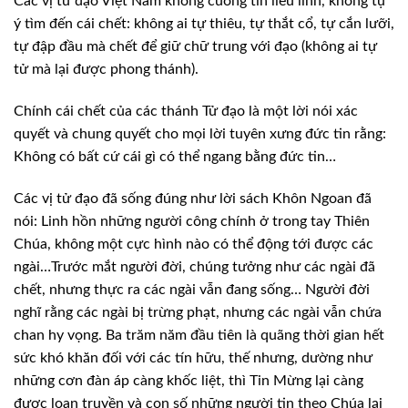
Các vị tử đạo Việt Nam không cuồng tín liều lĩnh, không tự
ý tìm đến cái chết: không ai tự thiêu, tự thắt cổ, tự cắn lưỡi,
tự đập đầu mà chết để giữ chữ trung với đạo (không ai tự
tử mà lại được phong thánh).
Chính cái chết của các thánh Tử đạo là một lời nói xác
quyết và chung quyết cho mọi lời tuyên xưng đức tin rằng:
Không có bất cứ cái gì có thể ngang bằng đức tin…
Các vị tử đạo đã sống đúng như lời sách Khôn Ngoan đã
nói: Linh hồn những người công chính ở trong tay Thiên
Chúa, không một cực hình nào có thể động tới được các
ngài…Trước mắt người đời, chúng tưởng như các ngài đã
chết, nhưng thực ra các ngài vẫn đang sống… Người đời
nghĩ rằng các ngài bị trừng phạt, nhưng các ngài vẫn chứa
chan hy vọng. Ba trăm năm đầu tiên là quãng thời gian hết
sức khó khăn đối với các tín hữu, thế nhưng, dường như
những cơn đàn áp càng khốc liệt, thì Tin Mừng lại càng
được loan truyền và con số những người tin theo Chúa lại