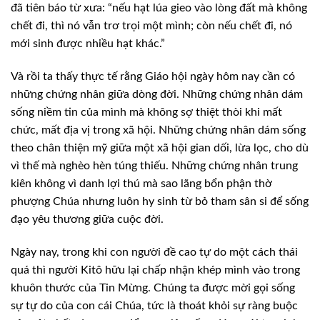
đã tiên báo từ xưa: “nếu hạt lúa gieo vào lòng đất mà không
chết đi, thì nó vẫn trơ trọi một mình; còn nếu chết đi, nó
mới sinh được nhiều hạt khác.”
Và rồi ta thấy thực tế rằng Giáo hội ngày hôm nay cần có
những chứng nhân giữa dòng đời. Những chứng nhân dám
sống niềm tin của mình mà không sợ thiệt thòi khi mất
chức, mất địa vị trong xã hội. Những chứng nhân dám sống
theo chân thiện mỹ giữa một xã hội gian dối, lừa lọc, cho dù
vì thế mà nghèo hèn túng thiếu. Những chứng nhân trung
kiên không vì danh lợi thú mà sao lãng bổn phận thờ
phượng Chúa nhưng luôn hy sinh từ bỏ tham sân si để sống
đạo yêu thương giữa cuộc đời.
Ngày nay, trong khi con người đề cao tự do một cách thái
quá thì người Kitô hữu lại chấp nhận khép mình vào trong
khuôn thước của Tin Mừng. Chúng ta được mời gọi sống
sự tự do của con cái Chúa, tức là thoát khỏi sự ràng buộc