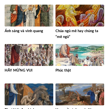
Ánh sáng và vinh quang
Chúa ngủ mê hay chúng ta
“mê ngủ”
HÃY MỪNG VUI
Phúc thật