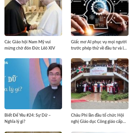
Các Giáo hội Nam Mỹ vui
Giấc mơ AI phục vụ mọi người
mừng chờ đón Đức Lêô XIV
trước phép thử về đầu tư và lợi
nhuận
Biết Để Yêu #24: Sự Dữ –
Châu Phi lần đầu tổ chức Hội
Nghĩa lý gì?
nghị Giáo dục Công giáo cấp
châu lục