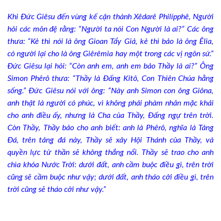
Khi Ðức Giêsu đến vùng kế cận thành Xêdarê Philípphê, Người
hỏi các môn đệ rằng: “Người ta nói Con Người là ai?” Các ông
thưa: “Kẻ thì nói là ông Gioan Tẩy Giả, kẻ thì bảo là ông Êlia,
có người lại cho là ông Giêrêmia hay một trong các vị ngôn sứ.”
Ðức Giêsu lại hỏi: “Còn anh em, anh em bảo Thầy là ai?” Ông
Simon Phêrô thưa: “Thầy là Ðấng Kitô, Con Thiên Chúa hằng
sống.” Ðức Giêsu nói với ông: “Này anh Simon con ông Giôna,
anh thật là người có phúc, vì không phải phàm nhân mặc khải
cho anh điều ấy, nhưng là Cha của Thầy, Ðấng ngự trên trời.
Còn Thầy, Thầy bảo cho anh biết: anh là Phêrô, nghĩa là Tảng
Ðá, trên tảng đá này, Thầy sẽ xây Hội Thánh của Thầy, và
quyền lực tử thần sẽ không thắng nổi. Thầy sẽ trao cho anh
chìa khóa Nước Trời: dưới đất, anh cầm buộc điều gì, trên trời
cũng sẽ cầm buộc như vậy; dưới đất, anh tháo cởi điều gì, trên
trời cũng sẽ tháo cởi như vậy.”