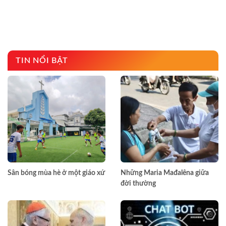
TIN NỔI BẬT
Sân bóng mùa hè ở một giáo xứ
Những Maria Mađalêna giữa
đời thường