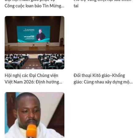
Công cuộc loan báo Tin Mừng
tai
toàn quốc lần thứ VII – Khép lại
trong hiệp thông, mở ra một
hướng đi mới cho công cuộc
huấn giáo Việt Nam
Hội nghị các Đại Chủng viện
Đối thoại Kitô giáo–Khổng
Việt Nam 2026: Định hướng
giáo: Cùng nhau xây dựng một
đào tạo môn đệ thừa sai
thế giới hài hòa hơn