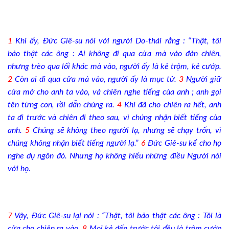
1
Khi ấy, Đức Giê-su nói với người Do-thái rằng : “Thật, tôi
bảo thật các ông : Ai không đi qua cửa mà vào đàn chiên,
nhưng trèo qua lối khác mà vào, người ấy là kẻ trộm, kẻ cướp.
2
Còn ai đi qua cửa mà vào, người ấy là mục tử.
3
Người giữ
cửa mở cho anh ta vào, và chiên nghe tiếng của anh ; anh gọi
tên từng con, rồi dẫn chúng ra.
4
Khi đã cho chiên ra hết, anh
ta đi trước và chiên đi theo sau, vì chúng nhận biết tiếng của
anh.
5
Chúng sẽ không theo người lạ, nhưng sẽ chạy trốn, vì
chúng không nhận biết tiếng người lạ.”
6
Đức Giê-su kể cho họ
nghe dụ ngôn đó. Nhưng họ không hiểu những điều Người nói
với họ.
7
Vậy, Đức Giê-su lại nói : “Thật, tôi bảo thật các ông : Tôi là
cửa cho chiên ra vào.
8
Mọi kẻ đến trước tôi đều là trộm cướp