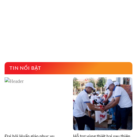
TIN NỔI BẬT
Đại hội Huấn giáo phục vụ
Hỗ trợ vùng thiệt hại sau thiên