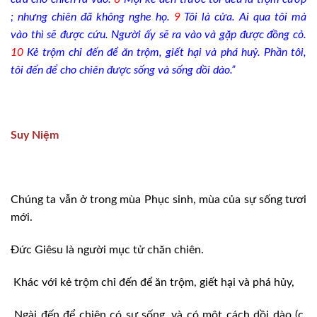
; nhưng chiên đã không nghe họ.
9
Tôi là cửa. Ai qua tôi mà
vào thì sẽ được cứu. Người ấy sẽ ra vào và gặp được đồng cỏ.
10
Kẻ trộm chỉ đến để ăn trộm, giết hại và phá huỷ. Phần tôi,
tôi đến để cho chiên được sống và sống dồi dào.”
Suy Niệm
Chúng ta vẫn ở trong mùa Phục sinh, mùa của sự sống tươi
mới.
Đức Giêsu là người mục tử chăn chiên.
Khác với kẻ trộm chỉ đến để ăn trộm, giết hại và phá hủy,
Ngài đến để chiên có sự sống, và có một cách dồi dào (c.