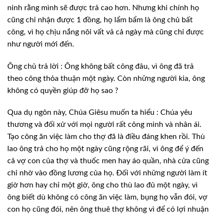
ninh rằng mình sẽ được trả cao hơn. Nhưng khi chính họ
cũng chỉ nhận được 1 đồng, họ lẩm bẩm là ông chủ bất
công, vì họ chịu nắng nôi vất vả cả ngày mà cũng chỉ được
như người mới đến.
Ông chủ trả lời : Ông không bất công đâu, vì ông đã trả
theo công thỏa thuận một ngày. Còn những người kia, ông
không có quyền giúp đỡ họ sao ?
Qua dụ ngôn này, Chúa Giêsu muốn ta hiểu : Chúa yêu
thương và đối xử với mọi người rất công minh và nhân ái.
Tạo công ăn việc làm cho thợ đã là điều đáng khen rồi. Thù
lao ông trả cho họ một ngày cũng rộng rãi, vì ông để ý đến
cả vợ con của thợ và thuốc men hay áo quần, nhà cửa cũng
chỉ nhờ vào đồng lương của họ. Đối với những người làm ít
giờ hơn hay chỉ một giờ, ông cho thù lao đủ một ngày, vì
ông biết dù không có công ăn việc làm, bụng họ vẫn đói, vợ
con họ cũng đói, nên ông thuê thợ không vì để có lợi nhuận