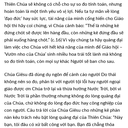
Thiên Chúa sẽ không có chỗ cho sự so đo tính toán, nhưng
hoàn toàn là một tình yêu vô vị lợi. Nếu ta tự mãn về lòng
‘đạo đức’ hay sức lực, tài năng của mình cống hiến cho Giáo
hội thì hãy coi chừng, vì Chúa cảnh báo: “Thế là những kẻ
đứng chót sẽ được lên hàng đầu, còn những kẻ đứng đầu sẽ
phải xuống hàng chót.” (c.16) Vì vậy chúng ta hãy quảng đại
làm việc cho Chúa với hết khả năng của mình để Giáo hội –
‘Vườn nho của Chúa’ sinh nhiều hoa trái tốt lành mà không
so đo tính toán, còn mọi sự khác Người sẽ ban cho sau.
Chúa Giêsu đã dùng dụ ngôn để cảnh cáo người Do thái
không nên so đo, phân bì với người tội lỗi hay người ngoại
giáo được ơn Chúa trở lại và thừa hưởng Nước Trời, bởi vì
Nước Trời là phần thưởng nhưng không do lòng quảng đại
của Chúa, chứ không do lòng đạo đức hay công nghiệp của
con người. Câu trả lời của Chúa Giêsu cho những kẻ phàn
nàn kêu trách nêu bật lòng quảng đại của Thiên Chúa: “Này
bạn, tôi đâu có xử bất công với bạn. Bạn đã chẳng thỏa