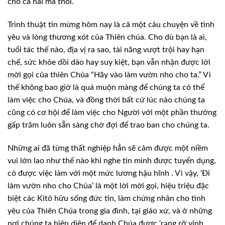
cho cả hai mà thôi.
Trình thuật tin mừng hôm nay là cả một câu chuyện về tình
yêu và lòng thương xót của Thiên chúa. Cho dù bạn là ai,
tuổi tác thế nào, địa vị ra sao, tài năng vượt trội hay hạn
chế, sức khỏe dồi dào hay suy kiệt, bạn vẫn nhận được lời
mời gọi của thiên Chúa “Hãy vào làm vườn nho cho ta.” Vì
thế không bao giờ là quá muộn màng để chúng ta có thể
làm việc cho Chúa, và đồng thời bất cứ lúc nào chúng ta
cũng có cơ hội để làm việc cho Người với một phần thưởng
gấp trăm luôn sẵn sàng chờ đợi để trao ban cho chúng ta.
Những ai đã từng thất nghiệp hẳn sẽ cảm được một niềm
vui lớn lao như thế nào khi nghe tin mình được tuyển dụng,
có được việc làm với một mức lương hậu hĩnh . Vì vậy, ‘Đi
làm vườn nho cho Chúa’ là một lời mời gọi, hiệu triệu đặc
biệt các Kitô hữu sống đức tin, làm chứng nhân cho tình
yêu của Thiên Chúa trong gia đình, tại giáo xứ, và ở những
nơi chúng ta hiện diện để danh Chúa được ‘rạng rỡ vinh