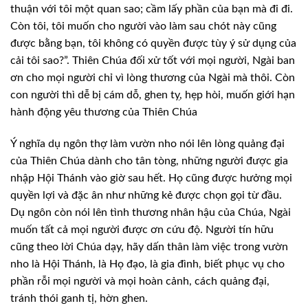
thuận với tôi một quan sao; cầm lấy phần của bạn mà đi đi.
Còn tôi, tôi muốn cho người vào làm sau chót này cũng
được bằng bạn, tôi không có quyền được tùy ý sử dụng của
cải tôi sao?”. Thiên Chúa đối xử tốt với mọi người, Ngài ban
ơn cho mọi người chỉ vì lòng thương của Ngài mà thôi. Còn
con người thì dễ bị cám dỗ, ghen tỵ, hẹp hòi, muốn giới hạn
hành động yêu thương của Thiên Chúa
Ý nghĩa dụ ngôn thợ làm vườn nho nói lên lòng quảng đại
của Thiên Chúa dành cho tân tòng, những người được gia
nhập Hội Thánh vào giờ sau hết. Họ cũng được hưởng mọi
quyền lợi và đặc ân như những kẻ được chọn gọi từ đầu.
Dụ ngôn còn nói lên tình thương nhân hậu của Chúa, Ngài
muốn tất cả mọi người được ơn cứu độ. Người tín hữu
cũng theo lời Chúa dạy, hãy dấn thân làm việc trong vườn
nho là Hội Thánh, là Họ đạo, là gia đình, biết phục vụ cho
phần rỗi mọi người và mọi hoàn cảnh, cách quảng đại,
tránh thói ganh tị, hờn ghen.