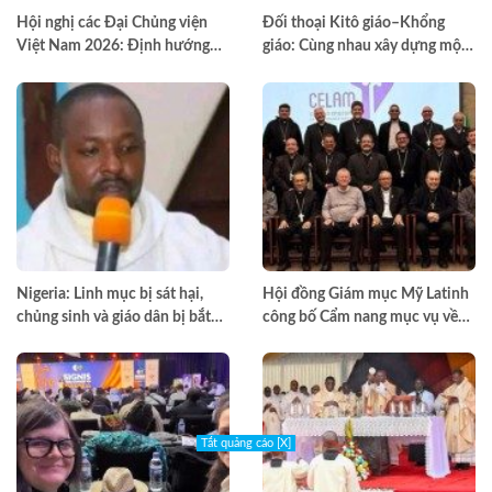
Hội nghị các Đại Chủng viện
Đối thoại Kitô giáo–Khổng
Việt Nam 2026: Định hướng
giáo: Cùng nhau xây dựng một
đào tạo môn đệ thừa sai
thế giới hài hòa hơn
Nigeria: Linh mục bị sát hại,
Hội đồng Giám mục Mỹ Latinh
chủng sinh và giáo dân bị bắt
công bố Cẩm nang mục vụ về
cóc
nghiện ngập
Tắt quảng cáo [X]