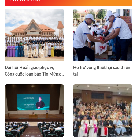
Đại hội Huấn giáo phục vụ
Hỗ trợ vùng thiệt hại sau thiên
Công cuộc loan báo Tin Mừng
tai
toàn quốc lần thứ VII – Khép lại
trong hiệp thông, mở ra một
hướng đi mới cho công cuộc
huấn giáo Việt Nam