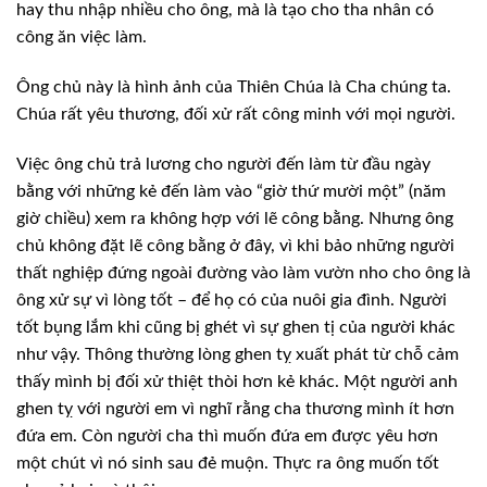
hay thu nhập nhiều cho ông, mà là tạo cho tha nhân có
công ăn việc làm.
Ông chủ này là hình ảnh của Thiên Chúa là Cha chúng ta.
Chúa rất yêu thương, đối xử rất công minh với mọi người.
Việc ông chủ trả lương cho người đến làm từ đầu ngày
bằng với những kẻ đến làm vào “giờ thứ mười một” (năm
giờ chiều) xem ra không hợp với lẽ công bằng. Nhưng ông
chủ không đặt lẽ công bằng ở đây, vì khi bảo những người
thất nghiệp đứng ngoài đường vào làm vườn nho cho ông là
ông xử sự vì lòng tốt – để họ có của nuôi gia đình. Người
tốt bụng lắm khi cũng bị ghét vì sự ghen tị của người khác
như vậy. Thông thường lòng ghen tỵ xuất phát từ chỗ cảm
thấy mình bị đối xử thiệt thòi hơn kẻ khác. Một người anh
ghen tỵ với người em vì nghĩ rằng cha thương mình ít hơn
đứa em. Còn người cha thì muốn đứa em được yêu hơn
một chút vì nó sinh sau đẻ muộn. Thực ra ông muốn tốt