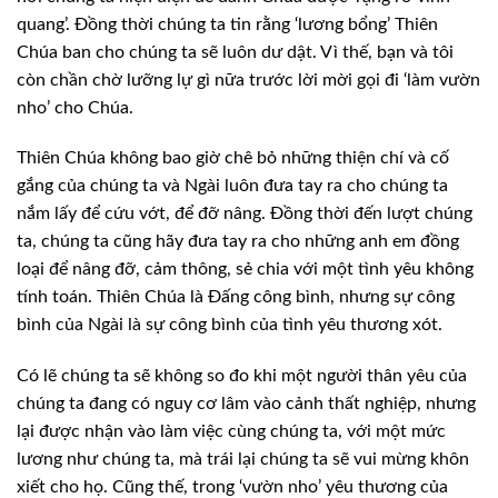
quang’. Đồng thời chúng ta tin rằng ‘lương bổng’ Thiên
Chúa ban cho chúng ta sẽ luôn dư dật. Vì thế, bạn và tôi
còn chần chờ lưỡng lự gì nữa trước lời mời gọi đi ‘làm vườn
nho’ cho Chúa.
Thiên Chúa không bao giờ chê bỏ những thiện chí và cố
gắng của chúng ta và Ngài luôn đưa tay ra cho chúng ta
nắm lấy để cứu vớt, để đỡ nâng. Đồng thời đến lượt chúng
ta, chúng ta cũng hãy đưa tay ra cho những anh em đồng
loại để nâng đỡ, cảm thông, sẻ chia với một tình yêu không
tính toán. Thiên Chúa là Đấng công bình, nhưng sự công
bình của Ngài là sự công bình của tình yêu thương xót.
Có lẽ chúng ta sẽ không so đo khi một người thân yêu của
chúng ta đang có nguy cơ lâm vào cảnh thất nghiệp, nhưng
lại được nhận vào làm việc cùng chúng ta, với một mức
lương như chúng ta, mà trái lại chúng ta sẽ vui mừng khôn
xiết cho họ. Cũng thế, trong ‘vườn nho’ yêu thương của