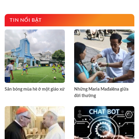
TIN NỔI BẬT
Sân bóng mùa hè ở một giáo xứ
Những Maria Mađalêna giữa
đời thường