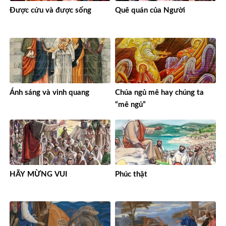
Được cứu và được sống
Quê quán của Người
Ánh sáng và vinh quang
Chúa ngủ mê hay chúng ta
“mê ngủ”
HÃY MỪNG VUI
Phúc thật