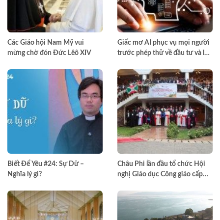
Các Giáo hội Nam Mỹ vui
Giấc mơ AI phục vụ mọi người
mừng chờ đón Đức Lêô XIV
trước phép thử về đầu tư và lợi
nhuận
Biết Để Yêu #24: Sự Dữ –
Châu Phi lần đầu tổ chức Hội
Nghĩa lý gì?
nghị Giáo dục Công giáo cấp
châu lục