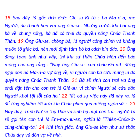
18
Sau đây là gốc tích Đức Giê-su Ki-tô : bà Ma-ri-a, mẹ
Người, đã thành hôn với ông Giu-se. Nhưng trước khi hai ông
bà về chung sống, bà đã có thai do quyền năng Chúa Thánh
Thần.
19
Ông Giu-se, chồng bà, là người công chính và không
muốn tố giác bà, nên mới định tâm bỏ bà cách kín đáo.
20
Ông
đang toan tính như vậy, thì kìa sứ thần Chúa hiện đến báo
mộng cho ông rằng : “Này ông Giu-se, con cháu Đa-vít, đừng
ngại đón bà Ma-ri-a vợ ông về, vì người con bà cưu mang là do
quyền năng Chúa Thánh Thần.
21
Bà sẽ sinh con trai và ông
phải đặt tên cho con trẻ là Giê-su, vì chính Người sẽ cứu dân
Người khỏi tội lỗi của họ.”
22
Tất cả sự việc này đã xảy ra, là
để ứng nghiệm lời xưa kia Chúa phán qua miệng ngôn sứ :
23
Này đây, Trinh Nữ sẽ thụ thai và sinh hạ một con trai, người ta
sẽ gọi tên con trẻ là Em-ma-nu-en, nghĩa là “Thiên-Chúa-ở-
cùng-chúng-ta.”
24
Khi tỉnh giấc, ông Giu-se làm như sứ thần
Chúa dạy và đón vợ về nhà.