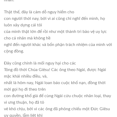
nhân!
Thật thế, đây là cám dỗ nguy hiểm cho
con người thời nay, bởi vì ai cũng chỉ nghĩ đến mình, họ
luôn xây dựng cái tôi
của mình thật lớn để rồi như một thành trì bảo vệ uy lực
cho cá nhân mà không hề
nghĩ đến người khác và bổn phận trách nhiệm của mình với
cộng đồng.
Đây cũng chính là mối nguy hại cho các
Tông đồ thời Chúa Giêsu! Các ông theo Ngài, được Ngài
mặc khải nhiều điều, và,
nhất là hôm nay, Ngài loan báo cuộc khổ nạn, đồng thời
mời gọi họ đi theo trên
con đường khổ giá để cùng Ngài cứu chuộc nhân loại, thay
vì ưng thuận, họ đã tỏ
vẻ khó chịu, bởi vì các ông đã phỏng chiếu một Đức Giêsu
uy quyền, lẫm liệt khi