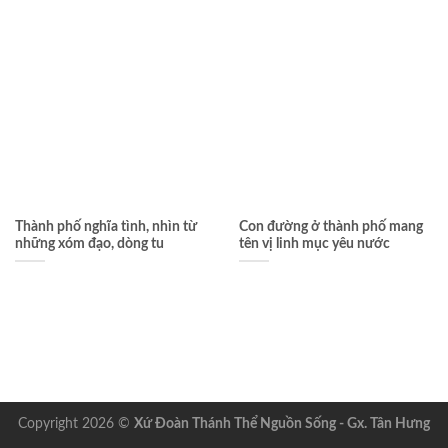
Thành phố nghĩa tình, nhìn từ
Con đường ở thành phố mang
những xóm đạo, dòng tu
tên vị linh mục yêu nước
Copyright 2026 ©
Xứ Đoàn Thánh Thể Nguồn Sống - Gx. Tân Hưng