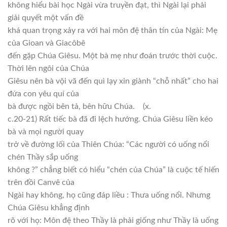
không hiểu bài học Ngài vừa truyền đạt, thì Ngài lại phải
giải quyết một vấn đề
khá quan trọng xảy ra với hai môn đệ thân tín của Ngài: Mẹ
của Gioan và Giacôbê
đến gặp Chúa Giêsu. Một bà mẹ như đoán trước thời cuộc.
Thời lên ngôi của Chúa
Giêsu nên bà vội vã đến quì lạy xin giành “chỗ nhất” cho hai
đứa con yêu quí của
bà được ngồi bên tả, bên hữu Chúa.
(x.
c.20-21) Rất tiếc bà đã đi lệch hướng. Chúa Giêsu liền kéo
bà và mọi người quay
trở về đường lối của Thiên Chúa: “Các người có uống nổi
chén Thầy sắp uống
không ?” chẳng biết có hiểu “chén của Chúa” là cuộc tế hiến
trên đồi Canvê của
Ngài hay không, họ cũng đáp liều : Thưa uống nổi. Nhưng
Chúa Giêsu khẳng định
rõ với họ: Môn đệ theo Thầy là phải giống như Thầy là uống