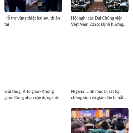
Hỗ trợ vùng thiệt hại sau thiên
Hội nghị các Đại Chủng viện
tai
Việt Nam 2026: Định hướng
đào tạo môn đệ thừa sai
Đối thoại Kitô giáo–Khổng
Nigeria: Linh mục bị sát hại,
giáo: Cùng nhau xây dựng một
chủng sinh và giáo dân bị bắt
thế giới hài hòa hơn
cóc