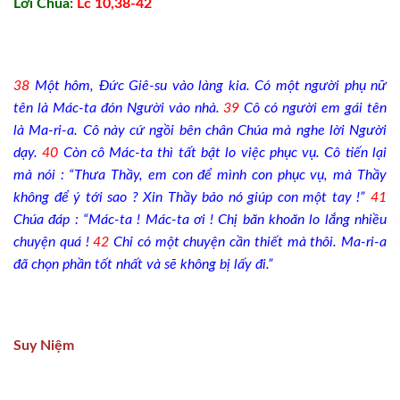
Lời Chúa:
Lc 10,38-42
38
Một hôm, Đức Giê-su vào làng kia. Có một người phụ nữ
tên là Mác-ta đón Người vào nhà.
39
Cô có người em gái tên
là Ma-ri-a. Cô này cứ ngồi bên chân Chúa mà nghe lời Người
dạy.
40
Còn cô Mác-ta thì tất bật lo việc phục vụ. Cô tiến lại
mà nói : “Thưa Thầy, em con để mình con phục vụ, mà Thầy
không để ý tới sao ? Xin Thầy bảo nó giúp con một tay !”
41
Chúa đáp : “Mác-ta ! Mác-ta ơi ! Chị băn khoăn lo lắng nhiều
chuyện quá !
42
Chỉ có một chuyện cần thiết mà thôi. Ma-ri-a
đã chọn phần tốt nhất và sẽ không bị lấy đi.”
Suy Niệm