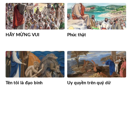
HÃY MỪNG VUI
Phúc thật
Tên tôi là đạo binh
Uy quyền trên quỷ dữ