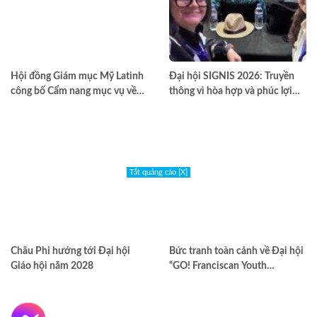
Hội đồng Giám mục Mỹ Latinh
Đại hội SIGNIS 2026: Truyền
công bố Cẩm nang mục vụ về
thông vì hòa hợp và phúc lợi
nghiện ngập
môi trường
Tắt quảng cáo [X]
Châu Phi hướng tới Đại hội
Bức tranh toàn cảnh về Đại hội
Giáo hội năm 2028
“GO! Franciscan Youth
Meeting” tại Assisi