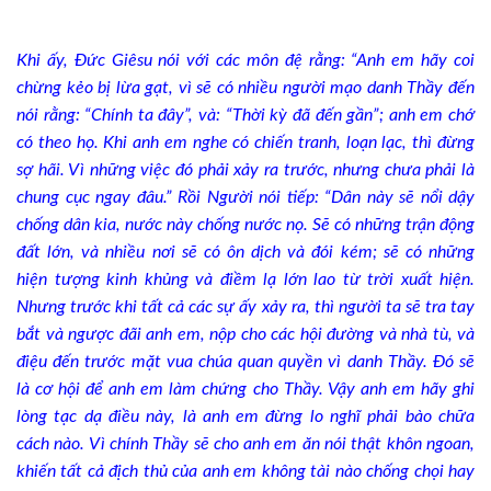
Khi ấy, Đức Giêsu nói với các môn đệ rằng: “Anh em hãy coi
chừng kẻo bị lừa gạt, vì sẽ có nhiều người mạo danh Thầy đến
nói rằng: “Chính ta đây”, và: “Thời kỳ đã đến gần”; anh em chớ
có theo họ. Khi anh em nghe có chiến tranh, loạn lạc, thì đừng
sợ hãi. Vì những việc đó phải xảy ra trước, nhưng chưa phải là
chung cục ngay đâu.” Rồi Người nói tiếp: “Dân này sẽ nổi dậy
chống dân kia, nước này chống nước nọ. Sẽ có những trận động
đất lớn, và nhiều nơi sẽ có ôn dịch và đói kém; sẽ có những
hiện tượng kinh khủng và điềm lạ lớn lao từ trời xuất hiện.
Nhưng trước khi tất cả các sự ấy xảy ra, thì người ta sẽ tra tay
bắt và ngược đãi anh em, nộp cho các hội đường và nhà tù, và
điệu đến trước mặt vua chúa quan quyền vì danh Thầy. Ðó sẽ
là cơ hội để anh em làm chứng cho Thầy. Vậy anh em hãy ghi
lòng tạc dạ điều này, là anh em đừng lo nghĩ phải bào chữa
cách nào. Vì chính Thầy sẽ cho anh em ăn nói thật khôn ngoan,
khiến tất cả địch thủ của anh em không tài nào chống chọi hay