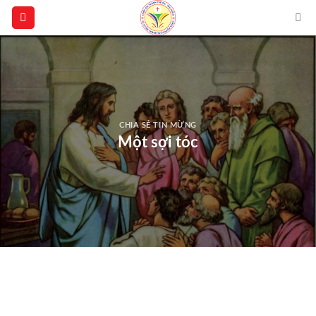
Skip
to
content
CHIA SẺ TIN MỪNG
Một sợi tóc