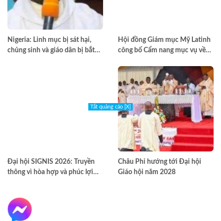
Nigeria: Linh mục bị sát hại,
Hội đồng Giám mục Mỹ Latinh
chủng sinh và giáo dân bị bắt
công bố Cẩm nang mục vụ về
cóc
nghiện ngập
Tắt quảng cáo [X]
Đại hội SIGNIS 2026: Truyền
Châu Phi hướng tới Đại hội
thông vì hòa hợp và phúc lợi
Giáo hội năm 2028
môi trường