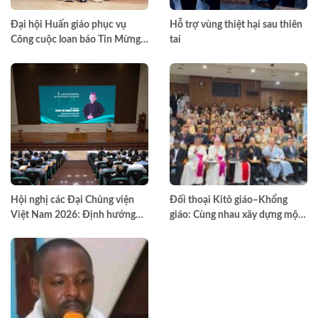
Đại hội Huấn giáo phục vụ
Hỗ trợ vùng thiệt hại sau thiên
Công cuộc loan báo Tin Mừng
tai
toàn quốc lần thứ VII – Khép lại
trong hiệp thông, mở ra một
hướng đi mới cho công cuộc
huấn giáo Việt Nam
Hội nghị các Đại Chủng viện
Đối thoại Kitô giáo–Khổng
Việt Nam 2026: Định hướng
giáo: Cùng nhau xây dựng một
đào tạo môn đệ thừa sai
thế giới hài hòa hơn