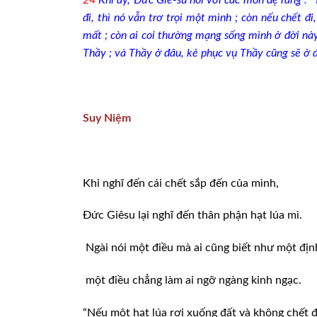
24
Khi ấy, Đức Giê-su nói với các môn đệ rằng : 
đi, thì nó vẫn trơ trọi một mình ; còn nếu chết đ
mất ; còn ai coi thường mạng sống mình ở đời này,
Thầy ; và Thầy ở đâu, kẻ phục vụ Thầy cũng sẽ ở đ
Suy Niệm
Khi nghĩ đến cái chết sắp đến của mình,
Đức Giêsu lại nghĩ đến thân phận hạt lúa mì.
Ngài nói một điều mà ai cũng biết như một định
một điều chẳng làm ai ngỡ ngàng kinh ngạc.
“Nếu một hạt lúa rơi xuống đất và không chết đi