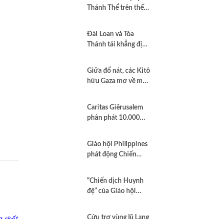
Thánh Thể trên thế
giới”
Đài Loan và Tòa
Thánh tái khẳng định
quan hệ hợp tác vì
hòa bình và dân chủ
Giữa đổ nát, các Kitô
hữu Gaza mơ về một
nền hòa bình công
bằng
Caritas Giêrusalem
phân phát 10.000
hộp sữa bột cho trẻ
em và các gia đình
Giáo hội Philippines
tại Dải Gaza
phát động Chiến
dịch áo trắng kêu gọi
chống tham nhũng
“Chiến dịch Huynh
và cầu nguyện cho
đệ” của Giáo hội
quốc gia
Brazil minh chứng
Công lý là Hình thức
Cứu trợ vùng lũ Lạng