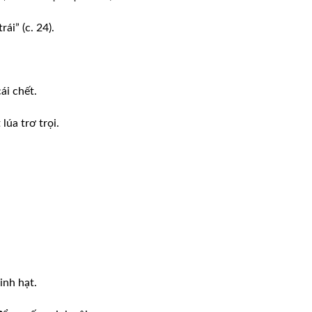
ái” (c. 24).
ái chết.
lúa trơ trọi.
nh hạt.