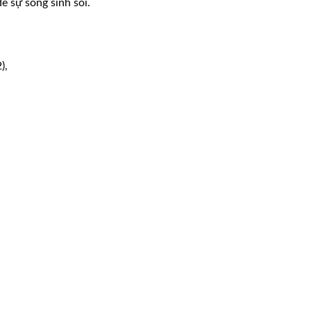
ể sự sống sinh sôi.
),