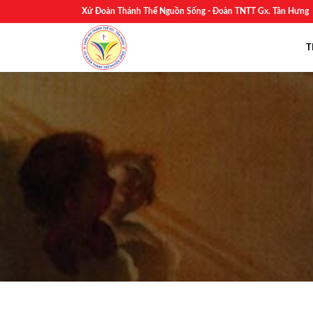
Skip
Xứ Đoàn Thánh Thể Nguồn Sống - Đoàn TNTT Gx. Tân Hưng
to
content
T