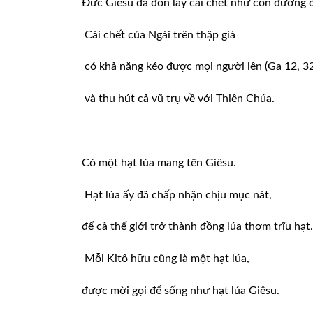
Đức Giêsu đã đón lấy cái chết như con đường đ
Cái chết của Ngài trên thập giá
có khả năng kéo được mọi người lên (Ga 12, 32
và thu hút cả vũ trụ về với Thiên Chúa.
Có một hạt lúa mang tên Giêsu.
Hạt lúa ấy đã chấp nhận chịu mục nát,
để cả thế giới trở thành đồng lúa thơm trĩu hạt.
Mỗi Kitô hữu cũng là một hạt lúa,
được mời gọi để sống như hạt lúa Giêsu.