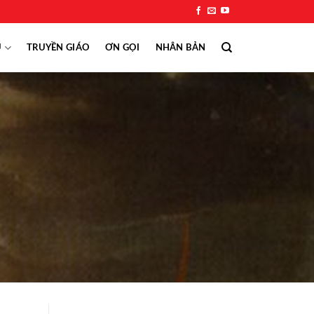
Ụ
TRUYỀN GIÁO
ƠN GỌI
NHÂN BẢN