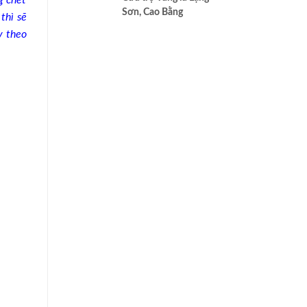
g chết
cao nhất của Bác ái
Sơn, Cao Bằng
thì sẽ
y theo