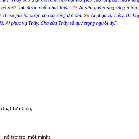
“Thật, Thầy bảo thật anh em, nếu hạt lúa gieo vào lòng đất mà khôn
i, nó mới sinh được nhiều hạt khác.
25
Ai yêu quý mạng sống mình, 
 thì sẽ giữ lại được cho sự sống đời đời.
26
Ai phục vụ Thầy, thì hã
ó. Ai phục vụ Thầy, Cha của Thầy sẽ quý trọng người ấy.”
 luật tự nhiên,
, nó trơ trọi một mình;