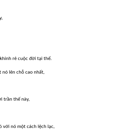
y,
hinh rẻ cuộc đời tại thế.
 nó lên chỗ cao nhất,
i trần thế này,
ó với nó một cách lệch lạc,