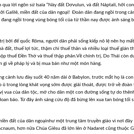
 qua lời
ngôn sứ Isaia “Này đất Dơvulun, và đất Náptali, hỡi con
i Galilê, miền đất của dân ngoại!
Đoàn dân đang ngồi trong cản
đang ngồi trong vùng bóng tối của tử thần nay
được ánh sáng 
trị bởi đế quốc Rôma, người dân phải sống kiếp nô lệ nên họ mất
đất, thuế lợi tức, thậm chí thuế thân và
nhiều loại thuế gián t
nộp thuế Đền
Thờ và thuế thập phân.Về chính trị, Do Thái còn du
n gì về pháp lý và bị mua bán như một món hàng.
ng cảnh lưu đày suốt 40 năm dài ở Babylon, trước mắt họ là con
p ủ trong lòng khát vọng sớm được giải
thoát, được trở về đoàn 
vị vua
của dân tộc, mở cho dân một con đường sống tự do thên
 loan báo. Từ đây ánh sáng cứu độ đã bừng lên xua tan bóng
tối 
miền đất của dân ngoạinhư một trung tâm truyền giáo vì nơi đây
hacnaum, hơn nữa Chúa Giêsu đã lớn lên
ở Nadaret cũng thuộc Ga