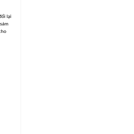
ổi lại
 sám
cho