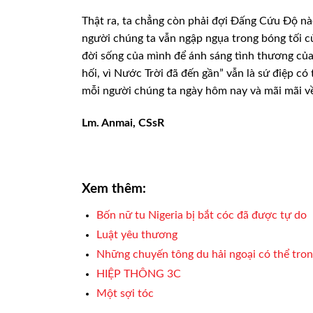
Thật ra, ta chẳng còn phải đợi Đấng Cứu
Độ nào
người
chúng ta vẫn ngập ngụa trong bóng tối của
đời sống của mình để ánh sáng tình thương củ
hối, vì Nước
Trời đã đến gần” vẫn là sứ điệp có
mỗi người chúng ta ngày hôm nay và mãi mãi về
Lm. Anmai, CSsR
Xem thêm:
Bốn nữ tu Nigeria bị bắt cóc đã được tự do
Luật yêu thương
Những chuyến tông du hải ngoại có thể tro
HIỆP THÔNG 3C
Một sợi tóc