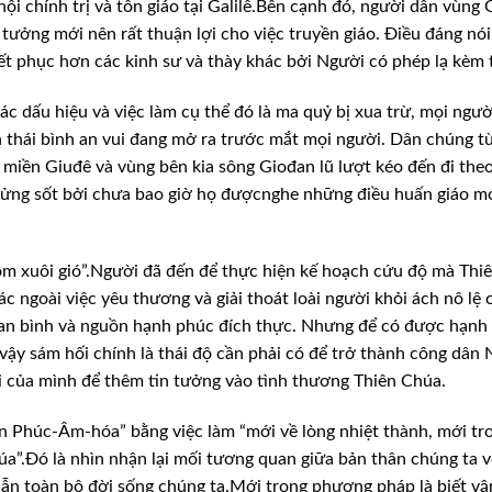
hội
chính trị và tôn giáo tại Galilê.Bên cạnh đó, người dân vùng G
tưởng mới nên rất thuận lợi cho việc truyền
giáo. Điều đáng nói
yết phục hơn
các kinh sư và thày khác bởi Người có phép lạ kèm 
ác dấu hiệu và việc làm cụ thể đó là ma quỷ bị xua trừ, mọi ngườ
thái bình an vui đang mở ra trước mắt mọi
người. Dân chúng t
, miền Giuđê
và vùng bên kia sông Giođan lũ lượt kéo đến đi the
ửng sốt bởi chưa bao giờ họ đượcnghe những điều huấn giáo
mớ
m xuôi gió”.Người đã đến để thực hiện kế hoạch cứu độ mà Thi
c ngoài việc yêu thương và giải thoát loài người
khỏi ách nô lệ 
 an bình và
nguồn hạnh phúc đích thực. Nhưng để có được hạnh
ậy sám hối chính là thái độ cần phải có để trở thành
công dân 
i của mình để thêm
tin tưởng vào tình thương Thiên Chúa.
n Phúc-Âm-hóa” bằng việc làm “mới về lòng nhiệt thành, mới tr
úa”.Đó là nhìn nhận lại mối tương quan giữa
bản thân chúng ta v
ẫn toàn bộ đời
sống chúng ta.Mới trong phương pháp là biết vậ