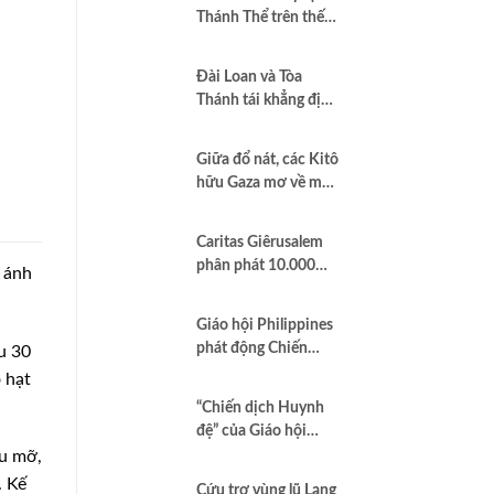
Thánh Thể trên thế
giới”
Đài Loan và Tòa
Thánh tái khẳng định
quan hệ hợp tác vì
hòa bình và dân chủ
Giữa đổ nát, các Kitô
hữu Gaza mơ về một
nền hòa bình công
bằng
Caritas Giêrusalem
phân phát 10.000
 ánh
hộp sữa bột cho trẻ
em và các gia đình
Giáo hội Philippines
tại Dải Gaza
phát động Chiến
u 30
dịch áo trắng kêu gọi
o hạt
chống tham nhũng
“Chiến dịch Huynh
và cầu nguyện cho
đệ” của Giáo hội
quốc gia
Brazil minh chứng
u mỡ,
Công lý là Hình thức
 Kế
Cứu trợ vùng lũ Lạng