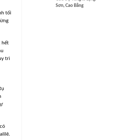
cao nhất của Bác ái
Sơn, Cao Bằng
h tối
bừng
 hết
hu
y trì
tụ
h
sự
 có
lilê.