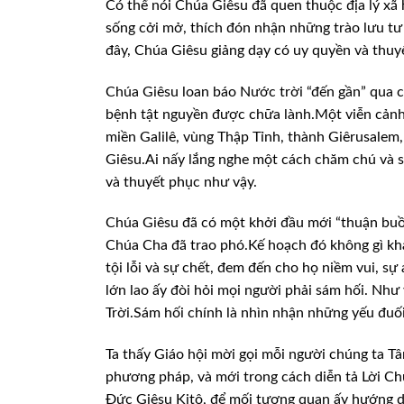
Có thể nói Chúa Giêsu đã quen thuộc địa lý xã 
sống cởi mở,
thích đón nhận những trào lưu tư 
đây, Chúa Giêsu giảng dạy có uy quyền và thu
Chúa Giêsu loan báo Nước trời “đến gần”
qua c
bệnh
tật nguyền được chữa lành.Một viễn cảnh 
miền Galilê, vùng Thập Tỉnh, thành Giêrusalem
Giêsu.Ai nấy lắng nghe
một cách chăm chú và s
và thuyết phục như vậy.
Chúa Giêsu đã có một khởi đầu mới “thuận
buồ
Chúa Cha đã
trao phó.Kế hoạch đó không gì khá
tội lỗi và sự chết, đem đến cho họ niềm vui, sự
lớn lao ấy đòi hỏi mọi
người phải sám hối. Như v
Trời.Sám hối chính là nhìn nhận những yếu đuố
Ta thấy Giáo hội mời gọi mỗi người chúng
ta Tâ
phương
pháp, và mới trong cách diễn tả Lời Ch
Đức Giêsu Kitô, để mối tương quan ấy hướng d