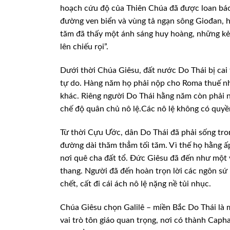
hoạch cứu độ của Thiên Chúa đã được loan báo
đường ven biển và vùng
tả ngạn sông Giođan, hỡ
tăm đã thấy
một ánh sáng huy hoàng, những kẻ 
lên chiếu rọi”.
Dưới thời Chúa Giêsu, đất nước Do Thái bị
cai 
tự do.
Hàng năm họ phải nộp cho Roma thuế nhà 
khác. Riêng người Do Thái hằng năm còn phải 
chế độ quân chủ nô lệ.Các
nô lệ không có quyề
Từ thời Cựu Ước, dân Do Thái đã phải sống
tro
đường dài
thăm thẳm tối tăm. Vì thế họ hằng ấ
nơi quê cha đất tổ. Đức Giêsu đã đến như một 
thang. Người đã đến hoàn
trọn lời các ngôn sứ
chết, cất đi cái ách nô lệ nặng nề tủi nhục.
Chúa Giêsu chọn Galilê – miền Bắc Do
Thái là 
vai
trò tôn giáo quan trọng, nơi có thành Cap