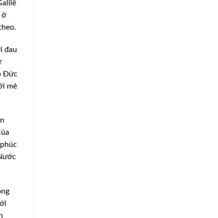
alilê
 ở
theo.
i đau
ừ
o Đức
i mẻ
ên
của
 phúc
Nước
ong
ới
n