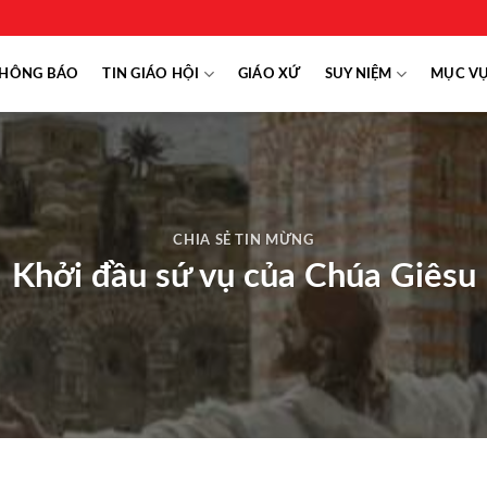
HÔNG BÁO
TIN GIÁO HỘI
GIÁO XỨ
SUY NIỆM
MỤC V
CHIA SẺ TIN MỪNG
Khởi đầu sứ vụ của Chúa Giêsu