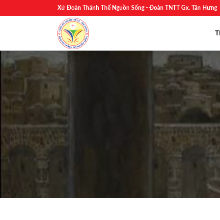
Skip
Xứ Đoàn Thánh Thể Nguồn Sống - Đoàn TNTT Gx. Tân Hưng
to
content
T