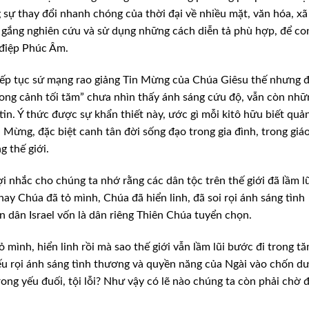
sự thay đổi nhanh chóng của thời đại về nhiều mặt, văn hóa, xã
ố gắng nghiên cứu và sử dụng những cách
diễn tả phù hợp, để co
 điệp Phúc
Âm.
iếp tục sứ mạng rao giảng Tin Mừng của Chúa Giêsu thế nhưng 
rong cảnh tối tăm” chưa nhìn thấy ánh sáng cứu
độ, vẫn còn nhữ
tin. Ý thức được
sự khẩn thiết này, ước gì mỗi kitô hữu biết quả
 Mừng, đặc biệt canh tân đời sống đạo trong gia đình,
trong giá
g thế giới.
i nhắc cho chúng ta nhớ rằng các dân tộc trên thế giới đã lầm lũ
nay Chúa đã tỏ mình, Chúa đã hiển linh,
đã soi rọi ánh sáng tình
ẫn dân
Israel vốn là dân riêng Thiên Chúa tuyển chọn.
ỏ mình, hiển linh rồi mà sao thế giới vẫn lầm lũi bước đi trong tă
ếu rọi ánh sáng tình thương và quyền
năng của Ngài vào chốn d
ong yếu đuối, tội lỗi? Như vậy có lẽ nào chúng ta còn phải chờ 