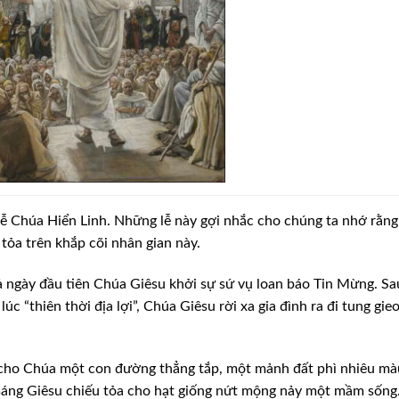
lễ Chúa Hiển Linh. Những lễ này gợi nhắc cho chúng ta nhớ rằng
ỏa trên khắp cõi nhân gian này.
 ngày đầu tiên Chúa Giêsu khởi sự sứ vụ loan báo Tin Mừng. Sa
úc “thiên thời địa lợi”, Chúa Giêsu rời xa
gia đình ra đi tung gie
cho Chúa một con đường thẳng tắp, một mảnh đất phì nhiêu mà
áng Giêsu chiếu tỏa cho hạt giống nứt
mộng nảy một mầm sống.