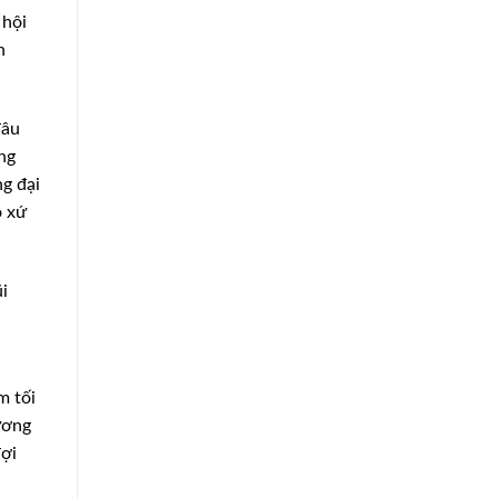
 hội
n
đâu
ng
ng đại
o xứ
i
m tối
ương
đợi