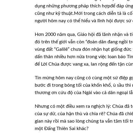
dụng những phương pháp thích hợpđể
đáp ứng 
cũng
như kỹ thuật.Mới trong cách diễn tả là c
người hôm nay có thể hiểu và lĩnh hội được sứ
Hơn 2000 năm qua, Giáo hội đã lãnh nhận
và t
đó trên thế
giới vẫn còn “đoàn dân đang ngồi t
vùng đất “Galilê” chưa đón nhận hạt giống đức 
dấn thân nhiều hơn nữa
trong việc loan báo Tin
để Lời Chúa được vang xa, lan rộng đến tận cùn
Tin mừng hôm nay cũng có cùng một sứ điệp
gợ
bước đi
trong bóng tối của khốn khổ, ù sầu thì 
thương ơn cứu độ của Ngài vào cả dân ngoại l
Nhưng có một điều xem ra nghịch lý: Chúa
đã t
của
sự dữ, của hận thù và chia rẽ? Chúa đã chi
gian này rồi mà sao lòng chúng ta vẫn tăm tối
tr
một Đấng
Thiên Sai khác?