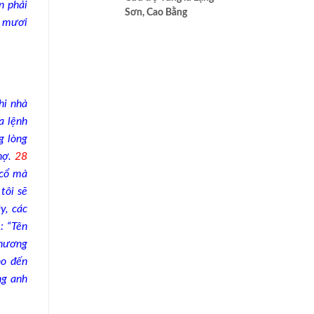
n phải
cao nhất của Bác ái
Sơn, Cao Bằng
y mươi
i nhà
a lệnh
g lòng
nợ.
28
 cổ mà
tôi sẽ
y, các
: “Tên
thương
ho đến
ng anh