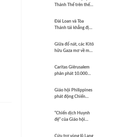
Thánh Thể trên thế
giới”
Đài Loan và Tòa
Thánh tái khẳng định
quan hệ hợp tác vì
hòa bình và dân chủ
Giữa đổ nát, các Kitô
hữu Gaza mơ về một
nền hòa bình công
bằng
Caritas Giêrusalem
phân phát 10.000
hộp sữa bột cho trẻ
em và các gia đình
Giáo hội Philippines
tại Dải Gaza
phát động Chiến
dịch áo trắng kêu gọi
chống tham nhũng
“Chiến dịch Huynh
và cầu nguyện cho
đệ” của Giáo hội
quốc gia
Brazil minh chứng
Công lý là Hình thức
Cứu trợ vùng lũ Lạng