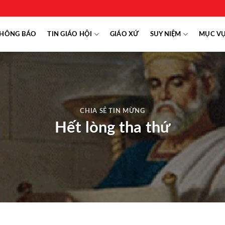
HÔNG BÁO
TIN GIÁO HỘI
GIÁO XỨ
SUY NIỆM
MỤC V
CHIA SẺ TIN MỪNG
Hết lòng tha thứ