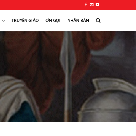
Ụ
TRUYỀN GIÁO
ƠN GỌI
NHÂN BẢN