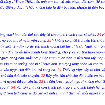
i rằng : “Thưa Thầy, nếu anh em con cứ xúc phạm đến con, thì co
c Giê-su đáp : “Thầy không bảo là đến bảy lần, nhưng là đến bả
ông vua kia muốn đòi các đầy tớ của mình thanh toán sổ sách.
24
Kh
ắc nợ vua mười ngàn yến vàng.
25
Y không có gì để trả, nên tôn chủ r
ấy giờ, tên đầy tớ ấy sấp mình xuống bái lạy : “Thưa Ngài, xin rộn
 tên đầy tớ ấy liền chạnh lòng thương, cho y về và tha luôn món 
người đồng bạn, mắc nợ y một trăm quan tiền. Y liền túm lấy, bóp
 sấp mình xuống năn nỉ : “Thưa anh, xin rộng lòng hoãn lại cho tôi, 
a vào ngục cho đến khi trả xong nợ.
31
Thấy sự việc xảy ra như vậ
n chủ đầu đuôi câu chuyện.
32
Bấy giờ, tôn chủ cho đòi y đến và bảo 
i, vì ngươi đã van xin ta,
33
thì đến lượt ngươi, ngươi không phải 
 sao ?”
34
Rồi tôn chủ nổi cơn thịnh nộ, trao y cho lính hành hạ, c
y ở trên trời cũng sẽ đối xử với anh em như thế, nếu mỗi người tro