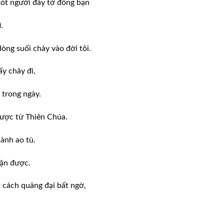
xót người đầy tớ đồng bạn
.
òng suối chảy vào đời tôi.
y chảy đi,
 trong ngày.
được từ Thiên Chúa.
hành ao tù.
hận được.
 cách quảng đại bất ngờ,