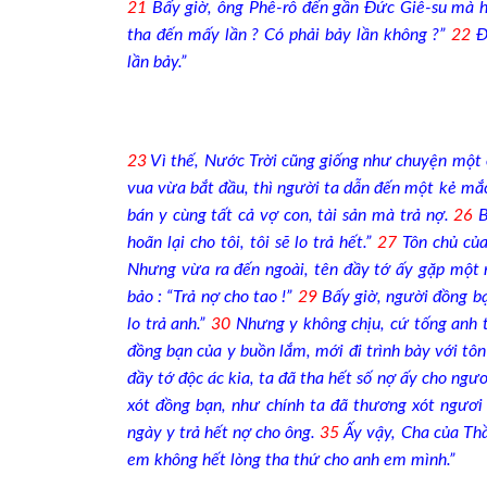
21
Bấy giờ, ông Phê-rô đến gần Đức Giê-su mà hỏ
tha đến mấy lần ? Có phải bảy lần không ?”
22
Đứ
lần bảy.”
23
Vì thế, Nước Trời cũng giống như chuyện một 
vua vừa bắt đầu, thì người ta dẫn đến một kẻ m
bán y cùng tất cả vợ con, tài sản mà trả nợ.
26
B
hoãn lại cho tôi, tôi sẽ lo trả hết.”
27
Tôn chủ của
Nhưng vừa ra đến ngoài, tên đầy tớ ấy gặp một 
bảo : “Trả nợ cho tao !”
29
Bấy giờ, người đồng bạn
lo trả anh.”
30
Nhưng y không chịu, cứ tống anh t
đồng bạn của y buồn lắm, mới đi trình bày với tô
đầy tớ độc ác kia, ta đã tha hết số nợ ấy cho ngươ
xót đồng bạn, như chính ta đã thương xót ngươi
ngày y trả hết nợ cho ông.
35
Ấy vậy, Cha của Thầ
em không hết lòng tha thứ cho anh em mình.”