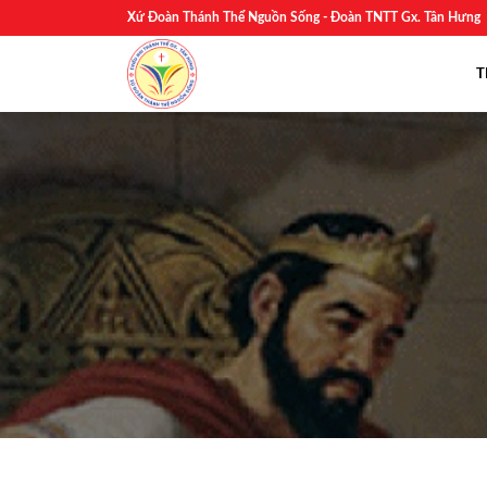
Skip
Xứ Đoàn Thánh Thể Nguồn Sống - Đoàn TNTT Gx. Tân Hưng
to
content
T