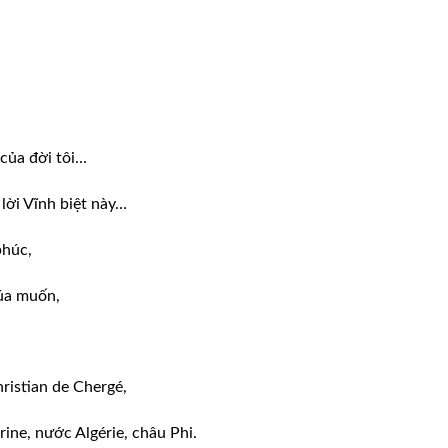
 của đời tôi…
 lời Vĩnh biệt này…
phúc,
úa muốn,
ristian de Chergé,
rine, nước Algérie, châu Phi.