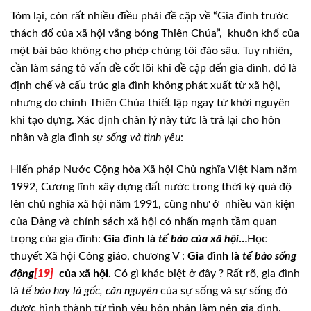
Tóm lại, còn rất nhiều điều
phải đề cập về “Gia đình trước
thách đố của xã hội vắng bóng Thiên Chúa”, khuôn khổ của
một bài báo không cho phép
chúng tôi đào sâu. Tuy nhiên,
cần làm sáng tỏ vấn đề cốt lõi khi đề cập đến gia
đình, đó là
định chế và cấu trúc gia đình không phát xuất từ xã hội,
nhưng do
chính Thiên Chúa thiết lập ngay từ khởi nguyên
khi tạo dựng. Xác định chân lý
này tức là trả lại cho hôn
nhân và gia đình
sự
sống và tình yêu
:
Hiến pháp Nước Cộng hòa
Xã hội Chủ nghĩa Việt Nam năm
1992, Cương lĩnh xây dựng đất nước trong thời kỳ
quá độ
lên chủ nghĩa xã hội năm 1991, cũng như ở nhiều văn kiện
của Đảng và chính sách xã hội
có nhấn mạnh tầm quan
trọng của gia đình:
Gia
đình
là
tế bào của xã hội
…
Học
thuyết Xã hội Công giáo, chương V :
Gia đình là
tế bào sống
động
[19]
của xã hội.
Có gì
khác biệt ở đây ? Rất rõ, gia đình
là
tế
bào hay là gốc, căn nguyên
của sự sống và sự sống đó
được hình thành từ
tình yêu hôn nhân làm nên gia đình.