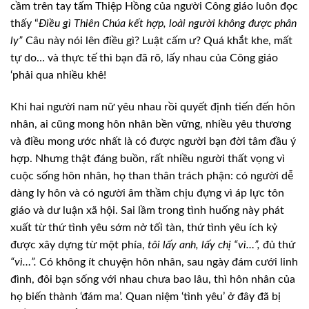
cầm trên tay tấm Thiệp Hồng của người Công giáo luôn đọc
thấy “
Điều gì Thiên Chúa kết hợp, loài người không
được phân
ly”
Câu này nói lên điều gì? Luật cấm ư? Quá khắt khe, mất
tự do…
và thực tế thì bạn đã rõ, lấy nhau của Công giáo
‘phải qua nhiều khê!
Khi hai người nam nữ yêu
nhau rồi quyết định tiến đến hôn
nhân, ai cũng mong hôn nhân bền vững, nhiều
yêu thương
và điều mong ước nhất là có được người bạn đời tâm đầu ý
hợp. Nhưng
thật đáng buồn, rất nhiều người thất vọng vì
cuộc sống hôn nhân, họ than thân
trách phận: có người dễ
dàng ly hôn và có người âm thầm chịu đựng vì áp lực tôn
giáo và dư luận xã hội. Sai lầm trong tình huống này phát
xuất từ thứ tình yêu
sớm nở tối tàn, thứ tình yêu ích kỷ
được xây dựng từ một phía,
tôi lấy anh, lấy chị “vì…”,
đủ thứ
“vì…”.
Có không ít chuyện hôn nhân, sau
ngày đám cưới linh
đình, đôi bạn sống với nhau chưa bao lâu, thì hôn nhân của
họ
biến thành ‘đám ma’. Quan niệm ‘tình yêu’ ở đây đã bị