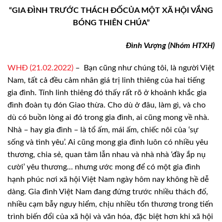
“GIA ĐÌNH TRƯỚC THÁCH ĐỐ
CỦA MỘT XÃ HỘI VẮNG
BÓNG THIÊN CHÚA”
Đình Vượng (Nhóm HTXH)
WHĐ (21.02.2022)
–
Bạn
cũng như chúng tôi, là người Việt
Nam, tất cả đều cảm nhân giá trị linh thiêng
của hai tiếng
gia đình. Tính linh thiêng đó thấy rất rõ ở khoảnh khắc gia
đình
đoàn tụ đón Giao thừa. Cho dù ở đâu, làm gì, và cho
dù có buồn lòng ai đó trong
gia đình, ai cũng mong về nhà.
Nhà – hay gia đình – là tổ ấm, mái ấm, chiếc nôi
của ‘sự
sống và tình yêu’. Ai cũng mong gia đình luôn có nhiều yêu
thương, chia
sẻ, quan tâm lẫn nhau và nhà nhà ‘đầy ắp nụ
cười’ yêu thương… nhưng ước mong để
có một gia đình
hạnh phúc nơi xã hội Việt Nam ngày hôm nay không hề dễ
dàng.
Gia đình Việt Nam đang đứng trước nhiều thách đố,
nhiều cạm bẫy nguy hiểm, chịu
nhiều tổn thương trong tiến
trình biến đổi của xã hội và văn hóa, đặc biệt hơn
khi xã hội