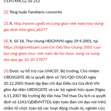
(TLHTXHCG), số 212
[2]
Tông huấn Familiaris consortio
[3]
X.
http://www.cgvdt.vn/cong-giao-viet-nam/xay-dung-
gia-dinh-kito-giao_a4277
[4]
X. Số 18, Thư chung HĐGMVN ngày 29.9.2001, tại
https://hdgmvietnam.com/chi-tiet/thu-chung-2001-cua-
hoi-ong-giam-muc-viet-nam-de-ho-duoc-song-va-song-
doi-dao-ga-10-10-17877
[5]
Được sự hỗ trợ của UNICEF, Bộ trưởng, Chủ nhiệm
UBDSGĐTE đã ra quyết định số 765/QĐ-DSGĐ ngày
20.12.2005 thành lập Ban chỉ đạo
Điều tra Gia đình VN
gồm đại diện UBDSGĐTE và các bộ ngành hữu quan (Ngày
6,11,2007 Bộ trưởng Bộ Văn hóa Thể thao Du lịch ra quyết
định số 1243/QĐBVHTTDL
kiện toàn Ban chỉ đạo nói trên)
nhằm tổ chức toàn bộ các hoạt động chuẩn bị,
nghiên cứu