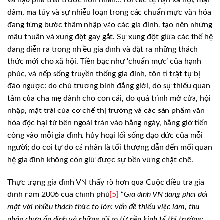
và nạo phá thai trước hôn nhân… rồi các
tệ nạn xã hội, mại
dâm, ma túy và sự nhiễu loạn trong các chuẩn mực văn hóa
đang từng bước thâm nhập vào các gia đình, tạo nên những
mâu thuẫn và xung đột
gay gắt. Sự xung đột giữa các thế hệ
đang diễn ra trong nhiều gia đình và đặt
ra những thách
thức mới cho xã hội. Tiền bạc như ‘chuẩn mực’ của hạnh
phúc, và
nếp sống truyền thống gia đình, tôn ti trật tự bị
đảo ngược: do chủ trương bình
đẳng giới, do sự thiếu quan
tâm của cha mẹ dành cho con cái, do quá trình mở cửa,
hội
nhập, mặt trái của cơ chế thị trường và các sản phẩm văn
hóa độc hại từ bên
ngoài tràn vào hằng ngày, hằng giờ tiến
công vào mỗi gia đình, hủy hoại lối sống
đạo đức của mỗi
người; do coi tự do cá nhân là tối thượng dẫn đến mối quan
hệ
gia đình không còn giữ được sự bền vững chặt chẽ.
Thực trạng gia đình VN thấy
rõ hơn qua Cuộc điều tra gia
đình năm 2006 của chính phủ
[5]
“
Gia đình VN đang phải đối
mặt với nhiều
thách thức to lớn: vấn đề thiếu việc làm, thu
nhập chưa ổn định và những rủi ro
từ nền kinh tế thị trường;