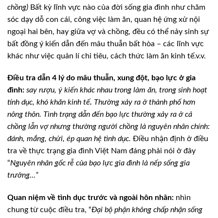
chồng)
Bất kỳ lĩnh vực nào của đời sống gia đình như
chăm
sóc dạy dỗ con cái, công việc làm ăn, quan hệ ứng xử nội
ngoại hai bên,
hay giữa vợ và chồng, đều có thể nảy sinh sự
bất đồng ý kiến dẫn đến mâu thuẫn
bất hòa – các lĩnh vực
khác như việc quản lí chi tiêu, cách thức làm ăn kinh tế.v.v.
Điều tra dẫn 4 lý do mâu thuẫn, xung đột, bạo lực ở gia
đình:
say rượu, ý kiến khác nhau trong làm ăn,
trong sinh hoạt
tính dục, khó khăn kinh tế
.
Thường xảy ra ở thành phố hơn
nông thôn. Tình trạng dẫn đến bạo lực thường
xảy ra ở cả
chồng lẫn vợ nhưng thường người chồng là nguyên nhân chính:
đánh, mắng,
chửi, ép quan hệ tình dục.
Điều nhận định ở điều
tra về thực trạng gia đình
Việt Nam đáng phải nói ở đây
“
Nguyên nhân
gốc rễ của bạo lực gia đình là nếp sống gia
trưởng…”
Quan niệm về tình dục trước và ngoài hôn nhân:
nhìn
chung từ cuộc
điều tra, “
Đại bộ phận không chấp nhận sống