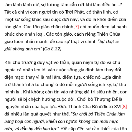
làm lành lánh dữ, sợ lương tâm cắn rứt khi
làm điều ác…?
Tất cả chỉ vì con người tin có Trời Phật, có thần linh, có
‘một
sự sống khác sau cuộc đời này’, và đó là khởi điểm của
tôn giáo. Các tôn giáo
chân chính
[7]
chỉ muốn đem lại hạnh
phúc
cho nhân loại. Các tôn giáo, cách riêng Thiên Chúa
giáo luôn nhấn mạnh, đề cao
sự thật vì chính
“Sự thật sẽ
giải phóng
anh em” (Ga 8,32)
Khi chủ trương duy vật vô
thần, quan niệm tự do và chủ
nghĩa cá nhân len lỏi vào cuộc sống gia đình làm
thay đổi
diện mạo: thay vì là mái ấm, điểm tựa, chiếc nôi…gia đình
trở thành
‘nhà tù chung’ ở đó mỗi người sống ích kỷ, tự thu
mình lại. Khi không còn tin
vào những giá trị siêu nhiên, con
người sẽ bị chệch hướng cuộc đời. Chối bỏ Thượng
Đế là
nguyên nhân của bạo lực. Đức Thánh Cha Bênêđictô XVI
[8]
đã nhiều lần quả quyết như thế. “
Sự chối
bỏ Thiên Chúa làm
băng hoại con người, khiến con người không còn mẫu mực
nữa,
và dẫn họ đến bạo lực”
. Đề cập đến sự cần thiết của tôn