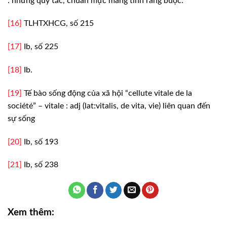
: những quy tắc, chuẩn mực mang
tính ràng buộc.
[16]
TLHTXHCG,
số 215
[17]
Ib, số
225
[18]
Ib.
[19]
Tế bào sống
động của xã hội “cellute vitale de la
société” – vitale : adj (lat:vitalis, de
vita, vie) liên quan đến
sự sống
[20]
Ib, số
193
[21]
Ib, số
238
Xem thêm: