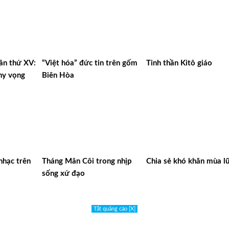
lần thứ XV:
“Việt hóa” đức tin trên gốm
Tinh thần Kitô giáo
hy vọng
Biên Hòa
nhạc trên
Tháng Mân Côi trong nhịp
Chia sẻ khó khăn mùa l
sống xứ đạo
Tắt quảng cáo [X]