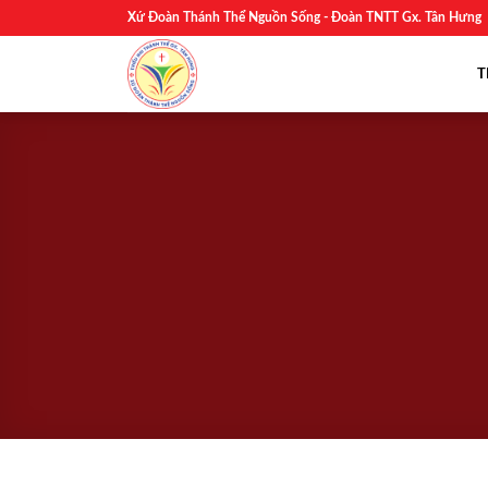
Skip
Xứ Đoàn Thánh Thể Nguồn Sống - Đoàn TNTT Gx. Tân Hưng
to
content
T