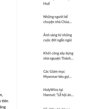
Huế
Những người kể
chuyện nhà Chúa
qua hình ảnh
Ánh sáng từ những
cuộc đời ngắn ngủi
Khởi công xây dựng
nhà nguyện Thánh
Thể tại giáo xứ
Thánh Giuse, kênh
Các Giám mục
E2
Myanmar kêu gọi
lòng thương xót và
hy vọng giữa tình
HolyWins tại
cảnh “đa khủng
n,
Hannut: “Lễ hội ánh
hoảng”
sáng và hy vọng”
 tiên
dâng