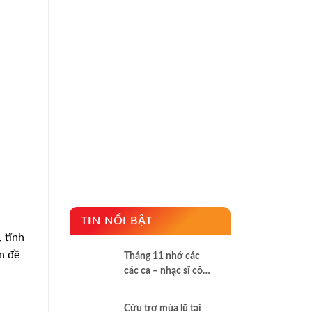
TIN NỔI BẬT
 tĩnh
n đề
Tháng 11 nhớ các
các ca – nhạc sĩ công
giáo đã khuất
Cứu trợ mùa lũ tại