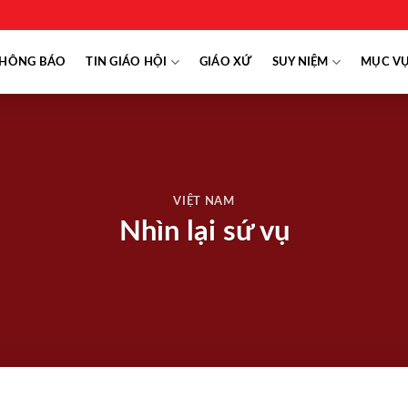
HÔNG BÁO
TIN GIÁO HỘI
GIÁO XỨ
SUY NIỆM
MỤC V
VIỆT NAM
Nhìn lại sứ vụ