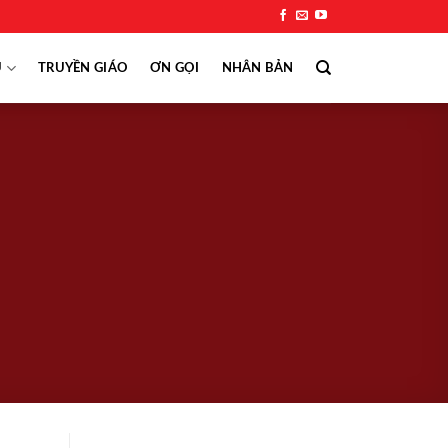
Ụ
TRUYỀN GIÁO
ƠN GỌI
NHÂN BẢN