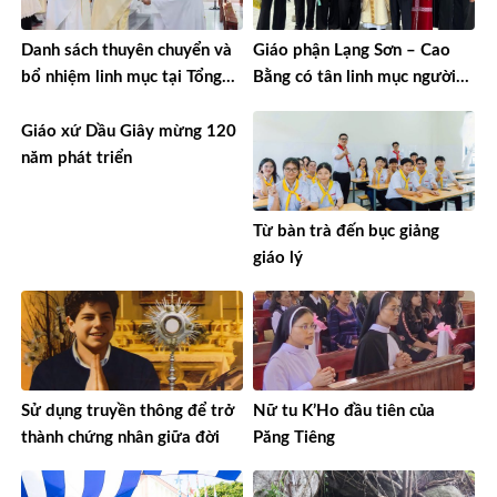
Danh sách thuyên chuyển và
Giáo phận Lạng Sơn – Cao
bổ nhiệm linh mục tại Tổng
Bằng có tân linh mục người
Giáo phận TPHCM năm 2026
Tày đầu tiên
Giáo xứ Dầu Giây mừng 120
năm phát triển
Từ bàn trà đến bục giảng
giáo lý
Sử dụng truyền thông để trở
Nữ tu K’Ho đầu tiên của
thành chứng nhân giữa đời
Păng Tiêng