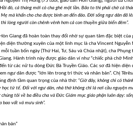
Anna Nguyễn Thị Hồng (75 tuổi, giáo dân Hòn Giang), người đã chứ
Hồi đó, cả tháng mới có cha ghé một lần. Bão to thì phải chờ cả thá
c Mẹ mà khấn cho cha được bình an đến đảo. Đời sống ngư dân đã l
ễ, thì lòng người còn chênh vênh hơn cả con thuyền giữa biển đêm”.
Hòn Giang đã hoàn toàn thay đổi nhờ sự quan tâm đặc biệt của 
 hiện diện thường xuyên của một linh mục là cha Vincent Nguyễn
 mỗi tuần bốn ngày (Thứ Hai, Tư, Sáu và Chúa nhật), cha Phụng 
Giang. Hành trình này được giáo dân ví như “chiếc phà chở Mìn
ến từ các nữ tu dòng Đức Bà Truyền Giáo. Các sơ đã hiện diện 
em ngư dân được “lớn lên trong tri thức và nhân bản”. Chị Têrês
ẳng định tầm quan trọng của nhà thờ:
“Giờ đây, không chỉ có thán
y học tử tế. Đối với ngư dân, nhà thờ không chỉ là nơi cầu nguyện m
ở chúng tôi về ba điều cha và Đức Giám mục giáo phận luôn dạy: số
ữa bao vất vả mưu sinh”.
nhân bản”