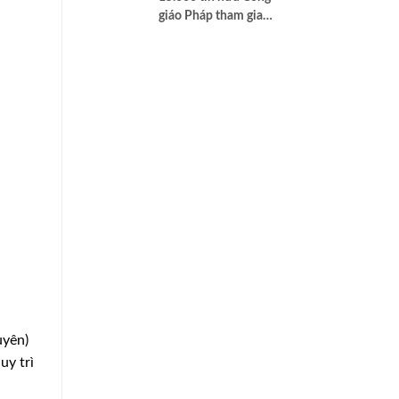
giáo Pháp tham gia
Đại hội Truyền giáo
Toàn quốc
uyên)
uy trì