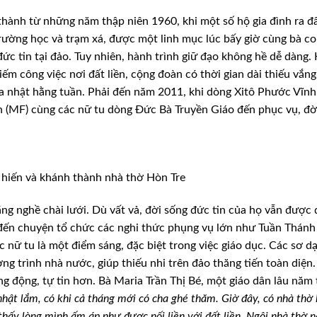
thành từ những năm thập niên 1960, khi một số hộ gia đình ra đâ
trường học và trạm xá, được một linh mục lúc bấy giờ cùng bà c
ức tin tại đảo. Tuy nhiên, hành trình giữ đạo không hề dễ dàng. 
kiếm công việc nơi đất liền, cộng đoàn có thời gian dài thiếu vắng
úa nhật hằng tuần. Phải đến năm 2011, khi dòng Xitô Phước Vĩnh
n (MF) cùng các nữ tu dòng Đức Bà Truyền Giáo đến phục vụ, đờ
hiến và khánh thành nhà thờ Hòn Tre
g nghề chài lưới. Dù vất vả, đời sống đức tin của họ vẫn được
o đến chuyện tổ chức các nghi thức phụng vụ lớn như Tuần Thánh
 nữ tu là một điểm sáng, đặc biệt trong việc giáo dục. Các sơ d
ơng trình nhà nước, giúp thiếu nhi trên đảo thăng tiến toàn diện
g động, tự tin hơn. Bà Maria Trần Thị Bé, một giáo dân lâu năm 
ật lắm, có khi cả tháng mới có cha ghé thăm. Giờ đây, có nhà thờ 
 thấy lòng mình ấm áp như được nối liền với đất liền. Ngôi nhà thờ 