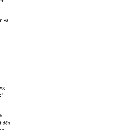
n và
ùng
c”
nh
t đến