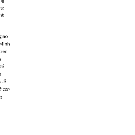
ng
ng
ênh
giáo
 Minh
trên
h
để
a
h lễ
à còn
ng