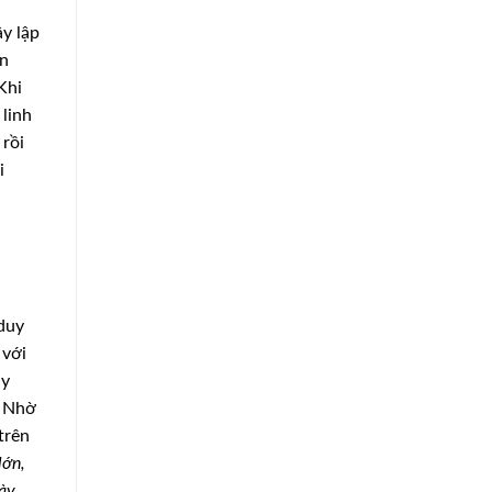
y lập
on
Khi
 linh
 rồi
i
 duy
 với
ạy
. Nhờ
trên
lớn,
này