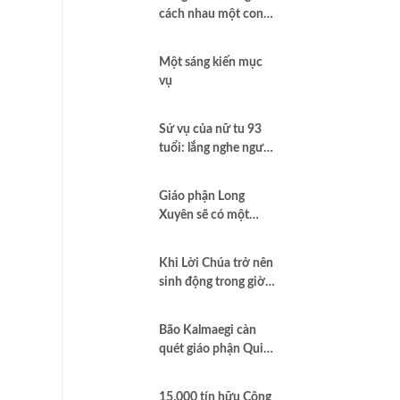
cách nhau một con
sông
Một sáng kiến mục
vụ
Sứ vụ của nữ tu 93
tuổi: lắng nghe người
khác là hình thức cao
nhất của tình yêu
Giáo phận Long
Xuyên sẽ có một
Trung tâm Thánh Thể
Khi Lời Chúa trở nên
sinh động trong giờ
giáo lý
Bão Kalmaegi càn
quét giáo phận Qui
Nhơn
15.000 tín hữu Công