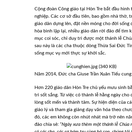
Cộng đoàn Công giáo tại Hòn Tre bắt đầu hình 
nghiệp. Các cơ sở đầu tiên, bao gồm nhà thờ, 
giáo dân dựng lên, đặt nền móng cho đời sống đ
hòa bình lập lại, nhiều giáo dân rời đảo để tìm 
mục coi sóc, chỉ duy trì được một thánh lễ Ch
sau này là các cha thuộc dòng Thừa Sai Đức Ti
sống mục vụ mới thực sự khởi sắc.
Năm 2014, Đức cha Giuse Trần Xuân Tiếu cung 
Hơn 220 giáo dân Hòn Tre chủ yếu mưu sinh bằn
trì sốt sắng. Từ việc có thánh lễ hằng ngày ch
lòng sốt mến và thành tâm. Sự hiện diện của các
giáo lý và tham gia giảng dạy văn hóa theo chư
đó, các em không còn nhút nhát mà trở nên năn
đảo chia sẻ:
“Ngày xưa thèm một thánh lễ Chúa nh
có các cha, các sơ bám trụ cùng bà con, chúng tôi