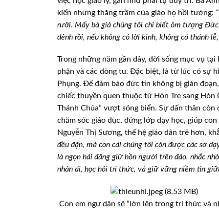
việc học giáo lý, gần như phải tự duy trì. Bà 
kiến những thăng trầm của giáo họ hồi tưởng:
“
rưỡi. Mấy bà già chúng tôi chỉ biết ôm tượng Đứ
đênh rồi, nếu không có lời kinh, không có thánh l
Trong những năm gần đây, đời sống mục vụ tại 
phận và các dòng tu. Đặc biệt, là từ lúc có sự
Phụng. Để đảm bảo đức tin không bị gián đoạn,
chiếc thuyền quen thuộc từ Hòn Tre sang Hòn 
Thánh Chúa” vượt sóng biển. Sự dấn thân còn đ
chăm sóc giáo dục, đứng lớp dạy học, giúp con 
Nguyễn Thị Sương, thế hệ giáo dân trẻ hơn, kh
đều đặn, mà con cái chúng tôi còn được các sơ dạ
là ngọn hải đăng giữ hồn người trên đảo, nhắc nh
nhân ái, học hỏi tri thức, và giữ vững niềm tin gi
Con em ngư dân sẽ “lớn lên trong tri thức và 