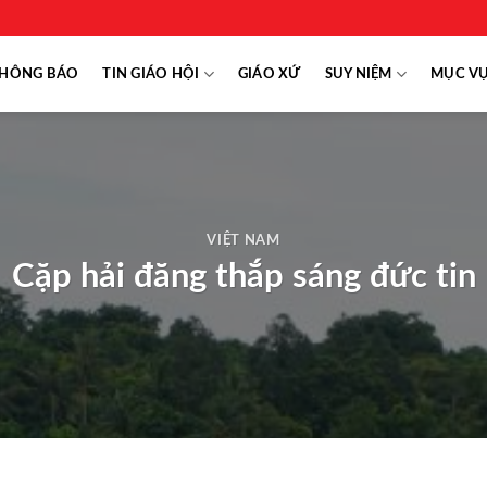
HÔNG BÁO
TIN GIÁO HỘI
GIÁO XỨ
SUY NIỆM
MỤC V
VIỆT NAM
Cặp hải đăng thắp sáng đức tin