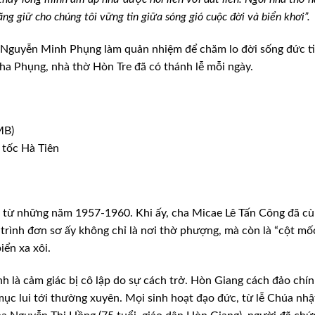
ng giữ cho chúng tôi vững tin giữa sóng gió cuộc đời và biển khơi”.
t Nguyễn Minh Phụng làm quản nhiệm để chăm lo đời sống đức ti
cha Phụng, nhà thờ Hòn Tre đã có thánh lễ mỗi ngày.
 tốc Hà Tiên
 từ những năm 1957-1960. Khi ấy, cha Micae Lê Tấn Công đã c
trình đơn sơ ấy không chỉ là nơi thờ phượng, mà còn là “cột mố
iển xa xôi.
h là cảm giác bị cô lập do sự cách trở. Hòn Giang cách đảo chí
mục lui tới thường xuyên. Mọi sinh hoạt đạo đức, từ lễ Chúa nhậ