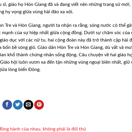
u sĩ, giáo họ Hòn Giang đã và đang viết nên những trang sử mới,
g hy vọng giữa vùng hải đảo xa xôi.
òn Tre và Hòn Giang, người ta nhận ra rằng, sóng nước có thể gâ
ức mạnh của sự hiệp nhất giữa cộng đồng. Dưới sự chăm sóc của
iáo dục với các nữ tu, hai cộng đoàn này đã trở thành cặp hải 
a bốn bề sóng gió. Giáo dân Hòn Tre và Hòn Giang, dù vất vả m
 gian khổ thành chứng nhân sống động. Câu chuyện về hai giáo h
 Giáo hội luôn vươn xa đến tận những vùng ngoại biên nhất, giữ
giữa lòng biển Đông.
đồng hành của nhau, không phải là đối thủ