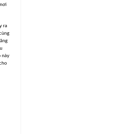
 nơi
y ra
 cùng
đăng
ưu
ọ này
 cho