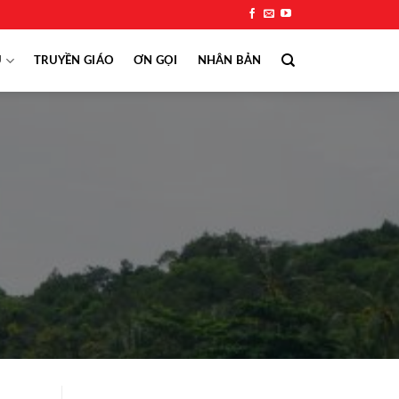
Ụ
TRUYỀN GIÁO
ƠN GỌI
NHÂN BẢN