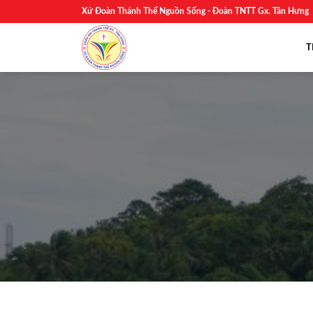
Skip
Xứ Đoàn Thánh Thể Nguồn Sống - Đoàn TNTT Gx. Tân Hưng
to
content
T