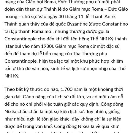
mạng của Giáo hội Roma, Đức Thượng phụ cử một phái
đoàn đến tham dự Thánh lễ do Giám mục Roma – Đức Giáo
hoàng – chủ sự. Vào ngày 30 tháng 11, lễ Thánh Anrê,
Thánh quan thầy của đế quốc Byzantine (được Constantino
tái lập thành Roma mới, nhưng thường được gọi là
Constantinople cho đến khi đổi tên tiếng Thổ Nhĩ Kỳ thành
Istanbul vào năm 1930), Giám mục Roma cử một đặc sứ
đến để tham dự lễ bổn mạng của Tòa Thượng phụ
Constantinople, hiện tọa lạc tại một khu phức hợp khiêm
tốn ở thủ đô văn hóa, kinh tế và lịch sử nhộn nhịp của Thổ
Nhĩ Kỳ.
Theo bất kỳ thước đo nào, 1.700 năm là một khoảng thời
gian dài. Gánh nặng của lịch sử rất lớn, và có một cám dỗ
để cho nó chi phối việc tuân giữ các quy định. Công đồng
Nixêa chắc chắn là một sự kiện lịch sử. Tuy nhiên, giống
như nhiều nghi lễ tôn giáo khác, đây không chỉ là sự kiện
được để trong văn khố. Công đồng Nixêa là về quá khứ,