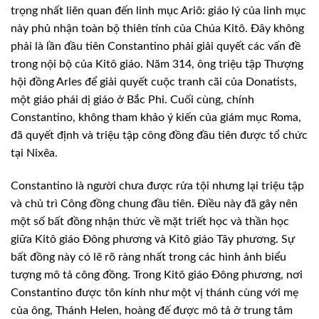
trọng nhất liên quan đến linh mục Ariô: giáo lý của linh mục
này phủ nhận toàn bộ thiên tính của Chúa Kitô. Đây không
phải là lần đầu tiên Constantino phải giải quyết các vấn đề
trong nội bộ của Kitô giáo. Năm 314, ông triệu tập Thượng
hội đồng Arles để giải quyết cuộc tranh cãi của Donatists,
một giáo phái dị giáo ở Bắc Phi. Cuối cùng, chính
Constantino, không tham khảo ý kiến ​​của giám mục Roma,
đã quyết định và triệu tập công đồng đầu tiên được tổ chức
tại Nixêa.
Constantino là người chưa được rửa tội nhưng lại triệu tập
và chủ trì Công đồng chung đầu tiên. Điều này đã gây nên
một số bất đồng nhận thức về mặt triết học và thần học
giữa Kitô giáo Đông phương và Kitô giáo Tây phương. Sự
bất đồng này có lẽ rõ ràng nhất trong các hình ảnh biểu
tượng mô tả công đồng. Trong Kitô giáo Đông phương, nơi
Constantino được tôn kính như một vị thánh cùng với mẹ
của ông, Thánh Helen, hoàng đế được mô tả ở trung tâm