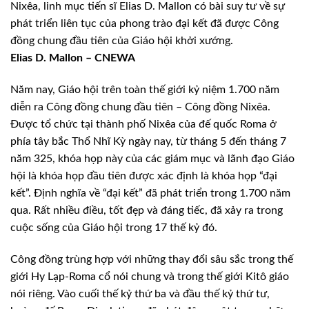
Nixêa, linh mục tiến sĩ Elias D. Mallon có bài suy tư về sự
phát triển liên tục của phong trào đại kết đã được Công
đồng chung đầu tiên của Giáo hội khởi xướng.
Elias D. Mallon – CNEWA
Năm nay, Giáo hội trên toàn thế giới kỷ niệm 1.700 năm
diễn ra Công đồng chung đầu tiên – Công đồng Nixêa.
Được tổ chức tại thành phố Nixêa của đế quốc Roma ở
phía tây bắc Thổ Nhĩ Kỳ ngày nay, từ tháng 5 đến tháng 7
năm 325, khóa họp này của các giám mục và lãnh đạo Giáo
hội là khóa họp đầu tiên được xác định là khóa họp “đại
kết”. Định nghĩa về “đại kết” đã phát triển trong 1.700 năm
qua. Rất nhiều điều, tốt đẹp và đáng tiếc, đã xảy ra trong
cuộc sống của Giáo hội trong 17 thế kỷ đó.
Công đồng trùng hợp với những thay đổi sâu sắc trong thế
giới Hy Lạp-Roma cổ nói chung và trong thế giới Kitô giáo
nói riêng. Vào cuối thế kỷ thứ ba và đầu thế kỷ thứ tư,