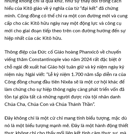
nhưng không chỉ là quá khứ, như sự thay đổi trong cách
hiểu của Kitô giáo về ý nghĩa của từ “đại kết” đã chứng
minh. Công đồng có thể chỉ ra một con đường mới và cung
cấp cho các Kitô hữu ngày nay một động lực và công cụ
mới cho giai đoạn tiếp theo trên con đường hướng đến sự
hiệp nhất của các Kitô hữu.
Thông điệp của Đức cố Giáo hoàng Phanxicô về chuyến
viếng thăm Constantinople vào năm 2024 rất đặc biệt ở
chỗ ngài đề xuất hai Giáo hội tuân giữ và kỷ niệm ngày kỷ
niệm này. Ngài viết: “Lễ kỷ niệm 1.700 năm sắp diễn ra của
Công đồng chung đầu tiên Nixêa sẽ là một cơ hội khác để
làm chứng cho sự hiệp thông ngày càng phát triển vốn đã
tồn tại giữa tất cả những người được rửa tội nhân danh
Chúa Cha, Chúa Con và Chúa Thánh Thần”.
Đây không chỉ là một cử chỉ mang tính biểu tượng, mặc dù
nó là một biểu tượng mạnh mẽ. Đây là một hành động thiết
thực không chỉ cho thấy mối liên kết tình cảm thực sự, mà