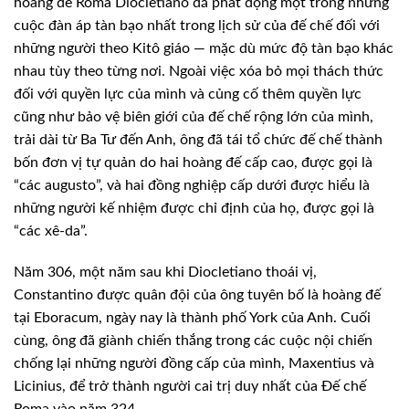
hoàng đế Roma Diocletiano đã phát động một trong những
cuộc đàn áp tàn bạo nhất trong lịch sử của đế chế đối với
những người theo Kitô giáo — mặc dù mức độ tàn bạo khác
nhau tùy theo từng nơi. Ngoài việc xóa bỏ mọi thách thức
đối với quyền lực của mình và củng cố thêm quyền lực
cũng như bảo vệ biên giới của đế chế rộng lớn của mình,
trải dài từ Ba Tư đến Anh, ông đã tái tổ chức đế chế thành
bốn đơn vị tự quản do hai hoàng đế cấp cao, được gọi là
“các augusto”, và hai đồng nghiệp cấp dưới được hiểu là
những người kế nhiệm được chỉ định của họ, được gọi là
“các xê-da”.
Năm 306, một năm sau khi Diocletiano thoái vị,
Constantino được quân đội của ông tuyên bố là hoàng đế
tại Eboracum, ngày nay là thành phố York của Anh. Cuối
cùng, ông đã giành chiến thắng trong các cuộc nội chiến
chống lại những người đồng cấp của mình, Maxentius và
Licinius, để trở thành người cai trị duy nhất của Đế chế