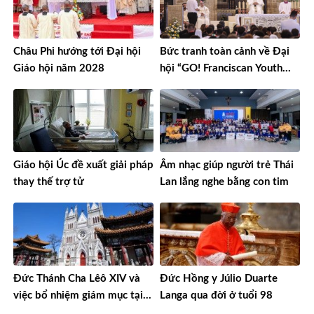
Châu Phi hướng tới Đại hội
Bức tranh toàn cảnh về Đại
Giáo hội năm 2028
hội “GO! Franciscan Youth
Meeting” tại Assisi
Giáo hội Úc đề xuất giải pháp
Âm nhạc giúp người trẻ Thái
thay thế trợ tử
Lan lắng nghe bằng con tim
Đức Thánh Cha Lêô XIV và
Đức Hồng y Júlio Duarte
việc bổ nhiệm giám mục tại
Langa qua đời ở tuổi 98
Trung Quốc