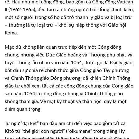
rẽ. Hầu như mọi công đồng, bao gồm cả Công đồng Vatican
II (1962-1965), đều tạo ra những người bất đồng chính kiến,
một số người trong số họ đã trở thành ly giáo và bị loại trừ
– thường là tự loại trừ – khỏi sự hiệp thông với Giáo hội
Roma.
Mặc dù không liên quan trực tiếp đến một Công đồng
chung, nhưng việc Đức Giáo hoàng và Thượng phụ phạt vạ
tuyệt thông lẫn nhau vào năm 1054, được gọi là Đại ly giáo,
bắt đầu sự chia rẽ chính thức giữa Công giáo Tây phương
và Chính Thống giáo Đông phương, đã khiến Chính Thống
giáo từ chối xem tất cả các công đồng chung của Công giáo
sau năm 1054 là công đồng chung vì Chính Thống giáo
không tham gia. Về mặt kỹ thuật và thần học, đây là một
điểm quan trọng.
Từ ngữ “đại kết” ban đầu ám chỉ đến việc bao gồm tất cả
Kitô từ “thế giới con người” (“oikumene” trong tiếng Hy
Lạp), những người hiệp thông hoặc đồng thuận về đức tin.