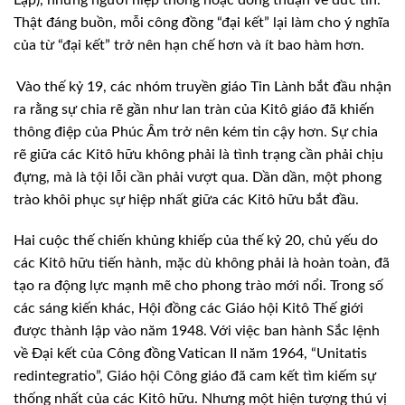
Thật đáng buồn, mỗi công đồng “đại kết” lại làm cho ý nghĩa
của từ “đại kết” trở nên hạn chế hơn và ít bao hàm hơn.
Vào thế kỷ 19, các nhóm truyền giáo Tin Lành bắt đầu nhận
ra rằng sự chia rẽ gần như lan tràn của Kitô giáo đã khiến
thông điệp của Phúc Âm trở nên kém tin cậy hơn. Sự chia
rẽ giữa các Kitô hữu không phải là tình trạng cần phải chịu
đựng, mà là tội lỗi cần phải vượt qua. Dần dần, một phong
trào khôi phục sự hiệp nhất giữa các Kitô hữu bắt đầu.
Hai cuộc thế chiến khủng khiếp của thế kỷ 20, chủ yếu do
các Kitô hữu tiến hành, mặc dù không phải là hoàn toàn, đã
tạo ra động lực mạnh mẽ cho phong trào mới nổi. Trong số
các sáng kiến ​​khác, Hội đồng các Giáo hội Kitô Thế giới
được thành lập vào năm 1948. Với việc ban hành Sắc lệnh
về Đại kết của Công đồng Vatican II năm 1964, “Unitatis
redintegratio”, Giáo hội Công giáo đã cam kết tìm kiếm sự
thống nhất của các Kitô hữu. Nhưng một hiện tượng thú vị