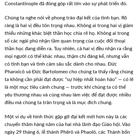
Constantinople đã đóng góp rất lớn vào sự phát triển đó.
Chúng ta nghe nói về phong trào đại kết của tình bạn. Rõ
ràng là hai vị đều tôn trọng nhau. Không ai trong hai vị giảm
thiểu những khác biệt thần học chia rẽ họ. Không ai trong
số các ngài phủ nhận tầm quan trọng của cuộc đối thoại
thần học đang diễn ra. Tuy nhiên, cả hai vị đều nhận ra rằng
mọi người có thể khác nhau, thậm chí đáng kể, nhưng vẫn
có tình bạn và tình cảm sâu sắc dành cho nhau. Đức
Phanxicô và Đức Bartolomeo cho chúng ta thấy rằng chúng
ta không cần phải đạt được “sự hiệp nhất hoàn hảo” — có lẽ
là một mục tiêu cánh chung — trước khi chúng ta có thể
yêu thương nhau và cùng nhau làm việc để đạt được nhiều
điều mà chúng ta trân trọng và là mục đích chung.
Một ví dụ về hình thức gặp gỡ đại kết mới hơn này là các
chuyến thăm hàng năm của hai nhà lãnh đạo Giáo hội. Vào
ngày 29 tháng 6, lễ thánh Phêrô và Phaolô, các Thánh bổn