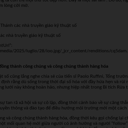
ấm lòng cởi mở.
c nhà truyền giáo kỹ thuật số
ntUrl”:
dia/2025/luglio/28/ioo.jpg/_jcr_content/renditions/cq5dam.th
đồng thành công chúng và công chúng thành hàng hóa
số cũng lắng nghe chia sẻ của tiến sĩ Paolo Ruffini, Tổng trưở
 định rằng dù sống trong thời đại số hóa với đầy hứa hẹn và rủi 
g lưới này không hoàn hảo, nhưng hiệp nhất trong Bí tích Rửa t
ự tan rã xã hội và sự cô lập, đồng thời cảnh báo về sự căng thẳn
ề truyền thông và đào tạo để điều hướng môi trường mới một cách
g và công chúng thành hàng hóa, đồng thời kêu gọi chống lại c
một mối quan hệ mới giữa người có ảnh hưởng và người “follow” 