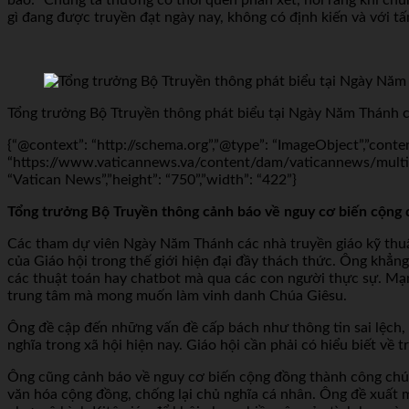
gì đang được truyền đạt ngày nay, không có định kiến và với t
Tổng trưởng Bộ Ttruyền thông phát biểu tại Ngày Năm Thánh cá
{“@context”: “http://schema.org”,”@type”: “ImageObject”,”conte
“https://www.vaticannews.va/content/dam/vaticannews/multime
“Vatican News”,”height”: “750”,”width”: “422”}
Tổng trưởng Bộ Truyền thông cảnh báo về nguy cơ biến cộng 
Các tham dự viên Ngày Năm Thánh các nhà truyền giáo kỹ thuật 
của Giáo hội trong thế giới hiện đại đầy thách thức. Ông khẳng
các thuật toán hay chatbot mà qua các con người thực sự. Mạn
trung tâm mà mong muốn làm vinh danh Chúa Giêsu.
Ông đề cập đến những vấn đề cấp bách như thông tin sai lệch, s
nghĩa trong xã hội hiện nay. Giáo hội cần phải có hiểu biết v
Ông cũng cảnh báo về nguy cơ biến cộng đồng thành công chún
văn hóa cộng đồng, chống lại chủ nghĩa cá nhân. Ông đề xuất 