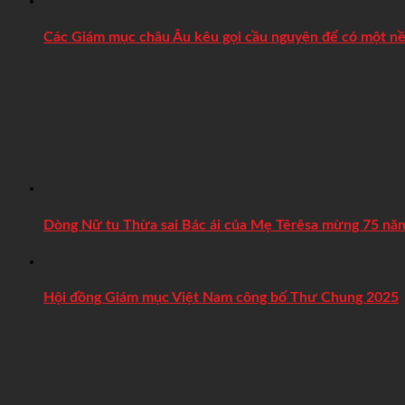
Các Giám mục châu Âu kêu gọi cầu nguyện để có một nề
Dòng Nữ tu Thừa sai Bác ái của Mẹ Têrêsa mừng 75 năm
Hội đồng Giám mục Việt Nam công bố Thư Chung 2025
Tượng Đức Mẹ Fatima bản gốc được rước đến Vatican 
Tổng Giám mục Chính thống của Canxêđônia vui mừng 