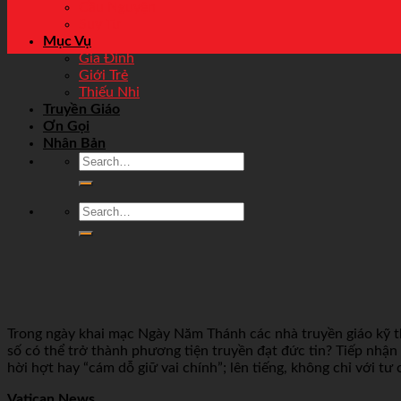
Cầu Nguyện
Suy Tư
Mục Vụ
Gia Đình
Giới Trẻ
Thiếu Nhi
Truyền Giáo
Ơn Gọi
Nhân Bản
Trong ngày khai mạc Ngày Năm Thánh các nhà truyền giáo kỹ th
số có thể trở thành phương tiện truyền đạt đức tin? Tiếp nhận 
hời hợt hay “cám dỗ giữ vai chính”; lên tiếng, không chỉ với 
Vatican News