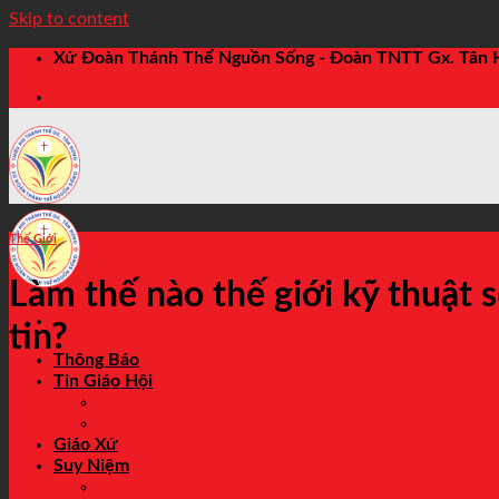
Skip to content
Xứ Đoàn Thánh Thể Nguồn Sống - Đoàn TNTT Gx. Tân
Thế Giới
Làm thế nào thế giới kỹ thuật 
tin?
Thông Báo
Tin Giáo Hội
Thế Giới
Việt Nam
Giáo Xứ
Suy Niệm
Chia Sẻ Tin Mừng