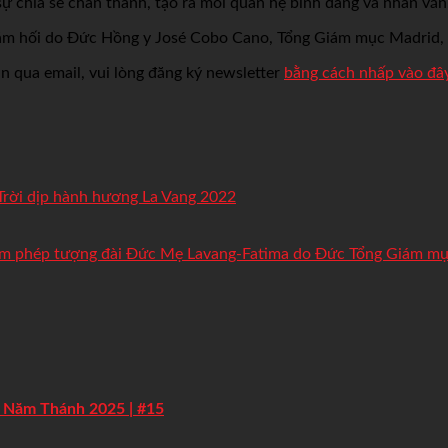
sự chia sẻ chân thành, tạo ra mối quan hệ bình đẳng và nhân văn
sám hối do Đức Hồng y José Cobo Cano, Tổng Giám mục Madrid, 
n qua email, vui lòng đăng ký newsletter
bằng cách nhấp vào đây
rời dịp hành hương La Vang 2022
làm phép tượng đài Đức Mẹ Lavang-Fatima do Đức Tổng Giám m
og Năm Thánh 2025 | #15