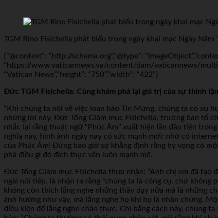
TGM Rino Fisichella phát biểu trong ngày khai mạc Ngày Năm T
{“@context”: “http://schema.org”,”@type”: “ImageObject”,”conte
“https://www.vaticannews.va/content/dam/vaticannews/multime
“Vatican News”,”height”: “750”,”width”: “422”}
Đức TGM Fisichella: Cùng khám phá lại giá trị của sự thinh lặn
“Khi chúng ta nói về việc loan báo Tin Mừng, chúng ta có xu h
những lời này, Đức Tổng Giám mục Fisichella, trưởng ban tổ c
nhắc lại rằng thuật ngữ “Phúc Âm” xuất hiện lần đầu tiên trong 
nghĩa này, hình ảnh ngày nay có sức mạnh mới: nhờ có interne
của Phúc Âm! Đừng bao giờ sợ khẳng định rằng hy vọng có một 
phá điều gì đó đích thực vẫn luôn mạnh mẽ.
Đức Tổng Giám mục Fisichella thừa nhận: “Anh chị em đã tạo đư
ngài nói tiếp, là nhận ra rằng “chúng ta là công cụ, chứ không
không còn thích lắng nghe những thầy dạy nữa mà là những c
ảnh hưởng như vậy, mà lắng nghe họ khi họ là nhân chứng. Một n
điều kiện để lắng nghe chân thực. Chỉ bằng cách này, chúng t
báo: “Chúng ta thường có thói quen phán xét, nói rằng khi chún