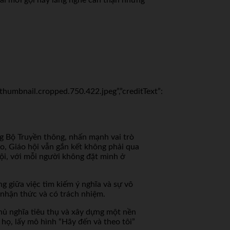
umbnail.cropped.750.422.jpeg”,”creditText”:
ng Bộ Truyền thông, nhấn mạnh vai trò
ro, Giáo hội vẫn gắn kết không phải qua
ội, với mỗi người không đặt mình ở
g giữa việc tìm kiếm ý nghĩa và sự vô
 nhận thức và có trách nhiệm.
hủ nghĩa tiêu thụ và xây dựng một nền
họ, lấy mô hình “Hãy đến và theo tôi”