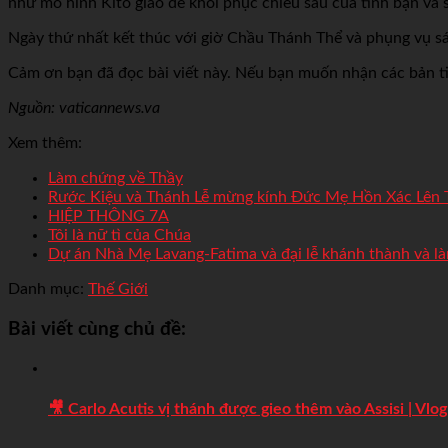
như mô hình Kitô giáo để khôi phục chiều sâu của tình bạn và 
Ngày thứ nhất kết thúc với giờ Chầu Thánh Thể và phụng vụ 
Cảm ơn bạn đã đọc bài viết này. Nếu bạn muốn nhận các bản ti
Nguồn: vaticannews.va
Xem thêm:
Làm chứng về Thầy
Rước Kiệu và Thánh Lễ mừng kính Đức Mẹ Hồn Xác Lên T
HIỆP THÔNG 7A
Tôi là nữ tì của Chúa
Dự án Nhà Mẹ Lavang-Fatima và đại lễ khánh thành và 
Danh mục:
Thế Giới
Bài viết cùng chủ đề:
🎥 Carlo Acutis vị thánh được gieo thêm vào Assisi | Vl