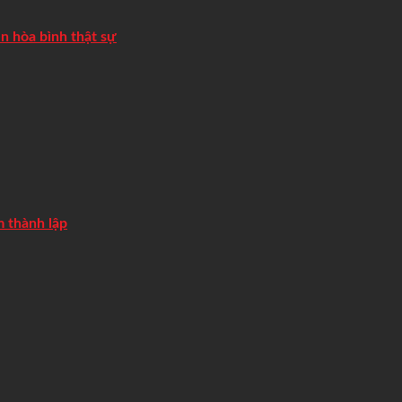
n hòa bình thật sự
 thành lập
nhân dịp Năm Thánh Linh đạo Thánh Mẫu
chào đón chuyến thăm Nixêa của Đức Thánh Cha