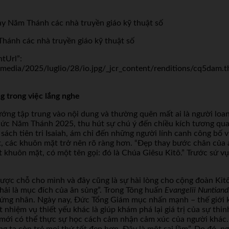
hánh các nhà truyền giáo kỹ thuật số
ntUrl”:
dia/2025/luglio/28/io.jpg/_jcr_content/renditions/cq5dam.thu
g trong việc lắng nghe
ướng tập trung vào nội dung và thường quên mất ai là người loan 
hức Năm Thánh 2025, thu hút sự chú ý đến chiều kích tương quan
sách tiên tri Isaiah, ám chỉ đến những người lính canh công bố v
t, các khuôn mặt trở nên rõ ràng hơn. “Đẹp thay bước chân của 
khuôn mặt, có một tên gọi: đó là Chúa Giêsu Kitô.” Trước sứ v
ợc chỗ cho mình và đây cũng là sự hài lòng cho cộng đoàn Kitô 
 phải là mục đích của ân sủng”. Trong Tông huấn
Evangelii Nuntiand
hứng nhân. Ngày nay, Đức Tổng Giám mục nhấn mạnh – thế giới 
hiệm vụ thiết yếu khác là giúp khám phá lại giá trị của sự thin
a mới có thể thực sự học cách cảm nhận cảm xúc của người khác. 
g ta còn trẻ mọi thứ tốt đẹp hơn. Đây là một sai lầm”. Do đó, n