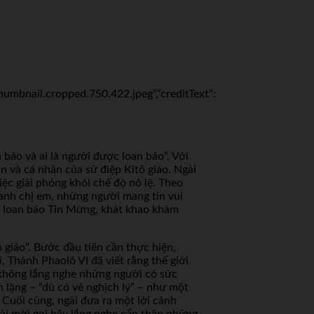
mbnail.cropped.750.422.jpeg”,”creditText”:
báo và ai là người được loan báo”. Với
 và cá nhân của sứ điệp Kitô giáo. Ngài
iệc giải phóng khỏi chế độ nô lệ. Theo
anh chị em, những người mang tin vui
ụ loan báo Tin Mừng, khát khao khám
giáo”. Bước đầu tiên cần thực hiện,
i
, Thánh Phaolô VI đã viết rằng thế giới
không lắng nghe những người có sức
h lặng – “dù có vẻ nghịch lý” – như một
Cuối cùng, ngài đưa ra một lời cảnh
gài mời gọi hãy lắng nghe cẩn thận những