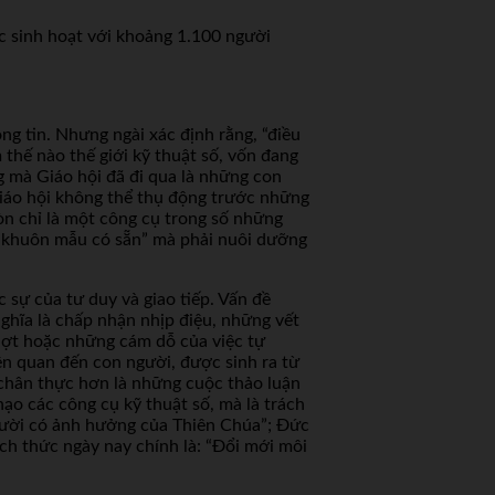
c sinh hoạt với khoảng 1.100 người
g tin. Nhưng ngài xác định rằng, “điều
 thế nào thế giới kỹ thuật số, vốn đang
g mà Giáo hội đã đi qua là những con
Giáo hội không thể thụ động trước những
còn chỉ là một công cụ trong số những
g khuôn mẫu có sẵn” mà phải nuôi dưỡng
c sự của tư duy và giao tiếp. Vấn đề
ghĩa là chấp nhận nhịp điệu, những vết
hợt hoặc những cám dỗ của việc tự
ên quan đến con người, được sinh ra từ
 chân thực hơn là những cuộc thảo luận
ạo các công cụ kỹ thuật số, mà là trách
gười có ảnh hưởng của Thiên Chúa”; Đức
ách thức ngày nay chính là: “Đổi mới môi