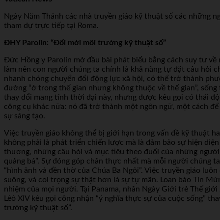
Ngày Năm Thánh các nhà truyền giáo kỹ thuật số các những ngư
tham dự trực tiếp tại Roma.
ĐHY Parolin: “Đổi mới môi trường kỹ thuật số”
Đức Hồng y Parolin mở đầu bài phát biểu bằng cách suy tư về m
làm nên con người chúng ta chính là khả năng tự đặt câu hỏi ch
nhanh chóng chuyển đổi động lực xã hội, có thể trở thành phư
đường “ở trong thế gian nhưng không thuộc về thế gian”, sống 
thay đổi mang tính thời đại này, nhưng được kêu gọi có thái đ
công cụ khác nữa: nó đã trở thành một ngôn ngữ, một cách để
sự sáng tạo.
Việc truyền giáo không thể bị giới hạn trong vấn đề kỹ thuật ha
không phải là phát triển chiến lược mà là đảm bảo sự hiện diệ
thương, những câu hỏi và mục tiêu theo đuổi của những người
quảng bá”. Sự đóng góp chân thực nhất mà mỗi người chúng ta c
“hình ảnh và đền thờ của Chúa Ba Ngôi”. Việc truyền giáo luôn
suông, và coi trọng sự thật hơn là sự tự mãn. Loan báo Tin Mừ
nhiệm của mọi người. Tại Panama, nhân Ngày Giới trẻ Thế giớ
Lêô XIV kêu gọi công nhận “ý nghĩa thực sự của cuộc sống” thay
trường kỹ thuật số”.