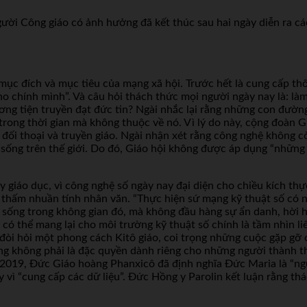
ời Công giáo có ảnh hưởng đã kết thúc sau hai ngày diễn ra cá
ục đích và mục tiêu của mạng xã hội. Trước hết là cung cấp thôn
o chính mình”. Và câu hỏi thách thức mọi người ngày nay là: làm
ơng tiện truyền đạt đức tin? Ngài nhắc lại rằng những con đườn
trong thời gian mà không thuộc về nó. Vì lý do này, cộng đoàn 
ộ đối thoại và truyền giáo. Ngài nhận xét rằng công nghệ không 
 sống trên thế giới. Do đó, Giáo hội không được áp dụng “nhữn
y giáo dục, vì công nghệ số ngày nay đại diện cho chiều kích thự
n thấm nhuần tính nhân văn. “Thực hiện sứ mạng kỹ thuật số có n
 sống trong không gian đó, mà không đầu hàng sự ẩn danh, hời 
ó thể mang lại cho môi trường kỹ thuật số chính là tầm nhìn li
 đòi hỏi một phong cách Kitô giáo, coi trọng những cuộc gặp gỡ
ng không phải là đặc quyền dành riêng cho những người thành th
i 2019, Đức Giáo hoàng Phanxicô đã định nghĩa Đức Maria là “n
 vì “cung cấp các dữ liệu”. Đức Hồng y Parolin kết luận rằng th