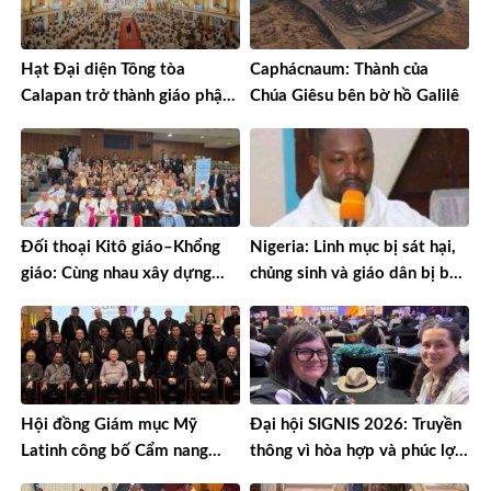
Hạt Đại diện Tông tòa
Caphácnaum: Thành của
Calapan trở thành giáo phận
Chúa Giêsu bên bờ hồ Galilê
sau gần 90 năm truyền giáo
Đối thoại Kitô giáo–Khổng
Nigeria: Linh mục bị sát hại,
giáo: Cùng nhau xây dựng
chủng sinh và giáo dân bị bắt
một thế giới hài hòa hơn
cóc
Hội đồng Giám mục Mỹ
Đại hội SIGNIS 2026: Truyền
Latinh công bố Cẩm nang
thông vì hòa hợp và phúc lợi
mục vụ về nghiện ngập
môi trường