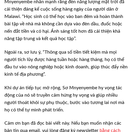
Mnyenyembe nhấn mạnh rằng đèn năng lượng mặt trời đã
cải thiện đáng kể cuộc sống hàng ngày của người dân ở
Malawi. “Học sinh có thể học vào ban đêm và hoàn thành
bài tập về nhà mà không cần dựa vào đèn dầu, đuốc hoặc
nến đắt tiền và có hại. Ánh sáng tốt hơn đã cải thiện khả
năng tập trung và kết quả học tập”.
Ngoài ra, sơ lưu ý, “Thông qua số tiền tiết kiệm mà mọi
người tích lũy được hàng tuần hoặc hàng tháng, họ có thể
đầu tư vào nông nghiệp hoặc kinh doanh, giúp thúc đẩy nền
kinh tế địa phương”.
Khi dự án tiếp tục mở rộng, Sơ Mnyenyembe hy vọng tác
động của nó sẽ truyền cảm hứng hy vọng và giúp nhiều
người thoát khỏi sự phụ thuộc, bước vào tương lai nơi mà
họ có thể tự mình phát triển.
Cảm ơn bạn đã đọc bài viết này. Nếu bạn muốn nhận các
bản tin qua email, vui lòng đăng ký newsletter
bằng cách