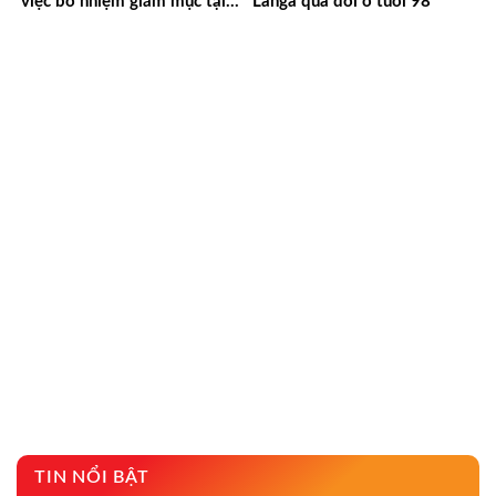
việc bổ nhiệm giám mục tại
Langa qua đời ở tuổi 98
Trung Quốc
TIN NỔI BẬT