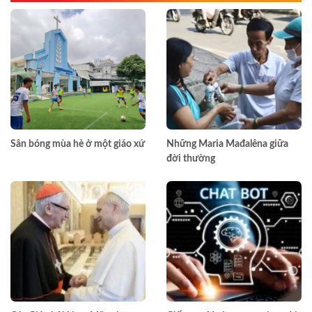
Sân bóng mùa hè ở một giáo xứ
Những Maria Mađalêna giữa
đời thường