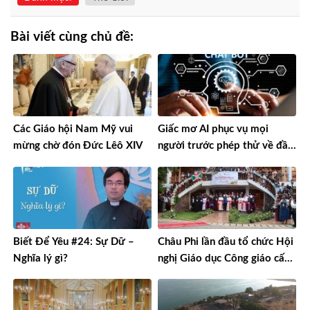
Bài viết cùng chủ đề:
Các Giáo hội Nam Mỹ vui
Giấc mơ AI phục vụ mọi
mừng chờ đón Đức Lêô XIV
người trước phép thử về đầu
tư và lợi nhuận
Biết Để Yêu #24: Sự Dữ –
Châu Phi lần đầu tổ chức Hội
Nghĩa lý gì?
nghị Giáo dục Công giáo cấp
châu lục