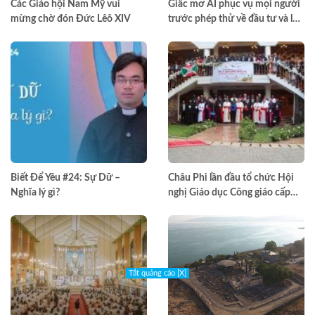
Các Giáo hội Nam Mỹ vui
Giấc mơ AI phục vụ mọi người
mừng chờ đón Đức Lêô XIV
trước phép thử về đầu tư và lợi
nhuận
Biết Để Yêu #24: Sự Dữ –
Châu Phi lần đầu tổ chức Hội
Nghĩa lý gì?
nghị Giáo dục Công giáo cấp
châu lục
Tắt quảng cáo [X]