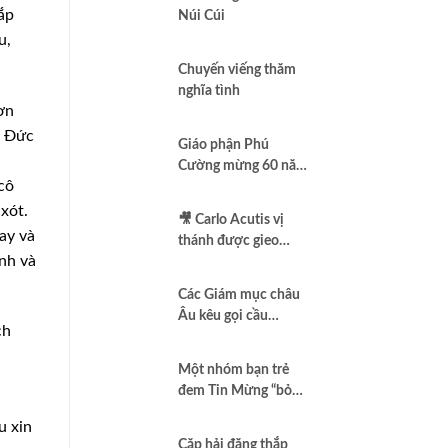
ắp
Núi Cúi
u,
Chuyến viếng thăm
nghĩa tình
ơn
ỡ Đức
Giáo phận Phú
Cường mừng 60 năm
cô
thành lập
xót.
🎥 Carlo Acutis vị
ay và
thánh được gieo
nh và
thêm vào Assisi |
Vlog Năm Thánh
Các Giám mục châu
2025 | #15
Âu kêu gọi cầu
ch
nguyện để có một
nền hòa bình thật sự
Một nhóm bạn trẻ
đem Tin Mừng “bỏ
túi”
u xin
Cặp hải đăng thắp