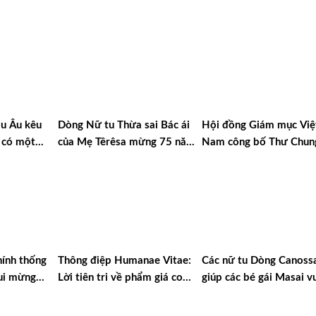
u Âu kêu
Dòng Nữ tu Thừa sai Bác ái
Hội đồng Giám mục Việ
 có một
của Mẹ Têrêsa mừng 75 năm
Nam công bố Thư Chun
 sự
thành lập
2025
ính thống
Thông điệp Humanae Vitae:
Các nữ tu Dòng Canoss
ui mừng
Lời tiên tri về phẩm giá con
giúp các bé gái Masai v
thăm
người và sự sống
qua hủ tục và sự nghèo 
ánh Cha