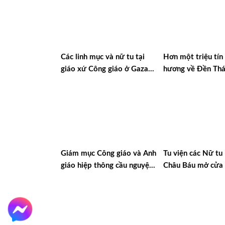
Các linh mục và nữ tu tại
Hơn một triệu tín
giáo xứ Công giáo ở Gaza
hương về Đền Th
được trao giải thưởng quốc
Mẹ Luján ở Argen
tế về Đối thoại và Hòa bình
Giám mục Công giáo và Anh
Tu viện các Nữ t
giáo hiệp thông cầu nguyện
Châu Báu mở cửa 
với cộng đoàn Do Thái sau
người tị nạn Ucra
vụ khủng bố ở Manchester