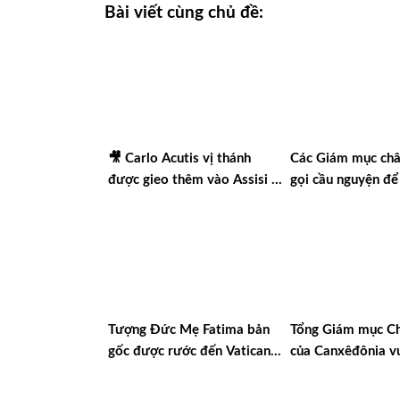
Bài viết cùng chủ đề:
🎥 Carlo Acutis vị thánh
Các Giám mục châ
được gieo thêm vào Assisi |
gọi cầu nguyện để
Vlog Năm Thánh 2025 | #15
nền hòa bình thật
Tượng Đức Mẹ Fatima bản
Tổng Giám mục Ch
gốc được rước đến Vatican
của Canxêđônia v
nhân dịp Năm Thánh Linh
chào đón chuyến 
đạo Thánh Mẫu
Nixêa của Đức Th