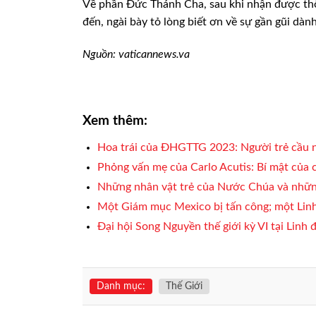
Về phần Đức Thánh Cha, sau khi nhận được thô
đến, ngài bày tỏ lòng biết ơn về sự gần gũi dàn
Nguồn: vaticannews.va
Xem thêm:
Hoa trái của ĐHGTTG 2023: Người trẻ cầu n
Phỏng vấn mẹ của Carlo Acutis: Bí mật của c
Những nhân vật trẻ của Nước Chúa và nhữ
Một Giám mục Mexico bị tấn công; một Linh
Đại hội Song Nguyền thế giới kỳ VI tại Linh
Danh mục:
Thế Giới