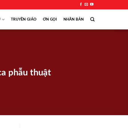
Ụ
TRUYỀN GIÁO
ƠN GỌI
NHÂN BẢN
ca phẫu thuật