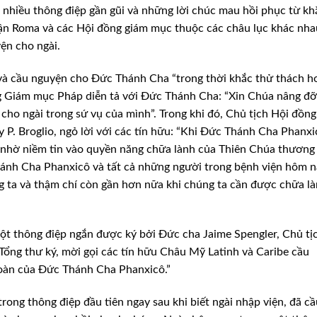
nhiều thông điệp gần gũi và những lời chúc mau hồi phục từ kh
phận Roma và các Hội đồng giám mục thuộc các châu lục khác nha
yện cho ngài.
ũi và cầu nguyện cho Đức Thánh Cha “trong thời khắc thử thách h
ng Giám mục Pháp diễn tả với Đức Thánh Cha: “Xin Chúa nâng đ
ho ngài trong sứ vụ của mình”. Trong khi đó, Chủ tịch Hội đồng
. Broglio, ngỏ lời với các tín hữu: “Khi Đức Thánh Cha Phanxi
 nhờ niềm tin vào quyền năng chữa lành của Thiên Chúa thương 
hánh Cha Phanxicô và tất cả những người trong bệnh viện hôm n
 ta và thậm chí còn gần hơn nữa khi chúng ta cần được chữa là
t thông điệp ngắn được ký bởi Đức cha Jaime Spengler, Chủ tị
Tổng thư ký, mời gọi các tín hữu Châu Mỹ Latinh và Caribe cầu
oàn của Đức Thánh Cha Phanxicô.”
ong thông điệp đầu tiên ngay sau khi biết ngài nhập viện, đã cầ