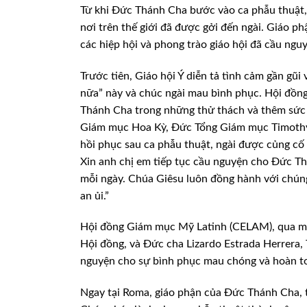
Từ khi Đức Thánh Cha bước vào ca phẫu thuật, 
nơi trên thế giới đã được gởi đến ngài. Giáo 
các hiệp hội và phong trào giáo hội đã cầu ngu
Trước tiên, Giáo hội Ý diễn tả tình cảm gần g
nữa” này và chúc ngài mau bình phục. Hội đồ
Thánh Cha trong những thử thách và thêm sức c
Giám mục Hoa Kỳ, Đức Tổng Giám mục Timothy P
hồi phục sau ca phẫu thuật, ngài được củng cố
Xin anh chị em tiếp tục cầu nguyện cho Đức T
mỗi ngày. Chúa Giêsu luôn đồng hành với chúng
an ủi.”
Hội đồng Giám mục Mỹ Latinh (CELAM), qua mộ
Hội đồng, và Đức cha Lizardo Estrada Herrera, 
nguyện cho sự bình phục mau chóng và hoàn t
Ngay tại Roma, giáo phận của Đức Thánh Cha, tr