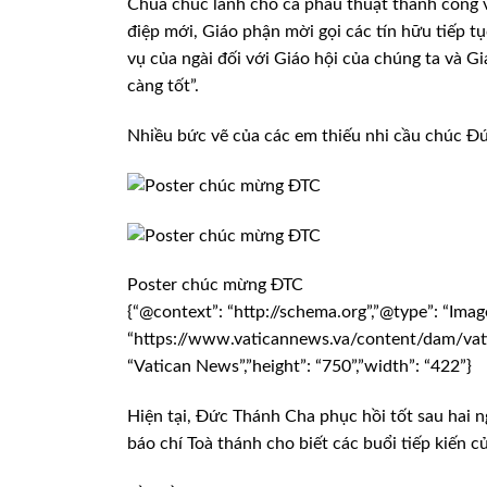
Chúa chúc lành cho ca phẫu thuật thành công 
điệp mới, Giáo phận mời gọi các tín hữu tiếp 
vụ của ngài đối với Giáo hội của chúng ta và 
càng tốt”.
Nhiều bức vẽ của các em thiếu nhi cầu chúc Đ
Poster chúc mừng ĐTC
{“@context”: “http://schema.org”,”@type”: “Imag
“https://www.vaticannews.va/content/dam/vati
“Vatican News”,”height”: “750”,”width”: “422”}
Hiện tại, Đức Thánh Cha phục hồi tốt sau hai 
báo chí Toà thánh cho biết các buổi tiếp kiến