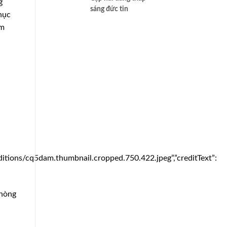
g
sáng đức tin
hục
ớm
tions/cq5dam.thumbnail.cropped.750.422.jpeg”,”creditText”:
Phòng