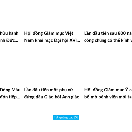
 hữu hành
Hội đồng Giám mục Việt
Lần đầu tiên sau 800 n
ánh Đức
Nam khai mạc Đại hội XVI
công chúng có thể kính 
tina
tại Đà Lạt
di hài Thánh Phanxicô A
u Dòng Máu
Lần đầu tiên một phụ nữ
Hội đồng Giám mục Ý c
đón tiếp
đứng đầu Giáo hội Anh giáo
bố mở bệnh viện mới tạ
ina
Gaza
Tắt quảng cáo [X]