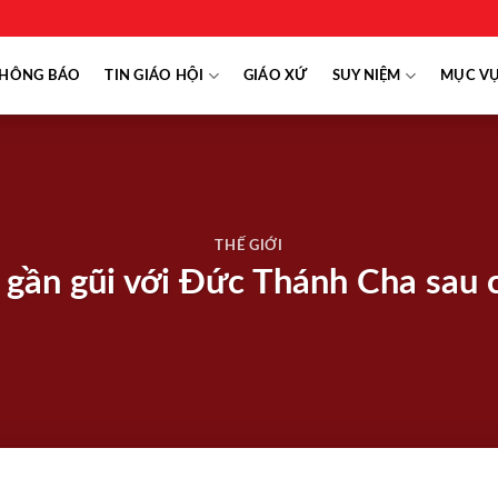
HÔNG BÁO
TIN GIÁO HỘI
GIÁO XỨ
SUY NIỆM
MỤC V
THẾ GIỚI
 gần gũi với Đức Thánh Cha sau 