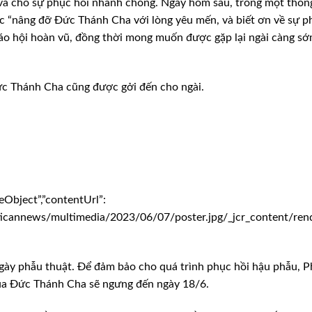
và cho sự phục hồi nhanh chóng. Ngày hôm sau, trong một thôn
tục “nâng đỡ Đức Thánh Cha với lòng yêu mến, và biết ơn về sự p
Giáo hội hoàn vũ, đồng thời mong muốn được gặp lại ngài càng s
ức Thánh Cha cũng được gởi đến cho ngài.
eObject”,”contentUrl”:
cannews/multimedia/2023/06/07/poster.jpg/_jcr_content/rendi
ngày phẫu thuật. Để đảm bảo cho quá trình phục hồi hậu phẫu, 
 của Đức Thánh Cha sẽ ngưng đến ngày 18/6.