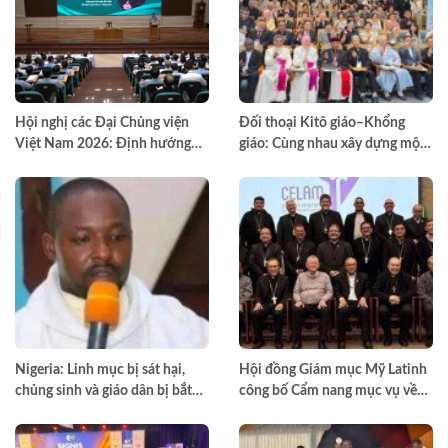
Hội nghị các Đại Chủng viện
Đối thoại Kitô giáo–Khổng
Việt Nam 2026: Định hướng
giáo: Cùng nhau xây dựng một
đào tạo môn đệ thừa sai
thế giới hài hòa hơn
Nigeria: Linh mục bị sát hại,
Hội đồng Giám mục Mỹ Latinh
chủng sinh và giáo dân bị bắt
công bố Cẩm nang mục vụ về
cóc
nghiện ngập