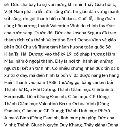
sẻ, Đức cha bày tỏ sự vui mừng khi nhìn thấy Giáo hội tại
Việt Nam phát triển, đời sống đức tin giáo dân vững mạnh,
sốt sắng, ơn gọi thánh hiến dồi dào… Cuối lễ, cộng đoàn
cùng hôn xương thánh Valentino Vinh do chính tay Đức
cha rước sang. Trước đó, Đức cha Joseba Segura đã trao
thánh tích của thánh Valentino Berri Ochoa Vinh về giáo
phận Bùi Chu và Trung tâm hành hương toàn quốc Sở
Kiện.
Tại Hải Dương, vào thế kỷ 19, có pháp trường Năm
Mẫu, nằm ở ngoại thành. Đây là nơi thi hành án những
người bị kết án tử hình. Có nhiều chứng nhân đức tin đã bị
xử tử ở đây, mà điển hình là bốn vị đã được nâng lên hàng
Hiển Thánh vào năm 1988, thường gọi bằng cái tên bốn
Thánh Tử Đạo Hải Dương: Thánh Giám mục Giêrônimô
Hermosilla Liêm (Dòng Đaminh, Giám mục GP Ðông);
Thánh Giám mục Valentinô Berrio Ochoa Vinh (Dòng
Đaminh, Giám mục GP Trung); Thánh Linh mục Phêrô
Almatô Bình (Dòng Đaminh, linh mục phụ giúp Ðức cha
Vinh); Thánh Giuse Nguyễn Duy Khang, Thầy giảng (Dòng