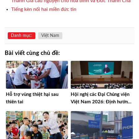
Thánh Giá cầu nguyện cho hòa bình và Đức Thánh Cha
Tiếng kèn nối hai miền đức tin
Danh mục:
Việt Nam
Bài viết cùng chủ đề:
Hỗ trợ vùng thiệt hại sau
Hội nghị các Đại Chủng viện
thiên tai
Việt Nam 2026: Định hướng
đào tạo môn đệ thừa sai