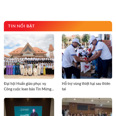
TIN NỔI BẬT
Đại hội Huấn giáo phục vụ
Hỗ trợ vùng thiệt hại sau thiên
Công cuộc loan báo Tin Mừng
tai
toàn quốc lần thứ VII – Khép lại
trong hiệp thông, mở ra một
hướng đi mới cho công cuộc
huấn giáo Việt Nam