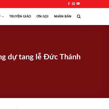
Ụ
TRUYỀN GIÁO
ƠN GỌI
NHÂN BẢN
ng dự tang lễ Đức Thánh