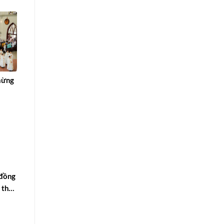
mừng
 đồng
 thứ