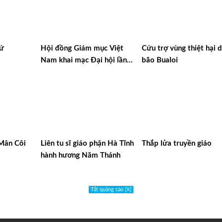
xứ
Hội đồng Giám mục Việt
Cứu trợ vùng thiệt hại 
Nam khai mạc Đại hội lần
bão Bualoi
thứ XVI
 Mân Côi
Liên tu sĩ giáo phận Hà Tĩnh
Thắp lửa truyền giáo
hành hương Năm Thánh
Tắt quảng cáo [X]