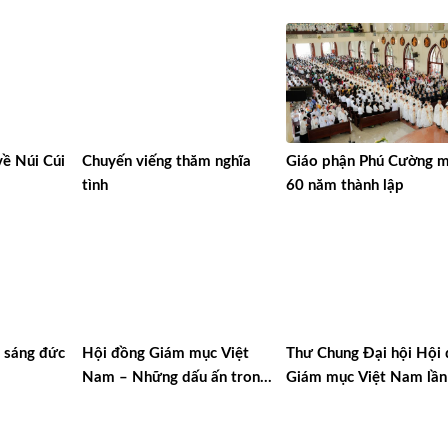
về Núi Cúi
Chuyến viếng thăm nghĩa
Giáo phận Phú Cường 
tình
60 năm thành lập
p sáng đức
Hội đồng Giám mục Việt
Thư Chung Đại hội Hội
Nam – Những dấu ấn trong
Giám mục Việt Nam lần
tinh thần hiệp hành nhiệm kỳ
XVI, năm 2025
vừa qua