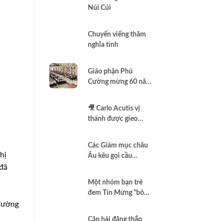
Núi Cúi
Chuyến viếng thăm
nghĩa tình
Giáo phận Phú
Cường mừng 60 năm
thành lập
🎥 Carlo Acutis vị
thánh được gieo
thêm vào Assisi |
Vlog Năm Thánh
Các Giám mục châu
2025 | #15
hị
Âu kêu gọi cầu
nguyện để có một
 đã
nền hòa bình thật sự
c
Một nhóm bạn trẻ
đem Tin Mừng “bỏ
túi”
đường
Cặp hải đăng thắp