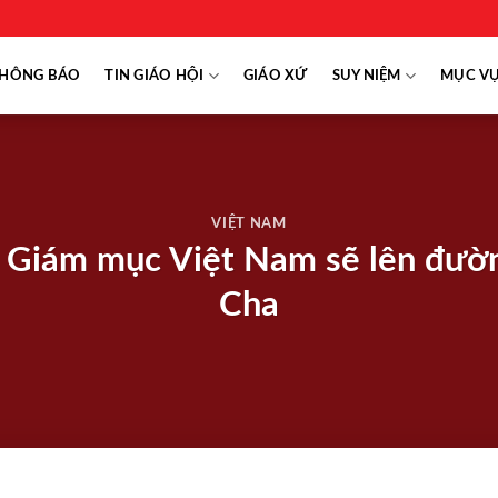
HÔNG BÁO
TIN GIÁO HỘI
GIÁO XỨ
SUY NIỆM
MỤC V
VIỆT NAM
 Giám mục Việt Nam sẽ lên đườ
Cha