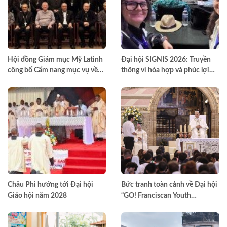
Hội đồng Giám mục Mỹ Latinh
Đại hội SIGNIS 2026: Truyền
công bố Cẩm nang mục vụ về
thông vì hòa hợp và phúc lợi
nghiện ngập
môi trường
Châu Phi hướng tới Đại hội
Bức tranh toàn cảnh về Đại hội
Giáo hội năm 2028
“GO! Franciscan Youth
Meeting” tại Assisi