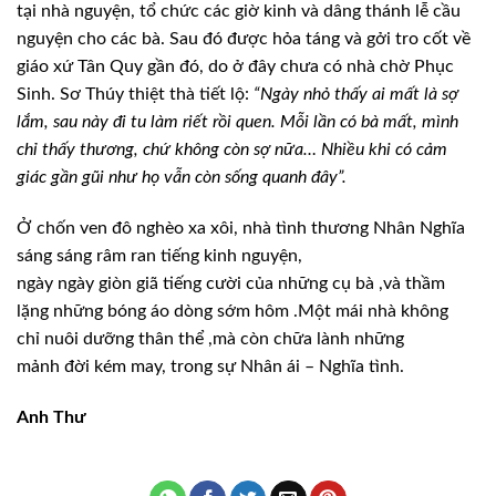
tại nhà nguyện, tổ chức các giờ kinh và dâng thánh lễ cầu
nguyện cho các bà. Sau đó được hỏa táng và gởi tro cốt về
giáo xứ Tân Quy gần đó, do ở đây chưa có nhà chờ Phục
Sinh. Sơ Thúy thiệt thà tiết lộ:
“Ngày nhỏ thấy ai mất là sợ
lắm, sau này đi tu làm riết rồi quen. Mỗi lần có bà mất, mình
chỉ thấy thương, chứ không còn sợ nữa… Nhiều khi có cảm
giác gần gũi như họ vẫn còn sống quanh đây”.
Ở chốn ven đô nghèo xa xôi, nhà tình thương Nhân Nghĩa
sáng sáng
râm
ran tiếng kinh nguyện,
ngày
ngày
giòn
giã
tiếng cười của những cụ
bà
,
và
thầm
lặng những bóng
áo
dòng sớm hôm
.
Một mái
nhà
không
chỉ
nuôi
dưỡng thân
thể
,
mà
còn
chữa lành những
mảnh
đời kém
may, trong sự
Nhân
ái
–
Nghĩa tình.
Anh Thư