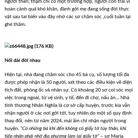
người thân; thậm chí có một trường hợp, người con trai vì
hoàn cảnh quá khó khăn, đành gởi mẹ đang sống đời thực
vật sau tai biến
vào
đây
nhờ
các
sơ
chăm sóc
,
cuối tuần lại
ghé
thăm
.
Nối dài đời nhau
Hiện tại, nhà đang chăm sóc cho 45 bà cụ, số lượng tối đa
được phép nhận là 50 người, xét theo các điều kiện về diện
tích đất, phòng ốc và nhân sự. Có khoảng 20 sơ coi sóc mọi
việc trong ngoài, từ vệ sinh, y tế, đến đi chợ, nấu ăn… Nhà
tình thương Nhân Nghĩa là cơ sở cấp huyện, trước kia vẫn
nhận người ở các nơi gởi tới, tuy nhiên do một số quy định
thay đổi, nên từ năm 2024, mái ấm chỉ nhận người trong
huyện.
“Có những bà khi đến không có giấy tờ tùy thân, khi
tiếp nhận phải nhờ địa phương làm lại giấy tờ”
– sơ Maria