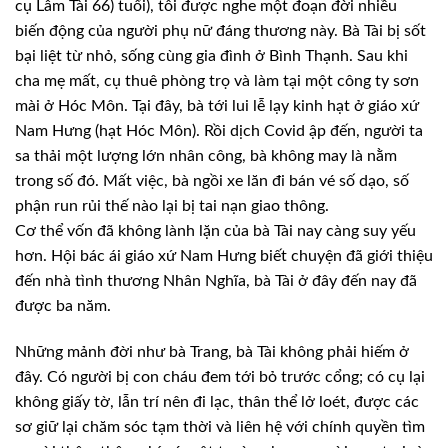
cụ
Lâm
Tài
(66
tuổi), tôi
được nghe một
đoạn
đời nhiều
biến
động của người phụ nữ đáng thương này. Bà Tài bị sốt
bại liệt từ nhỏ, sống cùng gia đình ở Bình Thạnh. Sau khi
cha mẹ mất, cụ thuê phòng trọ và làm tại một công ty sơn
mài ở Hóc Môn. Tại đây, bà tới lui lễ lạy kinh hạt ở giáo xứ
Nam Hưng (hạt Hóc Môn). Rồi dịch Covid ập đến, người ta
sa thải một lượng lớn nhân công, bà không may là nằm
trong số đó. Mất việc, bà ngồi xe lăn đi bán vé số dạo, số
phận run rủi thế nào lại bị tai nạn giao thông.
Cơ
thể
vốn
đã
không lành lặn
của
bà
Tài
nay càng suy yếu
hơn. Hội bác ái giáo xứ Nam Hưng biết chuyện đã giới thiệu
đến nhà tình thương Nhân Nghĩa, bà
Tài
ở đây đến nay đã
được ba năm.
Những mảnh đời như bà Trang, bà Tài không phải hiếm ở
đây. Có người bị con cháu đem tới bỏ trước cổng; có
cụ
lại
không giấy tờ, lẫn trí nên đi lạc, thân thể lở loét, được các
sơ giữ lại chăm sóc tạm thời và liên hệ với chính quyền tìm