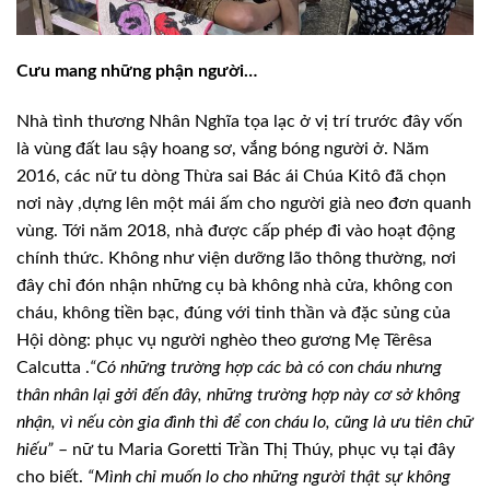
Cưu mang những phận người…
Nhà tình thương Nhân Nghĩa tọa lạc ở vị trí trước đây vốn
là vùng đất lau sậy hoang sơ, vắng bóng người ở. Năm
2016,
các
nữ
tu dòng Thừa sai Bác
ái
Chúa
Kitô
đã
chọn
nơi này
,
dựng lên
một mái
ấm cho người già
neo
đơn quanh
vùng
.
Tới năm 2018, nhà được cấp phép đi vào hoạt động
chính thức. Không như viện dưỡng lão thông thường, nơi
đây chỉ đón nhận những cụ bà không nhà cửa, không con
cháu, không tiền bạc, đúng với tinh thần và
đặc sủng của
Hội dòng: phục vụ
người nghèo
theo gương Mẹ
Têrêsa
Calcutta
.
“Có những trường hợp các bà có con cháu nhưng
thân nhân lại gởi đến
đây, những trường hợp này cơ sở không
nhận, vì nếu còn gia đình thì để con cháu lo, cũng là ưu tiên chữ
hiếu”
– nữ tu Maria Goretti Trần Thị Thúy, phục vụ tại đây
cho biết.
“Mình chỉ muốn lo cho những người thật sự không