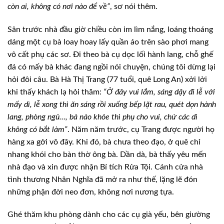
còn ai, không có nơi nào để về”
, sơ nói thêm.
Sân trước nhà đầu giờ chiều còn im lìm nắng, loáng thoáng
dáng một cụ bà loay hoay lấy quần áo trên sào phơi mang
vô cất phụ các sơ. Đi theo bà cụ dọc lối hành lang, chỗ ghế
đá có mấy bà khác đang ngồi nói chuyện, chúng tôi dừng lại
hỏi đôi câu. Bà Hà Thị Trang (77 tuổi, quê Long An) xởi lởi
khi thấy khách lạ hỏi thăm:
“Ở đây vui lắm, sáng dậy đi lễ với
mấy dì, lễ xong thì ăn sáng rồi xuống bếp lặt rau, quét dọn hành
lang, phòng ngủ…, bà nào khỏe thì phụ cho vui, chứ các dì
không có bắt làm”
. Năm năm trước, cụ Trang được người họ
hàng xa gởi vô đây. Khi đó, bà chưa theo đạo, ở quê chỉ
nhang khói cho bàn thờ ông bà. Dần dà, bà thấy yêu mến
nhà đạo và xin được nhận Bí tích Rửa Tội. Cánh cửa nhà
tình thương Nhân Nghĩa đã mở ra như thế, lặng lẽ đón
những phận đời neo đơn, không nơi nương tựa.
Ghé thăm khu phòng dành cho các cụ già yếu, bên
giường