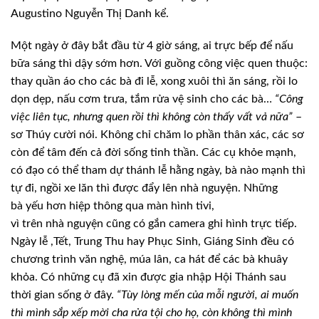
Augustino Nguyễn Thị Danh kể.
Một ngày ở đây bắt đầu từ 4 giờ sáng, ai trực bếp để nấu
bữa sáng thì dậy sớm hơn. Với guồng công việc quen thuộc:
thay quần áo cho các bà đi lễ, xong xuôi thì ăn sáng, rồi lo
dọn dẹp, nấu cơm trưa, tắm rửa vệ sinh cho các bà…
“Công
việc liên tục, nhưng quen rồi thì không còn thấy vất vả nữa”
–
sơ Thúy cười nói. Không chỉ chăm lo phần thân xác, các sơ
còn để tâm đến cả đời sống tinh thần. Các cụ khỏe mạnh,
có đạo có thể tham dự thánh lễ hằng ngày, bà nào mạnh thì
tự đi, ngồi xe lăn thì được
đẩy lên
nhà
nguyện. Những
bà
yếu hơn hiệp thông qua màn
hình tivi,
vì
trên
nhà
nguyện cũng có
gắn camera ghi hình trực tiếp.
Ngày
lễ
,
Tết, Trung
Thu hay Phục Sinh, Giáng Sinh đều có
chương trình văn nghệ, múa lân, ca hát để các bà khuây
khỏa. Có những cụ đã
xin được gia nhập Hội Thánh sau
thời gian sống ở đây.
“Tùy lòng mến của mỗi người, ai muốn
thì mình sắp xếp mời cha rửa tội cho họ, còn không thì mình