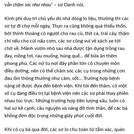
vẫn chăm sóc như nhau”
–
sơ
Danh nói
.
Kinh phí duy trì chủ yếu do nhà dòng lo liệu, thường thì các
sơ tự đi chợ mỗi ngày. Thực ra cũng không quá thiếu thốn,
bởi thỉnh thoảng có người cho rau củ, thịt cá, trái cây, thậm
chí nếu cho củi nấu cơm, các sơ cũng vui vẻ xách xe tới
chở về. Mảnh vườn nhỏ sau nhà được tận dụng trồng rau
đay, mồng tơi, rau muống, húng quế… để bữa ăn thêm
phong phú. Các nữ tu nơi đây phần lớn có chuyên môn
điều dưỡng, nên có thể chăm sóc các cụ trong những cơn
đau ốm thông thường như cảm, sốt… Trường hợp bệnh
nặng sẽ được đưa đến bệnh viện. Khi tôi đến thăm, có một
số cụ đang điều trị tại bệnh viện nên các sơ phải thay phiên
nhau túc trực. Những trường hợp tiên lượng xấu, luôn có
hai sơ kề cạnh, cầu nguyện và nâng đỡ tinh thần, để các bà
không đơn độc trong những giây phút cuối đời.
Khi có cụ bà qua đời, các sơ lo chu toàn từ tắm xác, quàn