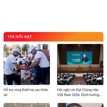
TIN NỔI BẬT
Hỗ trợ vùng thiệt hại sau thiên
Hội nghị các Đại Chủng viện
tai
Việt Nam 2026: Định hướng
đào tạo môn đệ thừa sai