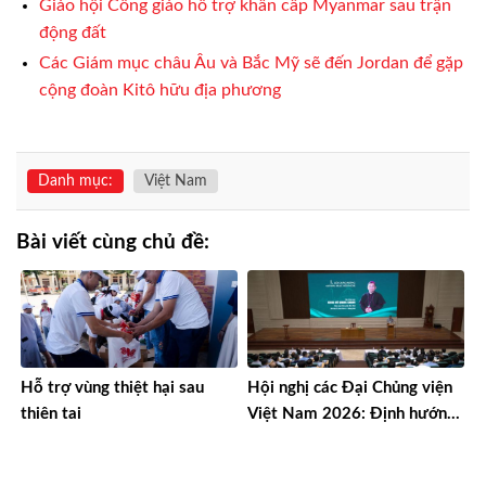
Giáo hội Công giáo hỗ trợ khẩn cấp Myanmar sau trận
động đất
Các Giám mục châu Âu và Bắc Mỹ sẽ đến Jordan để gặp
cộng đoàn Kitô hữu địa phương
Danh mục:
Việt Nam
Bài viết cùng chủ đề:
Hỗ trợ vùng thiệt hại sau
Hội nghị các Đại Chủng viện
thiên tai
Việt Nam 2026: Định hướng
đào tạo môn đệ thừa sai