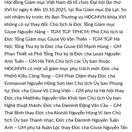
Hội đồng Giám mục Việt Nam đã tổ chức Đại hội lần thứ
XVI từ ngày 6 đến 10.10.2025, tại Tòa Giám mục Đà Lạt. So
với nhiệm kỳ trước thì Ban Thường vụ HĐGMVN khóa XVI
không có sự thay đổi: Chủ tịch là Đức Tổng Giám mục
Giuse Nguyễn Năng – TGM TGP TPHCM; Phó Chủ tịch là
Đức Tổng Giám mục Giuse Vũ Văn Thiên – TGM TGP Hà
Nội; Tổng Thư ký là Đức cha Giuse Đỗ Mạnh Hùng – GM
Phan Thiết và Phó Tổng Thư ký là Đức cha Louis Nguyễn
Anh Tuấn – GM Hà Tĩnh.
Chủ tịch các Ủy ban thuộc
HĐGMVN có một số giám mục phụ trách mới: Đức cha
Phêrô Kiều Công Tùng – GM Phát Diệm thay Đức cha
Emmanuel Nguyễn Hồng Sơn làm Chủ tịch Ủy ban Phụng
tự; Đức cha Giuse Vũ Công Viện – GM phụ tá Hà Nội thay
Đức cha Matthêu Nguyễn Văn Khôi làm Chủ tịch Ủy ban
Nghệ thuật thánh; Đức cha Đaminh Đặng Văn Cầu – GM
Thái Bình thay Đức cha Aloisiô Nguyễn Hùng Vị làm Chủ
tịch Ủy ban Thánh nhạc; Đức cha Đaminh Nguyễn Tuấn
Anh – GM phụ tá Xuân Lộc thay Đức cha Giuse Nguyễn Tấn