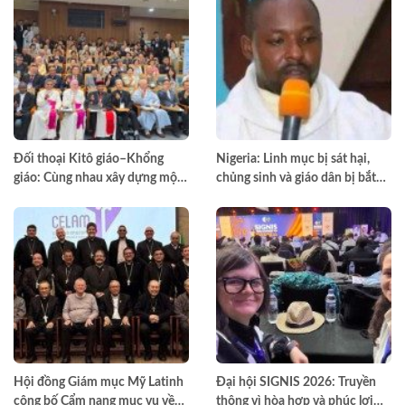
Đối thoại Kitô giáo–Khổng
Nigeria: Linh mục bị sát hại,
giáo: Cùng nhau xây dựng một
chủng sinh và giáo dân bị bắt
thế giới hài hòa hơn
cóc
Hội đồng Giám mục Mỹ Latinh
Đại hội SIGNIS 2026: Truyền
công bố Cẩm nang mục vụ về
thông vì hòa hợp và phúc lợi