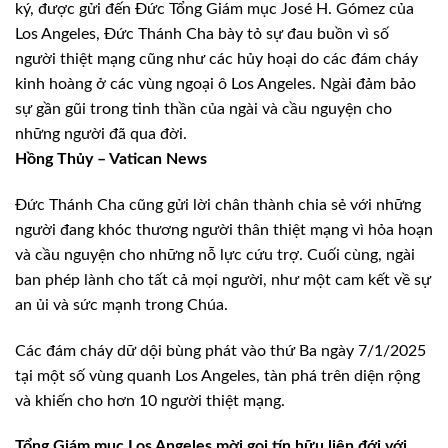
ký, được gửi đến Đức Tổng Giám mục José H. Gómez của
Los Angeles, Đức Thánh Cha bày tỏ sự đau buồn vì số
người thiệt mạng cũng như các hủy hoại do các đám cháy
kinh hoàng ở các vùng ngoại ô Los Angeles. Ngài đảm bảo
sự gần gũi trong tinh thần của ngài và cầu nguyện cho
những người đã qua đời.
Hồng Thủy – Vatican News
Đức Thánh Cha cũng gửi lời chân thành chia sẻ với những
người đang khóc thương người thân thiệt mạng vì hỏa hoạn
và cầu nguyện cho những nỗ lực cứu trợ. Cuối cùng, ngài
ban phép lành cho tất cả mọi người, như một cam kết về sự
an ủi và sức mạnh trong Chúa.
Các đám cháy dữ dội bùng phát vào thứ Ba ngày 7/1/2025
tại một số vùng quanh Los Angeles, tàn phá trên diện rộng
và khiến cho hơn 10 người thiệt mạng.
Tổng Giám mục Los Angeles mời gọi tín hữu liên đới với