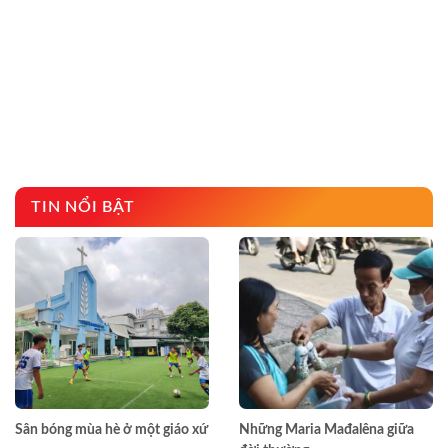
TIN NỔI BẬT
Sân bóng mùa hè ở một giáo xứ
Những Maria Mađalêna giữa