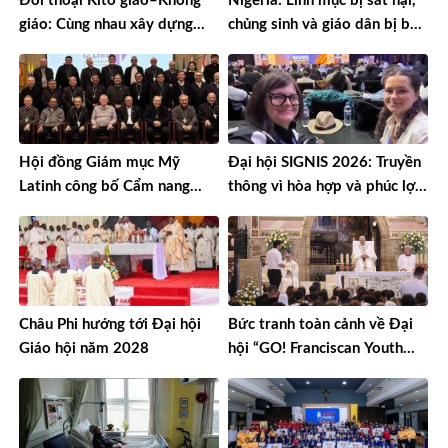
Đối thoại Kitô giáo–Khổng
Nigeria: Linh mục bị sát hại,
giáo: Cùng nhau xây dựng
chủng sinh và giáo dân bị bắt
một thế giới hài hòa hơn
cóc
Hội đồng Giám mục Mỹ
Đại hội SIGNIS 2026: Truyền
Latinh công bố Cẩm nang
thông vì hòa hợp và phúc lợi
mục vụ về nghiện ngập
môi trường
Châu Phi hướng tới Đại hội
Bức tranh toàn cảnh về Đại
Giáo hội năm 2028
hội “GO! Franciscan Youth
Meeting” tại Assisi