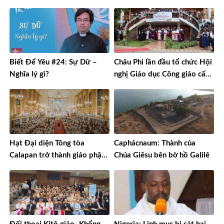
tư và lợi nhuận
Biết Để Yêu #24: Sự Dữ –
Châu Phi lần đầu tổ chức Hội
Nghĩa lý gì?
nghị Giáo dục Công giáo cấp
châu lục
Hạt Đại diện Tông tòa
Caphácnaum: Thành của
Calapan trở thành giáo phận
Chúa Giêsu bên bờ hồ Galilê
sau gần 90 năm truyền giáo