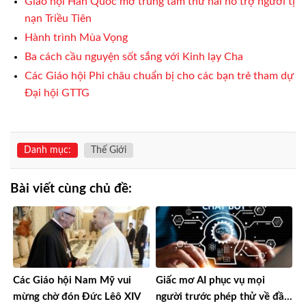
Giáo hội Hàn Quốc mở trung tâm thứ hai hỗ trợ người tị
nạn Triều Tiên
Hành trình Mùa Vọng
Ba cách cầu nguyện sốt sắng với Kinh lạy Cha
Các Giáo hội Phi châu chuẩn bị cho các bạn trẻ tham dự
Đại hội GTTG
Danh mục:
Thế Giới
Bài viết cùng chủ đề:
Các Giáo hội Nam Mỹ vui
Giấc mơ AI phục vụ mọi
mừng chờ đón Đức Lêô XIV
người trước phép thử về đầu