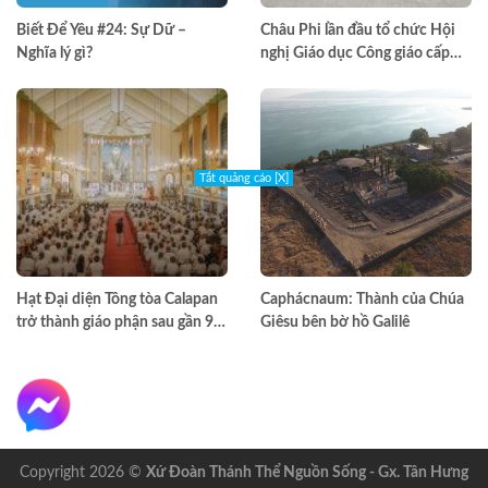
Biết Để Yêu #24: Sự Dữ –
Châu Phi lần đầu tổ chức Hội
Nghĩa lý gì?
nghị Giáo dục Công giáo cấp
châu lục
Tắt quảng cáo [X]
Hạt Đại diện Tông tòa Calapan
Caphácnaum: Thành của Chúa
trở thành giáo phận sau gần 90
Giêsu bên bờ hồ Galilê
năm truyền giáo
Copyright 2026 ©
Xứ Đoàn Thánh Thể Nguồn Sống - Gx. Tân Hưng