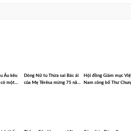
u Âu kêu
Dòng Nữ tu Thừa sai Bác ái
Hội đồng Giám mục Việ
 có một
của Mẹ Têrêsa mừng 75 năm
Nam công bố Thư Chun
 sự
thành lập
2025