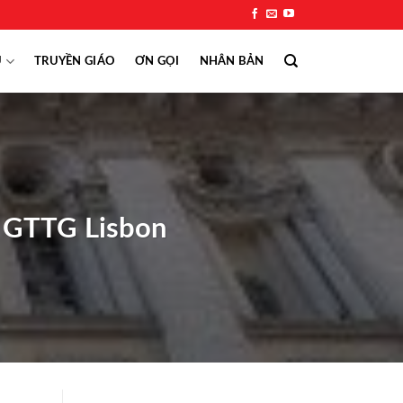
Ụ
TRUYỀN GIÁO
ƠN GỌI
NHÂN BẢN
i GTTG Lisbon