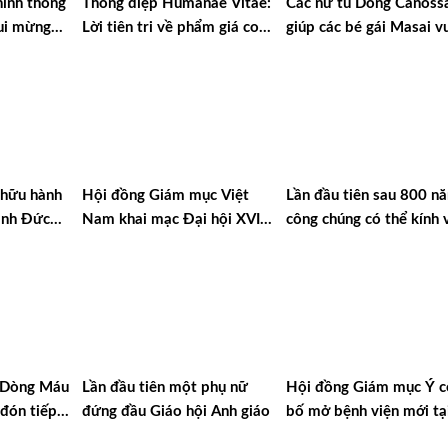
ính thống
Thông điệp Humanae Vitae:
Các nữ tu Dòng Canoss
ui mừng
Lời tiên tri về phẩm giá con
giúp các bé gái Masai v
thăm
người và sự sống
qua hủ tục và sự nghèo 
ánh Cha
 hữu hành
Hội đồng Giám mục Việt
Lần đầu tiên sau 800 n
ánh Đức
Nam khai mạc Đại hội XVI
công chúng có thể kính 
tina
tại Đà Lạt
di hài Thánh Phanxicô A
u Dòng Máu
Lần đầu tiên một phụ nữ
Hội đồng Giám mục Ý c
đón tiếp
đứng đầu Giáo hội Anh giáo
bố mở bệnh viện mới tạ
ina
Gaza