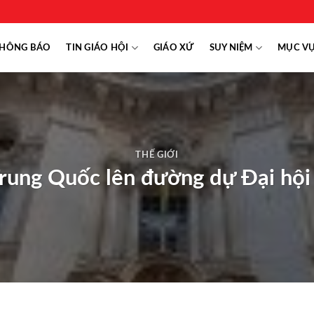
HÔNG BÁO
TIN GIÁO HỘI
GIÁO XỨ
SUY NIỆM
MỤC V
THẾ GIỚI
Trung Quốc lên đường dự Đại hộ