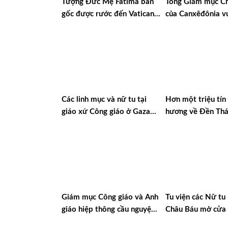
Tượng Đức Mẹ Fatima bản
Tổng Giám mục Ch
gốc được rước đến Vatican
của Canxêđônia v
nhân dịp Năm Thánh Linh
chào đón chuyến 
đạo Thánh Mẫu
Nixêa của Đức Th
Các linh mục và nữ tu tại
Hơn một triệu tín
giáo xứ Công giáo ở Gaza
hương về Đền Th
được trao giải thưởng quốc
Mẹ Luján ở Argen
tế về Đối thoại và Hòa bình
Giám mục Công giáo và Anh
Tu viện các Nữ t
giáo hiệp thông cầu nguyện
Châu Báu mở cửa 
với cộng đoàn Do Thái sau
người tị nạn Ucra