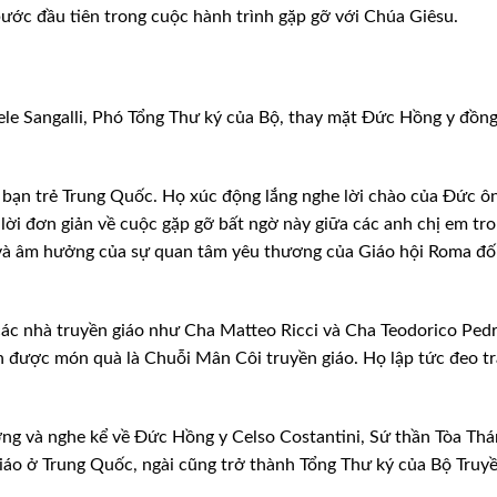
ước đầu tiên trong cuộc hành trình gặp gỡ với Chúa Giêsu.
le Sangalli, Phó Tổng Thư ký của Bộ, thay mặt Đức Hồng y đồn
 bạn trẻ Trung Quốc. Họ xúc động lắng nghe lời chào của Đức ô
 lời đơn giản về cuộc gặp gỡ bất ngờ này giữa các anh chị em tr
 và âm hưởng của sự quan tâm yêu thương của Giáo hội Roma đối
 các nhà truyền giáo như Cha Matteo Ricci và Cha Teodorico Pedr
 được món quà là Chuỗi Mân Côi truyền giáo. Họ lập tức đeo t
g và nghe kể về Đức Hồng y Celso Costantini, Sứ thần Tòa Th
iáo ở Trung Quốc, ngài cũng trở thành Tổng Thư ký của Bộ Truy