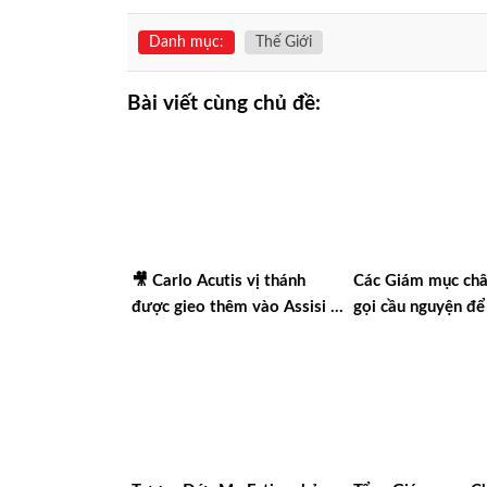
Danh mục:
Thế Giới
Bài viết cùng chủ đề:
🎥 Carlo Acutis vị thánh
Các Giám mục châ
được gieo thêm vào Assisi |
gọi cầu nguyện để
Vlog Năm Thánh 2025 | #15
nền hòa bình thật