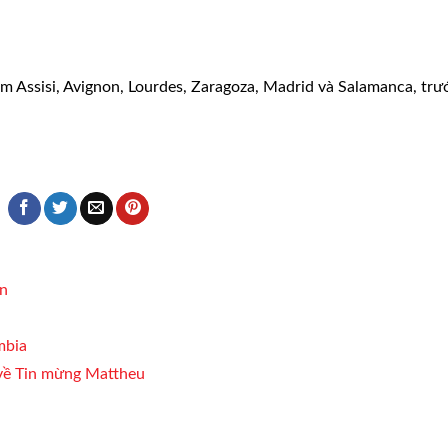
 Assisi, Avignon, Lourdes, Zaragoza, Madrid và Salamanca, trư
ân
mbia
về Tin mừng Mattheu