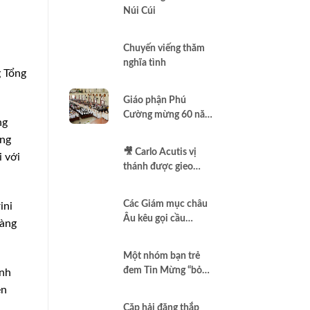
Núi Cúi
Chuyến viếng thăm
nghĩa tình
g Tổng
Giáo phận Phú
Cường mừng 60 năm
ng
thành lập
ong
🎥 Carlo Acutis vị
 với
thánh được gieo
thêm vào Assisi |
Vlog Năm Thánh
Các Giám mục châu
ini
2025 | #15
Âu kêu gọi cầu
ràng
nguyện để có một
nền hòa bình thật sự
Một nhóm bạn trẻ
đem Tin Mừng “bỏ
ánh
túi”
ền
Cặp hải đăng thắp