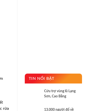
ớn
TIN NỔI BẬT
Cứu trợ vùng lũ Lạng
Sơn, Cao Bằng
ất
c rửa
13.000 người đổ về