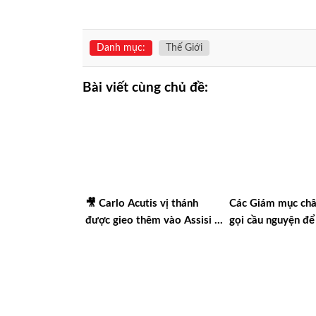
Danh mục:
Thế Giới
Bài viết cùng chủ đề:
🎥 Carlo Acutis vị thánh
Các Giám mục châ
được gieo thêm vào Assisi |
gọi cầu nguyện để
Vlog Năm Thánh 2025 | #15
nền hòa bình thật