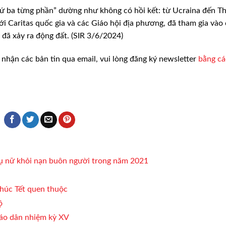
 thứ ba từng phần” dường như không có hồi kết: từ Ucraina đến T
ới Caritas quốc gia và các Giáo hội địa phương, đã tham gia vào
đã xảy ra động đất. (SIR 3/6/2024)
nhận các bản tin qua email, vui lòng đăng ký newsletter
bằng c
hụ nữ khỏi nạn buôn người trong năm 2021
húc Tết quen thuộc
ộ
iáo dân nhiệm kỳ XV