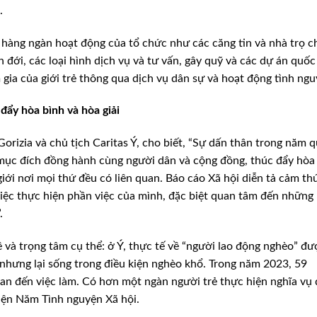
.
 hàng ngàn hoạt động của tổ chức như các căng tin và nhà trọ c
 đới, các loại hình dịch vụ và tư vấn, gây quỹ và các dự án quốc
gia của giới trẻ thông qua dịch vụ dân sự và hoạt động tình ngu
ẩy hòa bình và hòa giải
rizia và chủ tịch Caritas Ý, cho biết, “Sự dấn thân trong năm 
 mục đích đồng hành cùng người dân và cộng đồng, thúc đẩy hòa
giới nơi mọi thứ đều có liên quan. Báo cáo Xã hội diễn tả cảm th
việc thực hiện phần việc của mình, đặc biệt quan tâm đến những
.
và trọng tâm cụ thể: ở Ý, thực tế về “người lao động nghèo” đư
nhưng lại sống trong điều kiện nghèo khổ. Trong năm 2023, 59
uan đến việc làm. Có hơn một ngàn người trẻ thực hiện nghĩa vụ
hiện Năm Tình nguyện Xã hội.