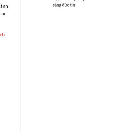
sáng đức tin
hánh
 các
ách