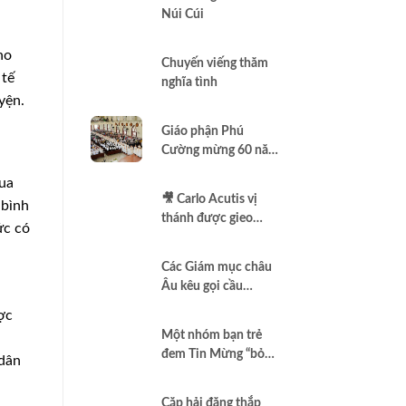
Núi Cúi
ho
Chuyến viếng thăm
 tế
nghĩa tình
yện.
Giáo phận Phú
Cường mừng 60 năm
thành lập
qua
🎥 Carlo Acutis vị
 bình
thánh được gieo
ức có
thêm vào Assisi |
Vlog Năm Thánh
Các Giám mục châu
2025 | #15
Âu kêu gọi cầu
nguyện để có một
ợc
nền hòa bình thật sự
Một nhóm bạn trẻ
đem Tin Mừng “bỏ
 dân
túi”
Cặp hải đăng thắp