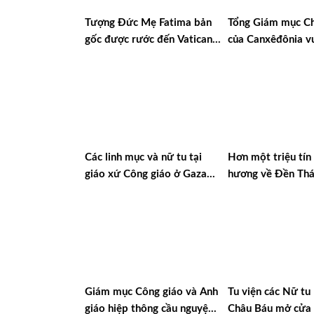
Tượng Đức Mẹ Fatima bản
Tổng Giám mục Ch
gốc được rước đến Vatican
của Canxêđônia v
nhân dịp Năm Thánh Linh
chào đón chuyến 
đạo Thánh Mẫu
Nixêa của Đức Th
Các linh mục và nữ tu tại
Hơn một triệu tín
giáo xứ Công giáo ở Gaza
hương về Đền Th
được trao giải thưởng quốc
Mẹ Luján ở Argen
tế về Đối thoại và Hòa bình
Giám mục Công giáo và Anh
Tu viện các Nữ t
giáo hiệp thông cầu nguyện
Châu Báu mở cửa 