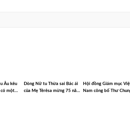
u Âu kêu
Dòng Nữ tu Thừa sai Bác ái
Hội đồng Giám mục Việ
 có một
của Mẹ Têrêsa mừng 75 năm
Nam công bố Thư Chun
 sự
thành lập
2025