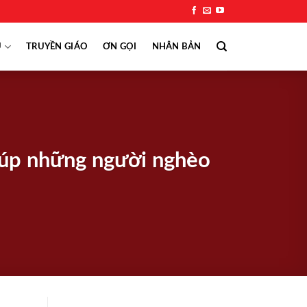
Ụ
TRUYỀN GIÁO
ƠN GỌI
NHÂN BẢN
giúp những người nghèo