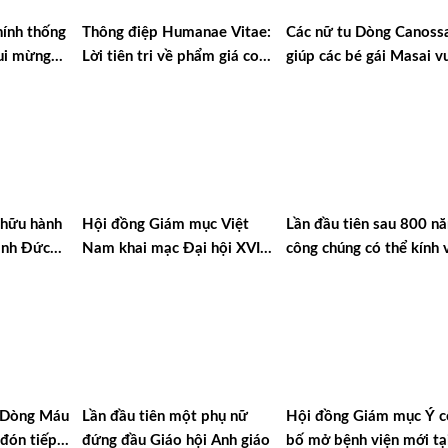
ính thống
Thông điệp Humanae Vitae:
Các nữ tu Dòng Canoss
ui mừng
Lời tiên tri về phẩm giá con
giúp các bé gái Masai v
thăm
người và sự sống
qua hủ tục và sự nghèo 
ánh Cha
 hữu hành
Hội đồng Giám mục Việt
Lần đầu tiên sau 800 n
ánh Đức
Nam khai mạc Đại hội XVI
công chúng có thể kính 
tina
tại Đà Lạt
di hài Thánh Phanxicô A
u Dòng Máu
Lần đầu tiên một phụ nữ
Hội đồng Giám mục Ý c
đón tiếp
đứng đầu Giáo hội Anh giáo
bố mở bệnh viện mới tạ