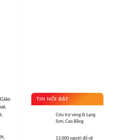
 Giáo
TIN NỔI BẬT
ài.
ỏ.
Cứu trợ vùng lũ Lạng
Sơn, Cao Bằng
ời,
13.000 người đổ về