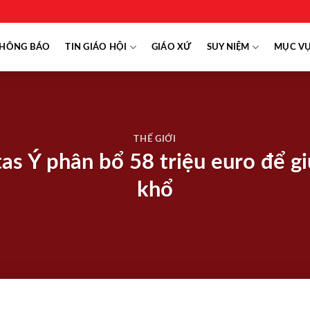
HÔNG BÁO
TIN GIÁO HỘI
GIÁO XỨ
SUY NIỆM
MỤC V
THẾ GIỚI
as Ý phân bổ 58 triệu euro để 
khổ