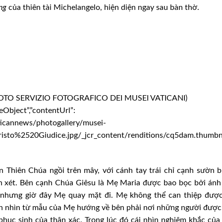
ùng
của thiên tài Michelangelo, hiện diện ngay sau bàn thờ.
 (FOTO SERVIZIO FOTOGRAFICO DEI MUSEI VATICANI)
eObject”,”contentUrl”:
icannews/photogallery/musei-
to%2520Giudice.jpg/_jcr_content/renditions/cq5dam.thumbnail
n Thiên Chúa ngồi trên mây, với cánh tay trái chỉ cạnh sườn 
án xét. Bên cạnh Chúa Giêsu là Mẹ Maria được bao bọc bởi ánh
 nhưng giờ đây Mẹ quay mặt đi. Mẹ không thể can thiệp được
nh nhìn từ mẫu của Mẹ hướng về bên phải nơi những người đượ
phục sinh của thân xác. Trong lúc đó cái nhìn nghiêm khắc củ