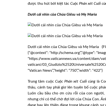
được thu hút bởi kiệt tác
Cuộc
Phán xét Cuối c
Dưới cái nhìn của Chúa Giêsu và Mẹ Maria
Dưới cái nhìn của Chúa Giêsu và Mẹ Maria
{“@context”: “http://schema.org”,”@type”: “Imag
“https://www.vaticannews.va/content/dam/vat
vaticani/03_Giudizio%2520Universale%2520Cris
“Vatican News”,”height”: “750”,”width”: “422”}
Trung tâm cuộc
Cuộc
Phán xét Cuối cùng
là Co
thâu, cánh tay phải giơ lên tuyên bố cuộc ph
Luôn cầu bầu cho ơn cứu rỗi của con người,
nhưng chỉ có thể chờ đợi lời của Chúa Con. Á
đang bay lên thiên đàng trong khung cảnh sự 