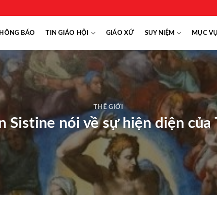
HÔNG BÁO
TIN GIÁO HỘI
GIÁO XỨ
SUY NIỆM
MỤC V
THẾ GIỚI
 Sistine nói về sự hiện diện của