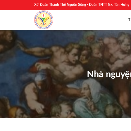
Skip
Xứ Đoàn Thánh Thể Nguồn Sống - Đoàn TNTT Gx. Tân Hưng
to
content
T
Nhà nguyện