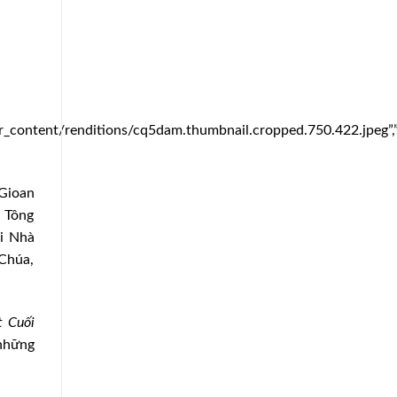
ontent/renditions/cq5dam.thumbnail.cropped.750.422.jpeg”,”c
Gioan
 Tông
ại Nhà
 Chúa,
t Cuối
những