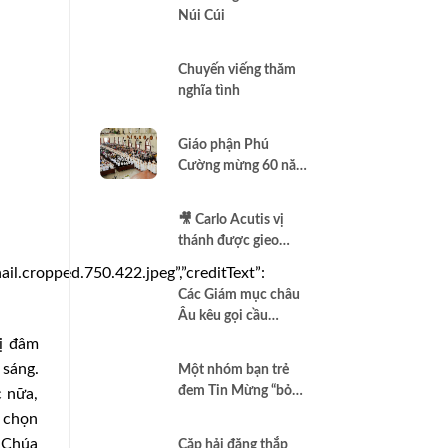
Núi Cúi
Chuyến viếng thăm
nghĩa tình
Giáo phận Phú
Cường mừng 60 năm
thành lập
🎥 Carlo Acutis vị
thánh được gieo
thêm vào Assisi |
.cropped.750.422.jpeg”,”creditText”:
Vlog Năm Thánh
Các Giám mục châu
2025 | #15
Âu kêu gọi cầu
nguyện để có một
bị đâm
nền hòa bình thật sự
 sáng.
Một nhóm bạn trẻ
đem Tin Mừng “bỏ
 nữa,
túi”
c chọn
a Chúa
Cặp hải đăng thắp