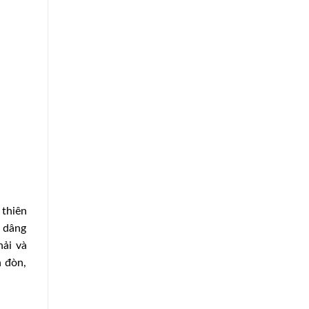
 thiên
ã dâng
hải và
h đòn,