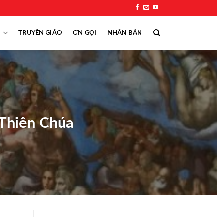
Ụ
TRUYỀN GIÁO
ƠN GỌI
NHÂN BẢN
 Thiên Chúa