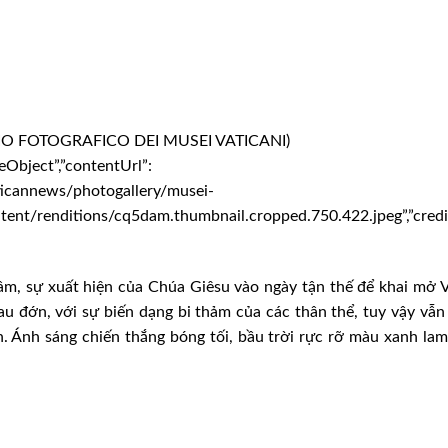
IZIO FOTOGRAFICO DEI MUSEI VATICANI)
eObject”,”contentUrl”:
icannews/photogallery/musei-
ent/renditions/cq5dam.thumbnail.cropped.750.422.jpeg”,”credit
 lâm, sự xuất hiện của Chúa Giêsu vào ngày tận thế để khai mở
au đớn, với sự biến dạng bi thảm của các thân thể, tuy vậy vẫ
. Ánh sáng chiến thắng bóng tối, bầu trời rực rỡ màu xanh la