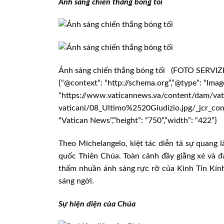
Ánh sáng chiến thắng bóng tối
Ánh sáng chiến thắng bóng tối (FOTO SERV
{“@context”: “http://schema.org”,”@type”: “Imag
“https://www.vaticannews.va/content/dam/vat
vaticani/08_Ultimo%2520Giudizio.jpg/_jcr_cont
“Vatican News”,”height”: “750”,”width”: “422”}
Theo Michelangelo, kiệt tác diễn tả sự quang
quốc Thiên Chúa. Toàn cảnh đầy giằng xé và đ
thấm nhuần ánh sáng rực rỡ của Kinh Tin Kính
sáng ngời.
Sự hiện diện của Chúa