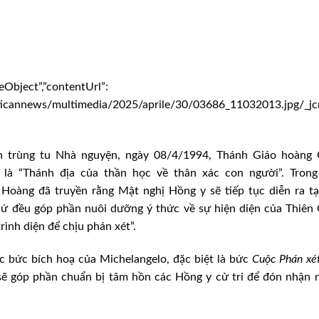
eObject”,”contentUrl”:
icannews/multimedia/2025/aprile/30/03686_11032013.jpg/_jcr_c
nh trùng tu Nhà nguyện, ngày 08/4/1994, Thánh Giáo hoàng 
 là “Thánh địa của thần học về thân xác con người”. Trong
 Hoàng đã truyền rằng Mật nghị Hồng y sẽ tiếp tục diễn ra t
 thứ đều góp phần nuôi dưỡng ý thức về sự hiện diện của Thiên
ình diện để chịu phán xét”.
c bức bích hoạ của Michelangelo, đặc biệt là bức
Cuộc
Phán xé
ẽ góp phần chuẩn bị tâm hồn các Hồng y cử tri để đón nhận 