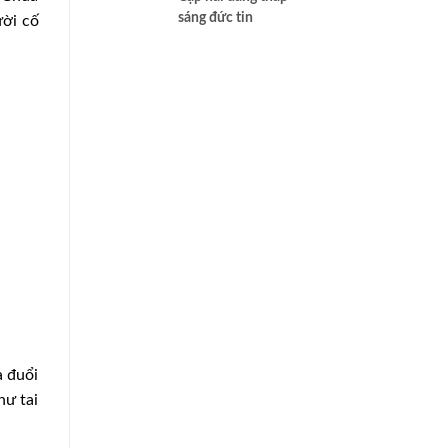
sáng đức tin
ười cố
a đuổi
hư tai