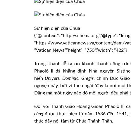
Sự hiện diện của Chúa
{“@context”: “http://schema.org”,”@type”: “Imag
“https://www.vaticannews.va/content/dam/vat
“Vatican News”,”height”: “750”,”width”: “422”}
Trong Thánh lễ tạ ơn khánh thành công trì
Phaolô II đã khẳng định Nhà nguyện Sistine
hiến
Universi Dominici Gregis
, chính Đức Giáo
nguyện này, bởi vì theo ngài “đây là nơi mọi
Đấng mà một ngày nào đó mỗi người đều phải tr
Đối với Thánh Giáo Hoàng Gioan Phaolô II, cá
cùng
được thực hiện từ năm 1536 đến 1541, s
thúc đẩy nội tâm từ Chúa Thánh Thần.