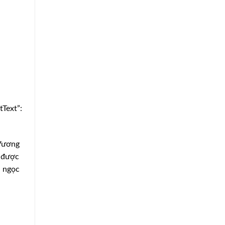
Text”:
 Vương
n được
m ngọc