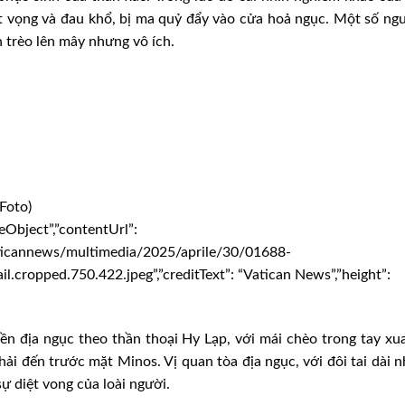
ệt vọng và đau khổ, bị ma quỷ đẩy vào cửa hoả ngục. Một số ng
 trèo lên mây nhưng vô ích.
Foto)
eObject”,”contentUrl”:
ticannews/multimedia/2025/aprile/30/01688-
.cropped.750.422.jpeg”,”creditText”: “Vatican News”,”height”:
ền địa ngục theo thần thoại Hy Lạp, với mái chèo trong tay xu
ải đến trước mặt Minos. Vị quan tòa địa ngục, với đôi tai dài n
sự diệt vong của loài người.