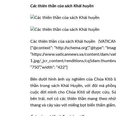
Các thiên thần của sách Khải huyền
Các thiên thần của sách Khải huyền (VATICAN
{“@context”: “http://schema.org”,”@type”: “Imag
“https://www.vaticannews.va/content/dam/va
1.jpg/_jcr_content/renditions/cq5dam.thumbnail
“750”,”width”: “422”}
Bên dưới hình ảnh uy nghiêm của Chúa Kitô là
thần trong sách Khải Huyền, với đôi má phồn
cuộc đời mình cho Chúa Kitô sẽ được cứu. Sứ 
bên trái, nơi có các thiên thần mang theo nh
thang và cây sào với miếng bọt biển thấm giấm.