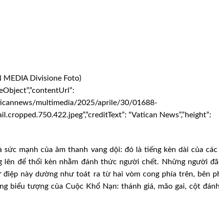
 MEDIA Divisione Foto)
eObject”,”contentUrl”:
ticannews/multimedia/2025/aprile/30/01688-
.cropped.750.422.jpeg”,”creditText”: “Vatican News”,”height”:
 sức mạnh của âm thanh vang dội: đó là tiếng kèn dài của các
g lên để thổi kèn nhằm đánh thức người chết. Những người đ
điệp này dường như toát ra từ hai vòm cong phía trên, bên p
ững biểu tượng của Cuộc Khổ Nạn: thánh giá, mão gai, cột đán