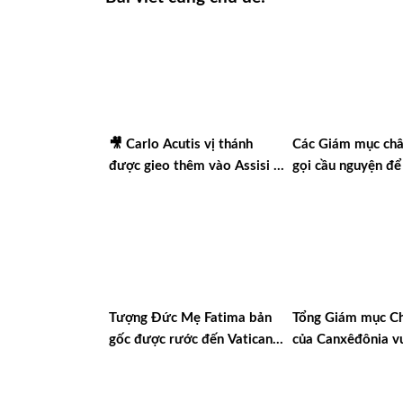
🎥 Carlo Acutis vị thánh
Các Giám mục châ
được gieo thêm vào Assisi |
gọi cầu nguyện để
Vlog Năm Thánh 2025 | #15
nền hòa bình thật
Tượng Đức Mẹ Fatima bản
Tổng Giám mục Ch
gốc được rước đến Vatican
của Canxêđônia v
nhân dịp Năm Thánh Linh
chào đón chuyến 
đạo Thánh Mẫu
Nixêa của Đức Th