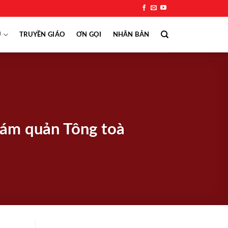
Ụ
TRUYỀN GIÁO
ƠN GỌI
NHÂN BẢN
iám quản Tông toà