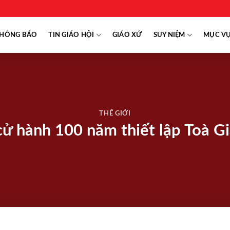
HÔNG BÁO
TIN GIÁO HỘI
GIÁO XỨ
SUY NIỆM
MỤC V
THẾ GIỚI
 cử hành 100 năm thiết lập Toà G