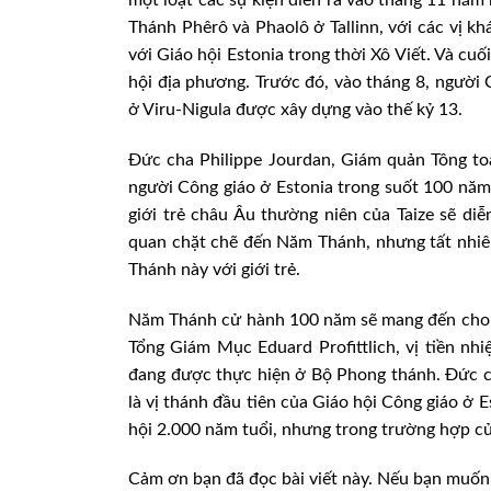
Thánh Phêrô và Phaolô ở Tallinn, với các vị k
với Giáo hội Estonia trong thời Xô Viết. Và cu
hội địa phương. Trước đó, vào tháng 8, ngườ
ở Viru-Nigula được xây dựng vào thế kỷ 13.
Đức cha Philippe Jourdan, Giám quản Tông toà
người Công giáo ở Estonia trong suốt 100 năm 
giới trẻ châu Âu thường niên của Taize sẽ diễn
quan chặt chẽ đến Năm Thánh, nhưng tất nhiên
Thánh này với giới trẻ.
Năm Thánh cử hành 100 năm sẽ mang đến cho Gi
Tổng Giám Mục Eduard Profittlich, vị tiền nh
đang được thực hiện ở Bộ Phong thánh. Đức cha
là vị thánh đầu tiên của Giáo hội Công giáo ở 
hội 2.000 năm tuổi, nhưng trong trường hợp củ
Cảm ơn bạn đã đọc bài viết này. Nếu bạn muốn 