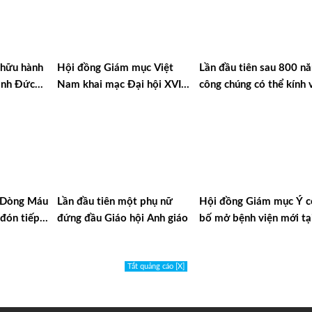
 hữu hành
Hội đồng Giám mục Việt
Lần đầu tiên sau 800 n
ánh Đức
Nam khai mạc Đại hội XVI
công chúng có thể kính 
tina
tại Đà Lạt
di hài Thánh Phanxicô A
u Dòng Máu
Lần đầu tiên một phụ nữ
Hội đồng Giám mục Ý c
đón tiếp
đứng đầu Giáo hội Anh giáo
bố mở bệnh viện mới tạ
ina
Gaza
Tắt quảng cáo [X]