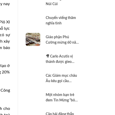
ày nay
Núi Cúi
Chuyến viếng thăm
Piô XI
nghĩa tình
nỗ lực
 có sự
Giáo phận Phú
ch xây
Cường mừng 60 năm
ên báo
thành lập
🎥 Carlo Acutis vị
thánh được gieo
 tạo ở
thêm vào Assisi |
ng 20%
Vlog Năm Thánh
Các Giám mục châu
2025 | #15
Âu kêu gọi cầu
nguyện để có một
i Công
nền hòa bình thật sự
Một nhóm bạn trẻ
đem Tin Mừng “bỏ
túi”
ch cho
Cặp hải đăng thắp
nh toà