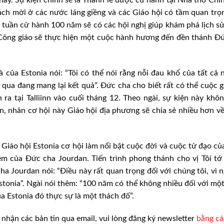
hách mời ở các nước láng giềng và các Giáo hội có tầm quan trọ
ối tuần cử hành 100 năm sẽ có các hội nghị giúp khám phá lịch s
i Công giáo sẽ thực hiện một cuộc hành hương đến đền thánh 
 của Estonia nói: “Tôi có thể nói rằng nỗi đau khổ của tất cả
qua đang mang lại kết quả”. Đức cha cho biết rất có thể cuộc 
 ra tại Talliinn vào cuối tháng 12. Theo ngài, sự kiện này khôn
, nhân cơ hội này Giáo hội địa phương sẽ chia sẻ nhiều hơn 
áo hội Estonia cơ hội làm nổi bật cuộc đời và cuộc tử đạo c
iệm của Đức cha Jourdan. Tiến trình phong thánh cho vị Tôi t
 Jourdan nói: “Điều này rất quan trọng đối với chúng tôi, vì n
Estonia”. Ngài nói thêm: “100 năm có thể không nhiều đối với mộ
a Estonia đó thực sự là một thách đố”.
nhận các bản tin qua email, vui lòng đăng ký newsletter
bằng c