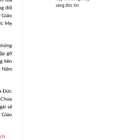
sáng đức tin
ng đối
ử Giáo
Đức Mẹ
 những
gặp gỡ
g liên
về Năm
ủa Đức
ớ Chúa
gài sẽ
t Giáo
ách