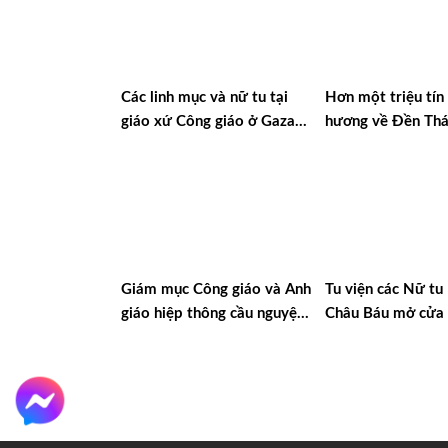
Các linh mục và nữ tu tại
Hơn một triệu tín
giáo xứ Công giáo ở Gaza
hương về Đền Th
được trao giải thưởng quốc
Mẹ Luján ở Argen
tế về Đối thoại và Hòa bình
Giám mục Công giáo và Anh
Tu viện các Nữ t
giáo hiệp thông cầu nguyện
Châu Báu mở cửa 
với cộng đoàn Do Thái sau
người tị nạn Ucra
vụ khủng bố ở Manchester