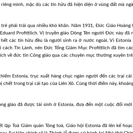
riêng mình, mặc dù các tín hữu đã hiện diện ở vùng đất mà ng
on trẻ phải trải qua nhiều khó khăn. Năm 1931, Đức Giáo Hoàng 
Eduard Profittlich. Vị truyền giáo Dòng Tên người Đức này đã 
hết các tín hữu đều là người sinh ra ở nước ngoài. Vì Estonia
i cách Tin Lành, nên Đức Tổng Giám Mục Profittlich đã tìm cá
thích về đức tin Công giáo qua các chuyên mục thường xuyên tr
hiếm Estonia, trục xuất hàng chục ngàn người đến các trại cải
ị chết trong trại cải tạo của Liên Xô. Cùng thời điểm này, khoả
ng giáo đã được tái sinh ở Estonia, đưa đến một cuộc đổi mớ
t lập Toà Giám quản Tông toà, Giáo hội Estonia đã lên kế hoạ
nay. Sự kiện chính sẽ là Thánh lễ được cử hành tại Nhà thờ Chí