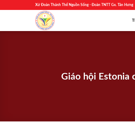
Skip
Xứ Đoàn Thánh Thể Nguồn Sống - Đoàn TNTT Gx. Tân Hưng
to
content
T
Giáo hội Estonia