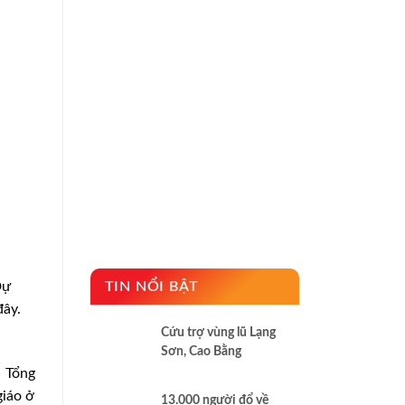
Dự
TIN NỔI BẬT
đây.
Cứu trợ vùng lũ Lạng
Sơn, Cao Bằng
i Tổng
giáo ở
13.000 người đổ về