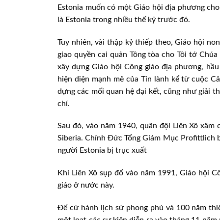
Estonia muốn có một Giáo hội địa phương cho 
là Estonia trong nhiều thế kỷ trước đó.
Tuy nhiên, vài thập kỷ thiếp theo, Giáo hội n
giao quyền cai quản Tông tòa cho Tôi tớ Chúa 
xây dựng Giáo hội Công giáo địa phương, hầu 
hiện diện mạnh mẽ của Tin lành kể từ cuộc Cả
dựng các mối quan hệ đại kết, cũng như giải 
chí.
Sau đó, vào năm 1940, quân đội Liên Xô xâm c
Siberia. Chính Đức Tổng Giám Mục Profittlich b
người Estonia bị trục xuất
Khi Liên Xô sụp đổ vào năm 1991, Giáo hội Cô
giáo ở nước này.
Để cử hành lịch sử phong phú và 100 năm thiế
một loạt các sự kiện diễn ra vào tháng 11 năm 