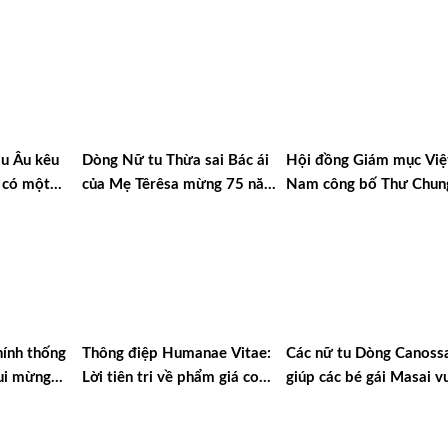
u Âu kêu
Dòng Nữ tu Thừa sai Bác ái
Hội đồng Giám mục Việ
 có một
của Mẹ Têrêsa mừng 75 năm
Nam công bố Thư Chun
 sự
thành lập
2025
ính thống
Thông điệp Humanae Vitae:
Các nữ tu Dòng Canoss
ui mừng
Lời tiên tri về phẩm giá con
giúp các bé gái Masai v
thăm
người và sự sống
qua hủ tục và sự nghèo 
ánh Cha