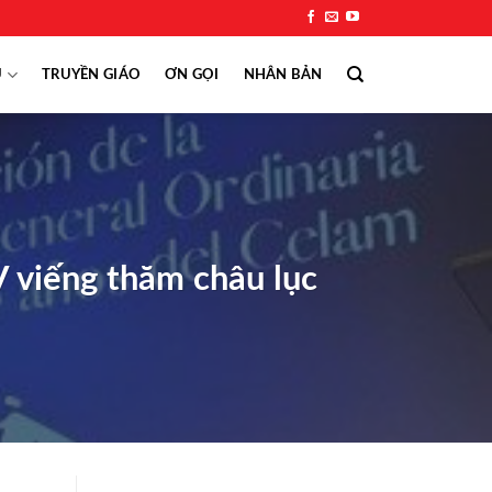
Ụ
TRUYỀN GIÁO
ƠN GỌI
NHÂN BẢN
 viếng thăm châu lục