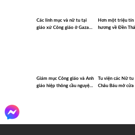
Các linh mục và nữ tu tại
Hơn một triệu tín
giáo xứ Công giáo ở Gaza
hương về Đền Th
được trao giải thưởng quốc
Mẹ Luján ở Argen
tế về Đối thoại và Hòa bình
Giám mục Công giáo và Anh
Tu viện các Nữ t
giáo hiệp thông cầu nguyện
Châu Báu mở cửa 
với cộng đoàn Do Thái sau
người tị nạn Ucra
vụ khủng bố ở Manchester