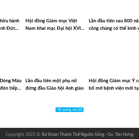
 hữu hành
Hội đồng Giám mục Việt
Lần đầu tiên sau 800 n
ánh Đức
Nam khai mạc Đại hội XVI
công chúng có thể kính 
tina
tại Đà Lạt
di hài Thánh Phanxicô A
u Dòng Máu
Lần đầu tiên một phụ nữ
Hội đồng Giám mục Ý c
đón tiếp
đứng đầu Giáo hội Anh giáo
bố mở bệnh viện mới tạ
ina
Gaza
Tắt quảng cáo [X]
Copyright 2025 ©
Xứ Đoàn Thánh Thể Nguồn Sống - Gx. Tân Hưng