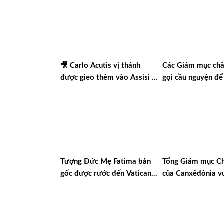
🎥 Carlo Acutis vị thánh
Các Giám mục châ
được gieo thêm vào Assisi |
gọi cầu nguyện để
Vlog Năm Thánh 2025 | #15
nền hòa bình thật
Tượng Đức Mẹ Fatima bản
Tổng Giám mục Ch
gốc được rước đến Vatican
của Canxêđônia v
nhân dịp Năm Thánh Linh
chào đón chuyến 
đạo Thánh Mẫu
Nixêa của Đức Th