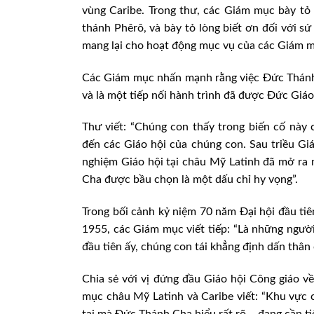
vùng Caribe. Trong thư, các Giám mục bày tỏ
thánh Phêrô, và bày tỏ lòng biết ơn đối với sứ
mang lại cho hoạt động mục vụ của các Giám 
Các Giám mục nhấn mạnh rằng việc Đức Thánh
và là một tiếp nối hành trình đã được Đức Gi
Thư viết: “Chúng con thấy trong biến cố này
đến các Giáo hội của chúng con. Sau triều G
nghiệm Giáo hội tại châu Mỹ Latinh đã mở ra
Cha được bầu chọn là một dấu chỉ hy vọng”.
Trong bối cảnh kỷ niệm 70 năm Đại hội đầu ti
1955, các Giám mục viết tiếp: “Là những ngư
đầu tiên ấy, chúng con tái khẳng định dấn thân
Chia sẻ với vị đứng đầu Giáo hội Công giáo v
mục châu Mỹ Latinh và Caribe viết: “Khu vực 
tại mà Đức Thánh Cha hiểu rất rõ – đang cần ti