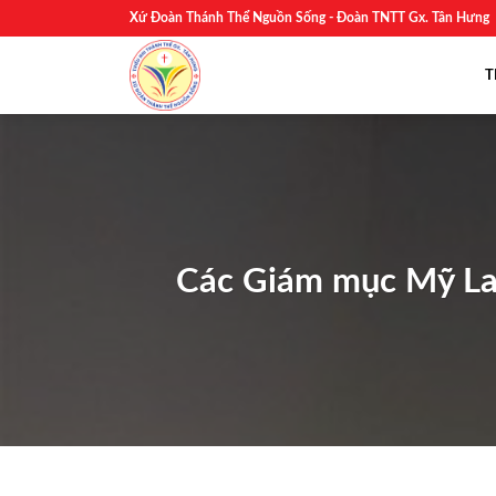
Skip
Xứ Đoàn Thánh Thể Nguồn Sống - Đoàn TNTT Gx. Tân Hưng
to
content
T
Các Giám mục Mỹ Lat