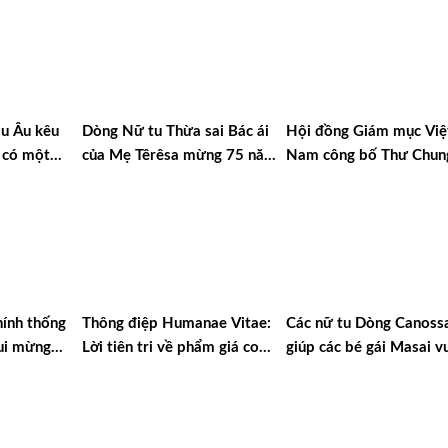
u Âu kêu
Dòng Nữ tu Thừa sai Bác ái
Hội đồng Giám mục Việ
 có một
của Mẹ Têrêsa mừng 75 năm
Nam công bố Thư Chun
 sự
thành lập
2025
ính thống
Thông điệp Humanae Vitae:
Các nữ tu Dòng Canoss
ui mừng
Lời tiên tri về phẩm giá con
giúp các bé gái Masai v
thăm
người và sự sống
qua hủ tục và sự nghèo 
ánh Cha