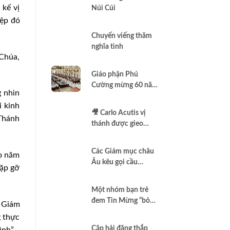
 kế vị
Núi Cúi
iệp đó
Chuyến viếng thăm
nghĩa tình
Chúa,
Giáo phận Phú
Cường mừng 60 năm
g nhìn
thành lập
i kinh
🎥 Carlo Acutis vị
 Thánh
thánh được gieo
thêm vào Assisi |
Vlog Năm Thánh
Các Giám mục châu
ào năm
2025 | #15
Âu kêu gọi cầu
gặp gỡ
nguyện để có một
nền hòa bình thật sự
Một nhóm bạn trẻ
đem Tin Mừng “bỏ
g Giám
túi”
g thực
Cặp hải đăng thắp
ình”.