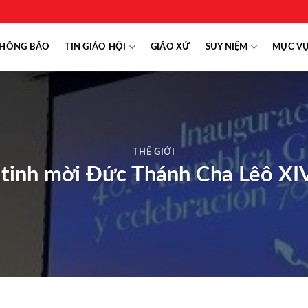
HÔNG BÁO
TIN GIÁO HỘI
GIÁO XỨ
SUY NIỆM
MỤC V
THẾ GIỚI
inh mời Đức Thánh Cha Lêô XIV