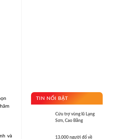
họn
TIN NỔI BẬT
 thăm
Cứu trợ vùng lũ Lạng
Sơn, Cao Bằng
inh và
13.000 người đổ về