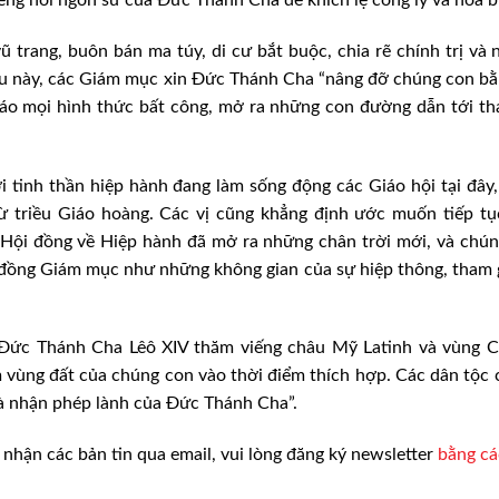
 trang, buôn bán ma túy, di cư bắt buộc, chia rẽ chính trị và
iều này, các Giám mục xin Đức Thánh Cha “nâng đỡ chúng con bằ
áo mọi hình thức bất công, mở ra những con đường dẫn tới th
i tinh thần hiệp hành đang làm sống động các Giáo hội tại đây
 triều Giáo hoàng. Các vị cũng khẳng định ước muốn tiếp tụ
 Hội đồng về Hiệp hành đã mở ra những chân trời mới, và chú
đồng Giám mục như những không gian của sự hiệp thông, tham 
 Đức Thánh Cha Lêô XIV thăm viếng châu Mỹ Latinh và vùng Ca
vùng đất của chúng con vào thời điểm thích hợp. Các dân tộc
và nhận phép lành của Đức Thánh Cha”.
nhận các bản tin qua email, vui lòng đăng ký newsletter
bằng c