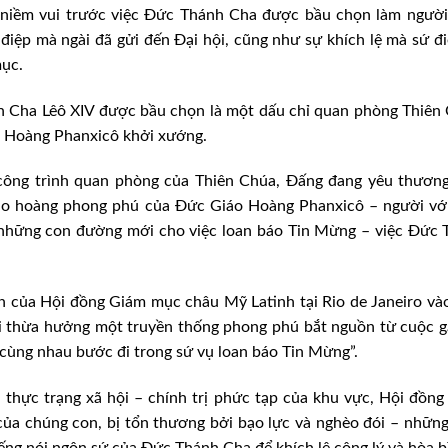
 niềm vui trước việc Đức Thánh Cha được bầu chọn làm người
 điệp mà ngài đã gửi đến Đại hội, cũng như sự khích lệ mà sứ đ
mục.
 Cha Lêô XIV được bầu chọn là một dấu chỉ quan phòng Thiên 
áo Hoàng Phanxicô khởi xướng.
 công trình quan phòng của Thiên Chúa, Đấng đang yêu thươn
iáo hoàng phong phú của Đức Giáo Hoàng Phanxicô – người vớ
 những con đường mới cho việc loan báo Tin Mừng – việc Đức
ên của Hội đồng Giám mục châu Mỹ Latinh tại Rio de Janeiro v
ời thừa hưởng một truyền thống phong phú bắt nguồn từ cuộc 
 cùng nhau bước đi trong sứ vụ loan báo Tin Mừng”.
ề thực trạng xã hội – chính trị phức tạp của khu vực, Hội đồn
của chúng con, bị tổn thương bởi bạo lực và nghèo đói – nhữn
ếng nói ngôn sứ của Đức Thánh Cha để khích lệ công lý và hòa b