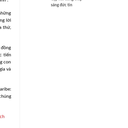
sáng đức tin
 những
ng lời
a thứ,
, đồng
c tiến
ng con
gia và
ribe:
 chúng
ách