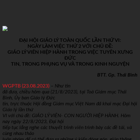
ĐẠI HỘI GIÁO LÝ TOÀN QUỐC LẦN THỨ VI:
NGÀY LÀM VIỆC THỨ 2 VỚI CHỦ ĐỀ:
GIÁO LÝ VIÊN HIỆP HÀNH TRONG VIỆC TUYÊN XƯNG
ĐỨC
TIN, TRONG PHỤNG VỤ VÀ TRONG KINH NGUYỆN
BTT. Gp. Thái Bình
WGPTB (23.08.2023)
–
Như tin
đã đưa, chiều hôm qua (21/8/2023), tại Toà Giám mục Thái
Bình, Ủy ban Giáo lý Đức
tin, trực thuộc Hội đồng Giám mục Việt Nam đã khai mạc Đại hội
Giáo lý lần thứ
VI với chủ đề: GIÁO LÝ VIÊN- CON NGƯỜI HIỆP HÀNH. Hôm
nay ngày 22/8/2023, Đại hội
tiếp tục lắng nghe các thuyết trình viên trình bày các đề tài, và
cùng nhau thảo
luận nhóm để có thể đưa ra những ý kiến đóng góp, giúp thăng