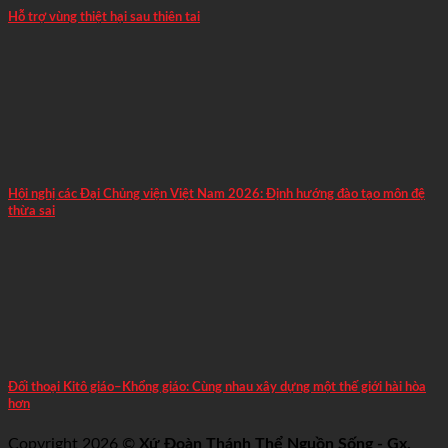
Hỗ trợ vùng thiệt hại sau thiên tai
Hội nghị các Đại Chủng viện Việt Nam 2026: Định hướng đào tạo môn đệ
thừa sai
Đối thoại Kitô giáo–Khổng giáo: Cùng nhau xây dựng một thế giới hài hòa
hơn
Copyright 2026 ©
Xứ Đoàn Thánh Thể Nguồn Sống - Gx.