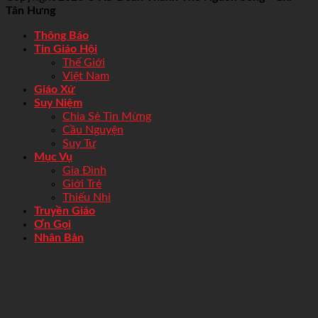
Tân Hưng
Thông Báo
Tin Giáo Hội
Thế Giới
Việt Nam
Giáo Xứ
Suy Niệm
Chia Sẻ Tin Mừng
Cầu Nguyện
Suy Tư
Mục Vụ
Gia Đình
Giới Trẻ
Thiếu Nhi
Truyền Giáo
Ơn Gọi
Nhân Bản