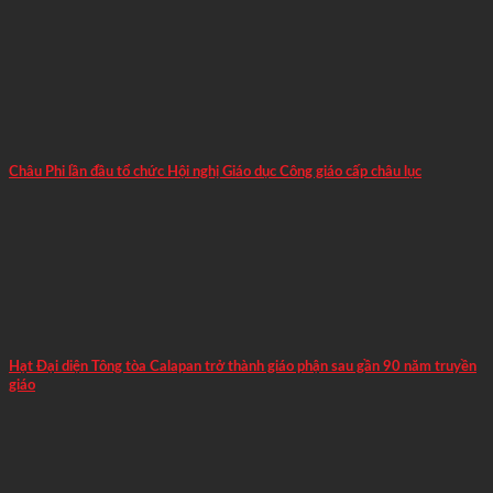
Châu Phi lần đầu tổ chức Hội nghị Giáo dục Công giáo cấp châu lục
Hạt Đại diện Tông tòa Calapan trở thành giáo phận sau gần 90 năm truyền
giáo