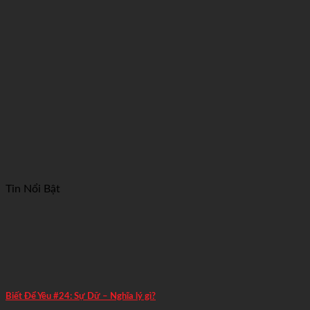
Tin Nổi Bật
Biết Để Yêu #24: Sự Dữ – Nghĩa lý gì?