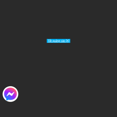
Tắt quảng cáo [X]