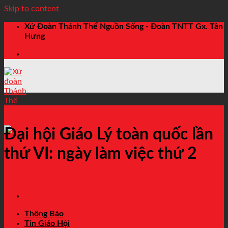
Skip to content
Xứ Đoàn Thánh Thể Nguồn Sống - Đoàn TNTT Gx. Tân
Hưng
Việt Nam
Đại hội Giáo Lý toàn quốc lần
thứ VI: ngày làm việc thứ 2
Thông Báo
Tin Giáo Hội