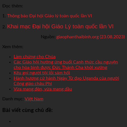
Đọc thêm:
1.
Thông báo Đại hội Giáo lý toàn quốc lần VI
Khai mạc Đại hội Giáo Lý toàn quốc lần VI
2.
Nguồn:
giaophanthaibinh.org (23.08.2023)
Xem thêm:
Làm chứng cho Chúa
Các Giáo hội hưởng ứng buổi Canh thức cầu nguyện
cho hòa bình được Đức Thánh Cha khởi xướng
Kêu gọi người tội lỗi sám hối
Hành hương cử hành Ngày Tử đạo Uganda của người
Công giáo châu Phi
Vừa mang đèn, vừa mang dầu
Danh mục:
Việt Nam
Bài viết cùng chủ đề: