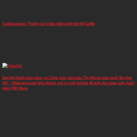
Caphácnaum: Thành của Chúa Giêsu bên bờ hồ Galilê
Đại hội Huấn giáo phục vụ Công cuộc loan báo Tin Mừng toàn quốc lần thứ
VII – Khép lại trong hiệp thông, mở ra một hướng đi mới cho công cuộc huấn
giáo Việt Nam