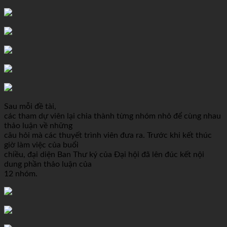
Sau mỗi đề tài,
các tham dự viên lại chia thành từng nhóm nhỏ để cùng nhau
thảo luận về những
câu hỏi mà các thuyết trình viên đưa ra. Trước khi kết thúc
giờ làm việc của buổi
chiều, đại diện Ban Thư ký của Đại hội đã lên đúc kết nội
dung phần thảo luận của
12 nhóm.