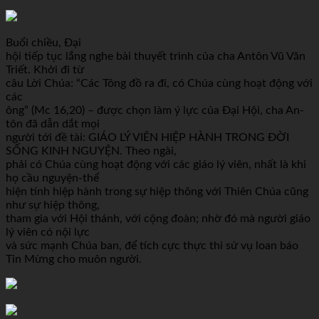
Buổi chiều, Đại
hội tiếp tục lắng nghe bài thuyết trình của cha Antôn Vũ Văn
Triết. Khởi đi từ
câu Lời Chúa: “Các Tông đồ ra đi, có Chúa cùng hoạt động với
các
ông” (Mc 16,20) – được chọn làm ý lực của Đại Hội, cha An-
tôn đã dẫn dắt mọi
người tới đề tài: GIÁO LÝ VIÊN HIỆP HÀNH TRONG ĐỜI
SỐNG KINH NGUYỆN. Theo ngài,
phải có Chúa cùng hoạt động với các giáo lý viên, nhất là khi
họ cầu nguyện-thể
hiện tính hiệp hành trong sự hiệp thông với Thiên Chúa cũng
như sự hiệp thông,
tham gia với Hội thánh, với cộng đoàn; nhờ đó mà người giáo
lý viên có nội lực
và sức mạnh Chúa ban, để tích cực thực thi sứ vụ loan báo
Tin Mừng cho muôn người.