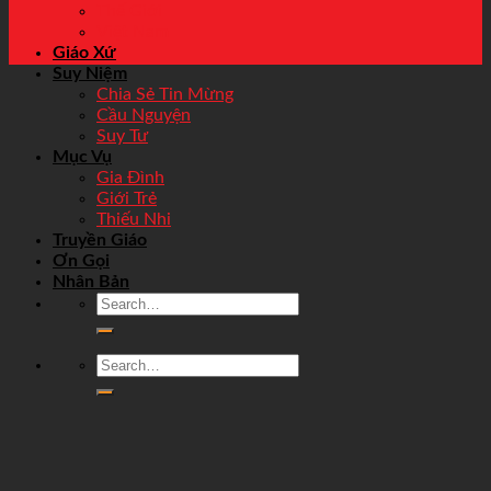
Thế Giới
Việt Nam
Giáo Xứ
Suy Niệm
Chia Sẻ Tin Mừng
Cầu Nguyện
Suy Tư
Mục Vụ
Gia Đình
Giới Trẻ
Thiếu Nhi
Truyền Giáo
Ơn Gọi
Nhân Bản