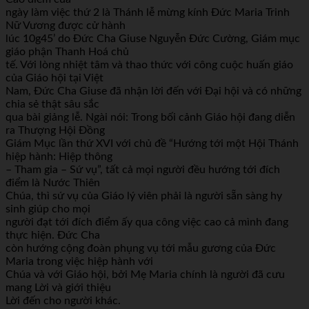
ngày làm việc thứ 2 là Thánh lễ mừng kính Đức Maria Trinh
Nữ Vương được cử hành
lúc 10g45’ do Đức Cha Giuse Nguyễn Đức Cường, Giám mục
giáo phận Thanh Hoá chủ
tế. Với lòng nhiệt tâm và thao thức với công cuộc huấn giáo
của Giáo hội tại Việt
Nam, Đức Cha Giuse đã nhận lời đến với Đại hội và có những
chia sẻ thật sâu sắc
qua bài giảng lễ. Ngài nói: Trong bối cảnh Giáo hội đang diễn
ra Thượng Hội Đồng
Giám Mục lần thứ XVI với chủ đề “Hướng tới một Hội Thánh
hiệp hành: Hiệp thông
– Tham gia – Sứ vụ”, tất cả mọi người đều hướng tới đích
điểm là Nước Thiên
Chúa, thì sứ vụ của Giáo lý viên phải là người sẵn sàng hy
sinh giúp cho mọi
người đạt tới đích điểm ấy qua công việc cao cả mình đang
thực hiện. Đức Cha
còn hướng cộng đoàn phụng vụ tới mẫu gương của Đức
Maria trong việc hiệp hành với
Chúa và với Giáo hội, bởi Mẹ Maria chính là người đã cưu
mang Lời và giới thiệu
Lời đến cho người khác.