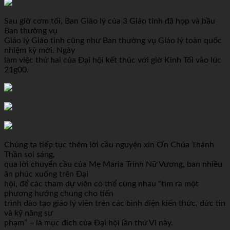
Sau giờ cơm tối, Ban Giáo lý của 3 Giáo tỉnh đã họp và bầu
Ban thường vụ
Giáo lý Giáo tỉnh cũng như Ban thường vụ Giáo lý toàn quốc
nhiệm kỳ mới. Ngày
làm việc thứ hai của Đại hội kết thúc với giờ Kinh Tối vào lúc
21g00.
Chúng ta tiếp tục thêm lời cầu nguyện xin Ơn Chúa Thánh
Thần soi sáng,
qua lời chuyển cầu của Mẹ Maria Trinh Nữ Vương, ban nhiều
ân phúc xuống trên Đại
hội, để các tham dự viên có thể cùng nhau “tìm ra một
phương hướng chung cho tiến
trình đào tạo giáo lý viên trên các bình diện kiến thức, đức tin
và kỹ năng sư
phạm” – là mục đích của Đại hội lần thứ VI này.