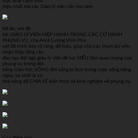
mạc khải cách hữu
hiệu nhất mà các Giáo lý viên cần lưu tâm.
Kế đó, với đề
tài: GIÁO LÝ VIÊN HIỆP HÀNH TRONG CÁC CỬ HÀNH
PHỤNG VỤ, cha Anrê Lương Vĩnh Phú
với lối trình bày rõ ràng, dễ hiểu, giúp cho các tham dự viên
nhận thấy rằng cần
đào tạo đội ngũ giáo lý viên để họ: HIỂU tầm quan trọng của
phụng vụ trong đời
sống Giáo hội; SỐNG đời sống bí tích trong cuộc sống hằng
ngày; và nhất là có
khả năng để CHIA SẺ kiến thức và kinh nghiệm về phụng vụ.
Cao điểm của