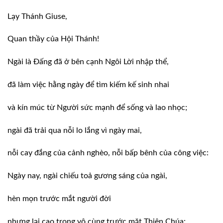
Lạy
Thánh Giuse,
Quan
thầy của Hội Thánh!
Ngài
là Đấng đã ở bên cạnh Ngôi Lời nhập thể,
đã
làm việc hằng ngày để tìm kiếm kế sinh nhai
và
kín múc từ Người sức mạnh để sống và lao nhọc;
ngài
đã trải qua nỗi lo lắng vì ngày mai,
nỗi
cay đắng của cảnh nghèo, nỗi bấp bênh của công việc:
Ngày
nay, ngài chiếu toả gương sáng của ngài,
hèn
mọn trước mắt người đời
nhưng
lại cao trọng vô cùng trước mặt Thiên Chúa: